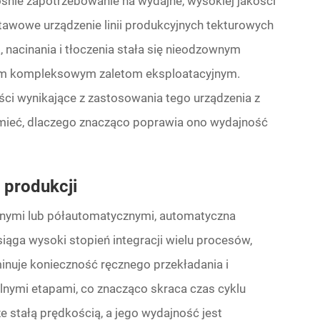
e zapotrzebowanie na wydajne, wysokiej jakości
tawowe urządzenie linii produkcyjnych tekturowych
nacinania i tłoczenia stała się nieodzownym
oim kompleksowym zaletom eksploatacyjnym.
i wynikające z zastosowania tego urządzenia z
mieć, dlaczego znacząco poprawia ono wydajność
produkcji
znymi lub półautomatycznymi, automatyczna
iąga wysoki stopień integracji wielu procesów,
iminuje konieczność ręcznego przekładania i
ymi etapami, co znacząco skraca czas cyklu
e stałą prędkością, a jego wydajność jest