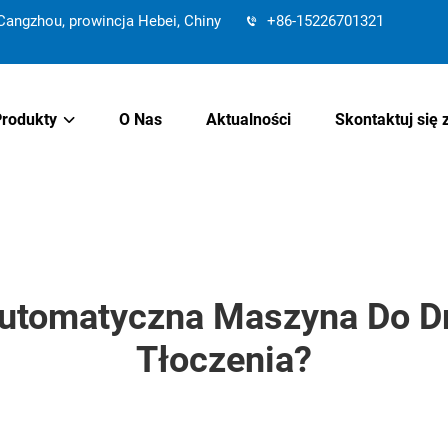
angzhou, prowincja Hebei, Chiny
+86-15226701321
Produkty
O Nas
Aktualności
Skontaktuj się 
 Automatyczna Maszyna Do Dr
Tłoczenia?