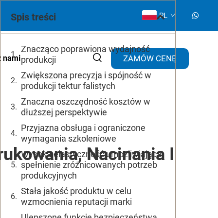
Spis treści
PL
Znacząco poprawiona wydajność
ZAMÓW CENĘ
z nami
produkcji
Zwiększona precyzja i spójność w
produkcji tektur falistych
Znaczna oszczędność kosztów w
dłuższej perspektywie
Przyjazna obsługa i ograniczone
wymagania szkoleniowe
ukowania, Nacinania I
Wysoka elastyczność umożliwiająca
spełnienie zróżnicowanych potrzeb
produkcyjnych
Stała jakość produktu w celu
wzmocnienia reputacji marki
Ulepszone funkcje bezpieczeństwa