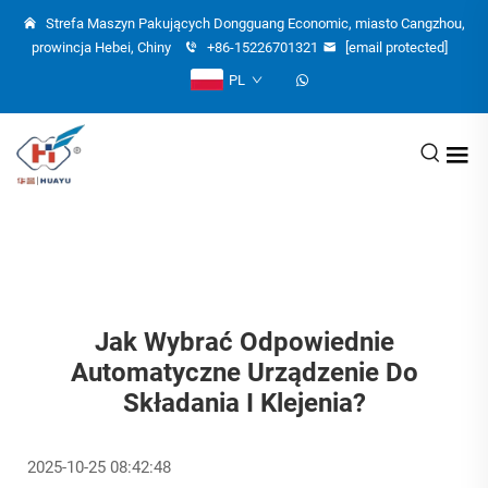
Strefa Maszyn Pakujących Dongguang Economic, miasto Cangzhou,
prowincja Hebei, Chiny
+86-15226701321
[email protected]
PL
Jak Wybrać Odpowiednie
Automatyczne Urządzenie Do
Składania I Klejenia?
2025-10-25 08:42:48