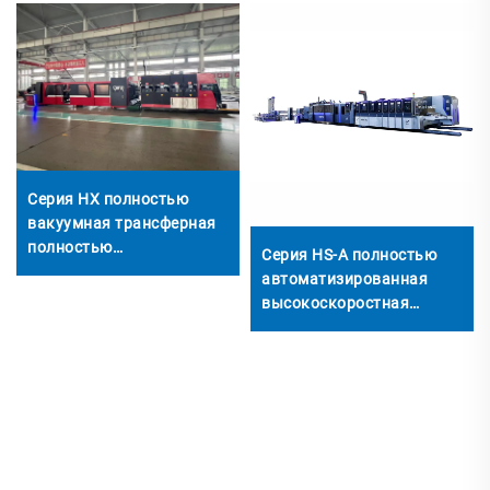
Серия HX полностью
вакуумная трансферная
полностью
Серия HS-A полностью
компьютеризированная
автоматизированная
машина для печати снизу,
высокоскоростная
верхнего складывания,
печатная машина с
нанесения клея и
автоматической
автоматической
системой склеивания и
упаковки (вакуумная
упаковки
трансферная печать
снизу)