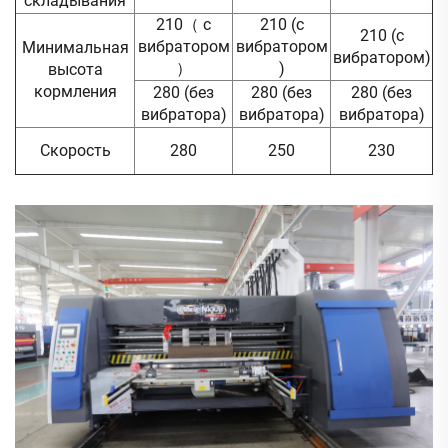
складывания
210（ с
210 (с
210 (с
вибратором
вибратором
Минимальная
вибратором)
）
)
высота
кормления
280 (без
280 (без
280 (без
вибратора)
вибратора)
вибратора)
Скорость
280
250
230