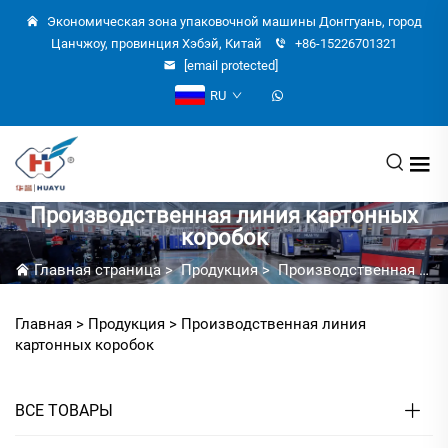
Экономическая зона упаковочной машины Донггуань, город
Цанчжоу, провинция Хэбэй, Китай
+86-15226701321
[email protected]
RU
Производственная линия картонных
коробок
Главная страница
>
Продукция
>
Производственная линия картонных коробок
Главная >
Продукция
>
Производственная линия
картонных коробок
ВСЕ ТОВАРЫ