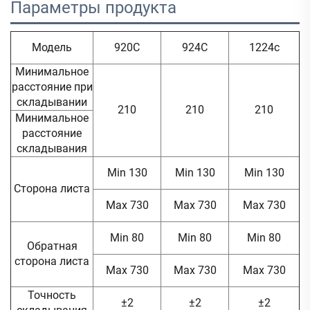
Параметры продукта 
Модель
920C
924C
1224c
Минимальное
расстояние при
складывании
210
210
210
Минимальное
расстояние
складывания
Min 130
Min 130
Min 130
Сторона листа
Max 730
Max 730
Max 730
Min 80
Min 80
Min 80
Обратная
сторона листа
Max 730
Max 730
Max 730
Точность
±2
±2
±2