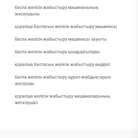
баспа желісін жабыстыру машинасының
жасаушысы
қорапша баспасын желісін жабыстыру машинасы
баспа желісін жабыстыру машинасы зауыты
баспа желісін жабыстыру қондырғылары
қорапша баспасын желісін жабыстыру өндірісі
баспа желісін жабыстыру құрал-жабдықтарын
жасаушы
қорапша желісін жабыстыру машиналарының
жеткізушісі