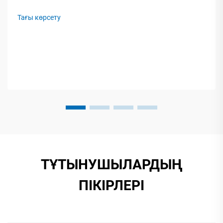
инновацияларды қалай оңтайландыруға болатынын
ойлануыңыз мүмкін. Қалдықтарды азайту, тоқтап тұру
Тағы көрсету
уақытын қысқарту және процестерді синхрондау - сәтті
жолдың негізгі компоненттері. Т...
ТҰТЫНУШЫЛАРДЫҢ
ПІКІРЛЕРІ