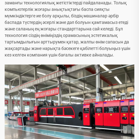
заманғы технологиялық жетістіктерді пайдаланады. Толық
компьютерлік жоғары анықтықтағы баспа сияқты
мүмкіндіктерге ие болу арқылы, біздің машиналар әрбір
баспада түстердің әсерлі және дәл болуын қамтамасыз етеді
және саланың ең жоғары стандарттарына сай келеді. Бұл
технология сіздің өніміңіздің орамасының эстетикалық
тартымдылығын арттырумен қатар, жалпы өнім сапасын да
жақсартады және нарықта бәсекеге қабілетті болуыңыз үшін
кез келген компания үшін бағалы активке айналады.