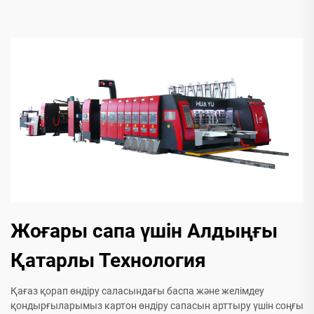
Жоғары сапа үшін Алдыңғы
Қатарлы Технология
Қағаз қорап өндіру саласындағы баспа және желімдеу
қондырғыларымыз картон өндіру сапасын арттыру үшін соңғы