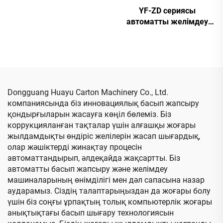
толық вакуумды
YF-ZD сериясы
жоғары
автоматты желімдеу
анықтылықтағы
мен тігісті байланыстыру
баспадан қағаздың
машинасы, байланымы
пазы мен қиып
бар
түрлендіру машинасы
(Вакуумды трансферлік
төменгі баспа)
Dongguang Huayu Carton Machinery Co., Ltd.
компаниясында біз инновациялық басып жапсыру
қондырғыларын жасауға көңіл бөлеміз. Біз
коррукцияланған тақталар үшін алғашқы жоғары
жылдамдықты өндіріс желілерін жасап шығардық,
олар жәшіктерді жинақтау процесін
автоматтандырып, әлдеқайда жақсартты. Біз
автоматты басып жапсыру және желімдеу
машиналарының өнімділігі мен дәл сапасына назар
аударамыз. Сіздің талаптарыңыздан да жоғары болу
үшін біз соңғы ұрпақтың толық компьютерлік жоғары
анықтықтағы басып шығару технологиясын