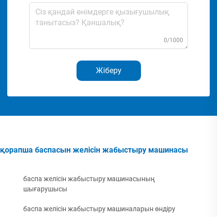
0/1000
Жіберу
қорапша баспасын желісін жабыстыру машинасы
баспа желісін жабыстыру машинасының
шығарушысы
баспа желісін жабыстыру машиналарын өндіру