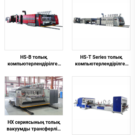
HS-B толық
HS-T Series толық
компьютерлендірілген
компьютерлендірілген
жүйесі жоғары
жоғары жылдамдықты
жылдамдықта жұмыс
басып шығару, желімдеу
істейтін автоматты
және автоматты түрде
басып шығару және
байлап тастау (кіші
желімдеу машинасы
қораптар үшін)
HX сериясының толық
вакуумды трансферлік,