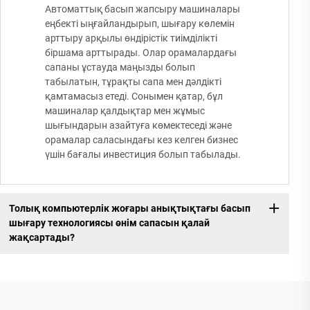
Автоматтық басып жапсыру машиналары
еңбекті ыңғайландырып, шығару көлемін
арттыру арқылы өндірістік тиімділікті
біршама арттырады. Олар орамалардағы
сапаны ұстауда маңызды болып
табылатын, тұрақты сапа мен дәлдікті
қамтамасыз етеді. Сонымен қатар, бұл
машиналар қалдықтар мен жұмыс
шығындарын азайтуға көмектеседі және
орамалар саласындағы кез келген бизнес
үшін бағалы инвестиция болып табылады.
Толық компьютерлік жоғары анықтықтағы басып
шығару технологиясы өнім сапасын қалай
жақсартады?