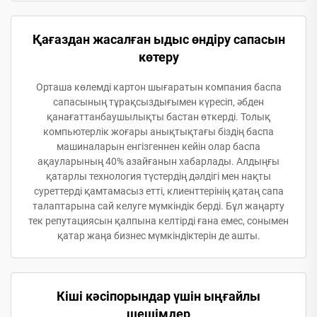
Қағаздан жасалған ыдыс өндіру сапасын
көтеру
Орташа көлемді картон шығаратын компания баспа
сапасының тұрақсыздығымен күресіп, әбден
қанағаттанбаушылықты бастан өткерді. Толық
компьютерлік жоғары анықтықтағы біздің баспа
машиналарын енгізгеннен кейін олар баспа
ақауларының 40% азайғанын хабарлады. Алдыңғы
қатарлы технология түстердің дәлдігі мен нақты
суреттерді қамтамасыз етті, клиенттерінің қатаң сапа
талаптарына сай келуге мүмкіндік берді. Бұл жаңарту
тек репутациясын қалпына келтірді ғана емес, сонымен
қатар жаңа бизнес мүмкіндіктерін де ашты.
Кіші кәсіпорындар үшін ыңғайлы
шешімдер