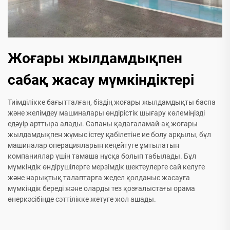
Жоғары жылдамдықпен
сабақ жасау мүмкіндіктері
Тиімділікке бағытталған, біздің жоғары жылдамдықты баспа
және желімдеу машиналары өндірістік шығару көлеміңізді
едәуір арттыра алады. Сапаны қадағаламай-ақ жоғары
жылдамдықпен жұмыс істеу қабілетіне ие болу арқылы, бұл
машиналар операцияларын кеңейтуге ұмтылатын
компаниялар үшін тамаша нұсқа болып табылады. Бұл
мүмкіндік өндірушілерге мерзімдік шектеулерге сай келуге
және нарықтық талаптарға жедел қолданыс жасауға
мүмкіндік береді және оларды тез қозғалыстағы орама
өнеркәсібінде сәттілікке жетуге жол ашады.