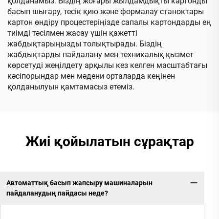
қолданамыз. Біздің жоғары жылдамдықты картонды
басып шығару, тесік қию және формалау станоктары
картон өндіру процестеріңізде сапалы картондарды ең
тиімді тәсілмен жасау үшін қажетті
жабдықтарыңызды толықтырады. Біздің
жабдықтарды пайдалану мен техникалық қызмет
көрсетуді жеңілдету арқылы кез келген масштабтағы
кәсіпорындар мен мәдени орталарда кеңінен
қолданылуын қамтамасыз етеміз.
Жиі қойылатын сұрақтар
Автоматтық басып жапсыру машиналарын
пайдаланудың пайдасы неде?