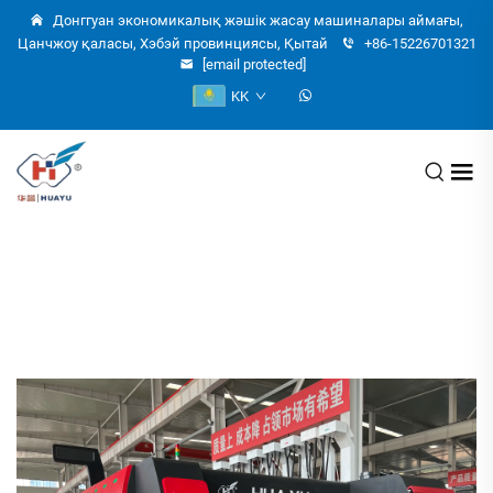
Донггуан экономикалық жәшік жасау машиналары аймағы,
Цанчжоу қаласы, Хэбэй провинциясы, Қытай
+86-15226701321
[email protected]
KK