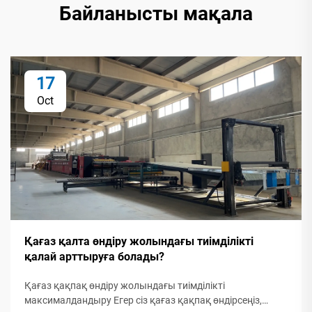
Байланысты мақала
17
Oct
Қағаз қалта өндіру жолындағы тиімділікті
қалай арттыруға болады?
Қағаз қақпақ өндіру жолындағы тиімділікті
максималдандыру Егер сіз қағаз қақпақ өндірсеңіз,