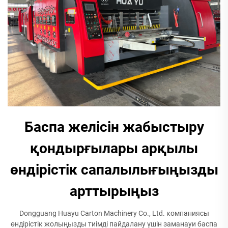
Баспа желісін жабыстыру
қондырғылары арқылы
өндірістік сапалылығыңызды
арттырыңыз
Dongguang Huayu Carton Machinery Co., Ltd. компаниясы
өндірістік жолыңызды тиімді пайдалану үшін заманауи баспа