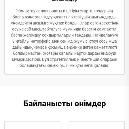
Жинақтау саласындағы кішігірім стартап өздерінің
баспа және желімдеу қажеттіліктері үшін шығындарды
үнемдейтін шешімге мұқтаж болды. Олар өз іс-әрекетінің
өсуіне сай масштабталуға мүмкіндік беретін компактілі
баспа-желімдеу қондырғыларын таңдады. Пайдалануға
ыңғайлы интерфейсі мен сенімді жұмыс істеуі қосымша
дайындық немесе қосымша еңбекке деген қажеттілікті
болдырмастан, жоғары сапалы картондарды өндіруді
мүмкіндестірді. Бұл стратегиялық инвестиция олардың
болашақтағы кеңеюі үшін мықты негіз қалады.
Байланысты өнімдер