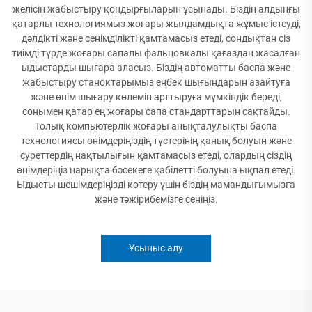
желісін жабыстыру қондырғыларын ұсынады. Біздің алдыңғы
қатарлы технологиямыз жоғары жылдамдықта жұмыс істеуді,
дәлдікті және сенімділікті қамтамасыз етеді, сондықтан сіз
тиімді түрде жоғары сапалы фальцовкалы қағаздан жасалған
ыдыстарды шығара аласыз. Біздің автоматты баспа және
жабыстыру станоктарымыз еңбек шығындарын азайтуға
және өнім шығару көлемін арттыруға мүмкіндік береді,
сонымен қатар ең жоғары сапа стандарттарын сақтайды.
Толық компьютерлік жоғары анықталулықты баспа
технологиясы өнімдеріңіздің түстерінің қанық болуын және
суреттердің нақтылығын қамтамасыз етеді, олардың сіздің
өнімдеріңіз нарықта бәсекеге қабілетті болуына ықпал етеді.
Ыдысты шешімдеріңізді көтеру үшін біздің мамандығымызға
және тәжірибемізге сеніңіз.
Ұсыныс алу