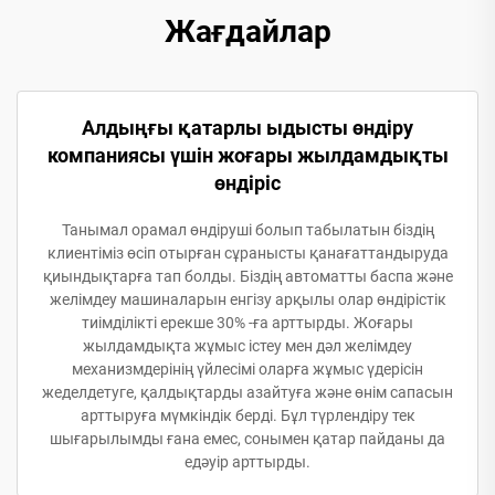
Жағдайлар
Алдыңғы қатарлы ыдысты өндіру
компаниясы үшін жоғары жылдамдықты
өндіріс
Танымал орамал өндіруші болып табылатын біздің
клиентіміз өсіп отырған сұранысты қанағаттандыруда
қиындықтарға тап болды. Біздің автоматты баспа және
желімдеу машиналарын енгізу арқылы олар өндірістік
тиімділікті ерекше 30% -ға арттырды. Жоғары
жылдамдықта жұмыс істеу мен дәл желімдеу
механизмдерінің үйлесімі оларға жұмыс үдерісін
жеделдетуге, қалдықтарды азайтуға және өнім сапасын
арттыруға мүмкіндік берді. Бұл түрлендіру тек
шығарылымды ғана емес, сонымен қатар пайданы да
едәуір арттырды.