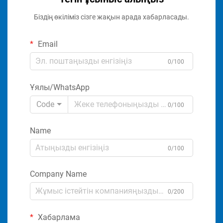
Біздің өкіліміз сізге жақын арада хабарласады.
Email
0/100
Ұялы/WhatsApp
Code
0/100
Name
0/100
Company Name
0/200
Хабарлама