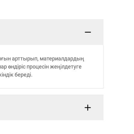
дығын арттырып, материалдардың
р өндіріс процесін жеңілдетуге
ндік береді.