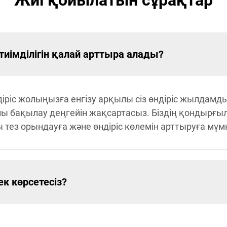
Жиі қойылатын сұрақтар
тиімділігін қалай арттыра алады?
іріс жолыңызға енгізу арқылы сіз өндіріс жылдам
 бақылау деңгейін жақсартасыз. Біздің қондырғыла
ез орындауға және өндіріс көлемін арттыруға мүмкі
к көрсетесіз?