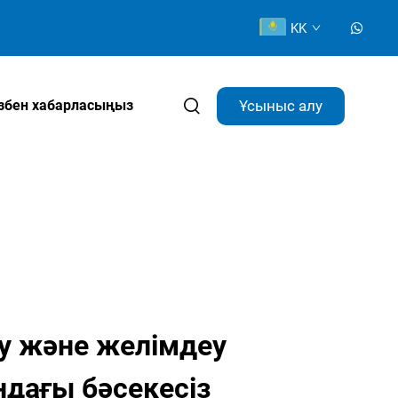
KK
Ұсыныс алу
ізбен хабарласыңыз
у және желімдеу
дағы бәсекесіз