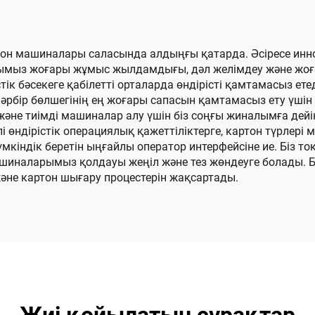
картон машиналары саласында алдыңғы қатарда. Әсіресе 
ымыз жоғары жұмыс жылдамдығы, дәл желімдеу және жоға
стік бәсекеге қабілетті орталарда өндірісті қамтамасыз е
бір бөлшегінің ең жоғары сапасын қамтамасыз ету үшін
і және тиімді машиналар алу үшін біз соңғы жиналымға дей
өндірістік операциялық қажеттіліктерге, картон түрлері 
мкіндік беретін ыңғайлы оператор интерфейсіне ие. Біз 
ашиналарымыз қолдауы жеңіл және тез жөндеуге болады. 
және картон шығару процестерін жақсартады.