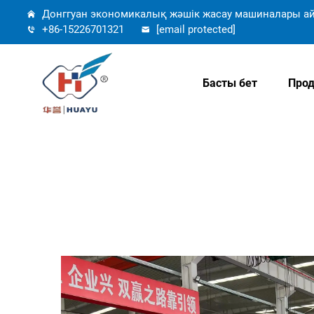
Донггуан экономикалық жәшік жасау машиналары ай
+86-15226701321
[email protected]
Басты бет
Прод