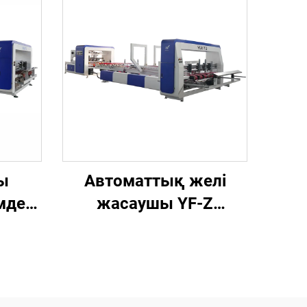
ы
Автоматтық желі
мдеу
жасаушы YF-Z
сериясы және
у
орамаларды
автоматты түрде
ар
байлау машинасы