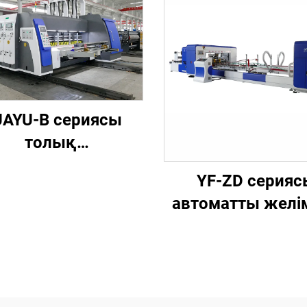
AYU-B сериясы
толық
ьютерлендірілген
YF-ZD серияс
жоғары
автоматты желі
дамдықты басып
мен тігісті
ғару, паз жасау
байланыстыр
 қиып түрлендіру
машинасы,
машинасы
байланымы б