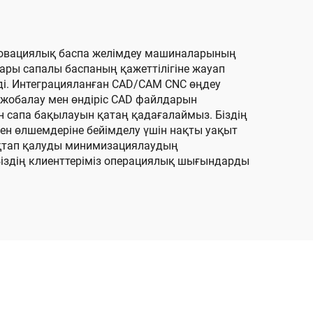
инновациялық баспа желімдеу машиналарының
ры сапалы баспаның қажеттілігіне жауап
теді. Интеграцияланған CAD/CAM CNC өңдеу
 жобалау мен өндіріс CAD файлдарын
ін сапа бақылауын қатаң қадағалаймыз. Біздің
мен өлшемдеріне бейімделу үшін нақты уақыт
тоқтап қалуды минимизациялаудың
Біздің клиенттеріміз операциялық шығындарды