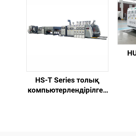
HU
комп
HS-T Series толық
компьютерлендірілген
жыл
жоғары
шы
жылдамдықты басып
және
шығару, желімдеу
және автоматты түрде