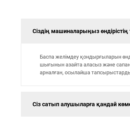
Сіздің машиналарыңыз өндірістің 
Баспа желімдеу қондырғыларын өнд
шығынын азайта аласыз және сапаны
арналған, осылайша тапсырыстарды т
Сіз сатып алушыларға қандай көме