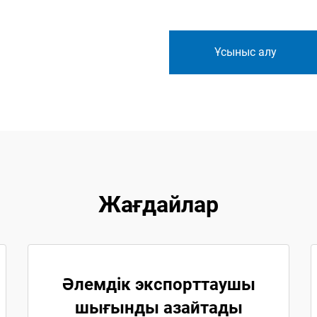
Ұсыныс алу
Жағдайлар
Әлемдік экспорттаушы
шығынды азайтады