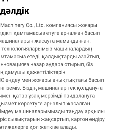
 дәлдік
Machinery Co., Ltd. компаниясы жоғары
әлдікті қамтамасыз етуге арналған басып
машиналарын жасауға маманданған.
ы технологияларымыз машиналардың
қамтамасыз етеді, қалдықтарды азайтып,
Инновацияға назар аудара отырып, біз
ың дамушы қажеттіліктерін
NC өңдеу мен жоғары анықтықтағы басып
нгіземіз. Біздің машиналар тек қолдануға
ымен қатар ұзақ мерзімді пайдалануға
қызмет көрсетуге арналып жасалған.
лімдеу машиналарымызды таңдау арқылы
іріс сызықтарын жақсартып, картон өндіру
әтижелерге қол жеткізе алады.