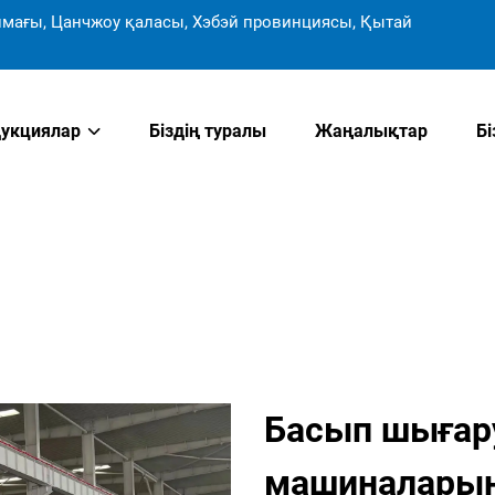
мағы, Цанчжоу қаласы, Хэбэй провинциясы, Қытай
укциялар
Біздің туралы
Жаңалықтар
Б
Басып шығар
машиналарын