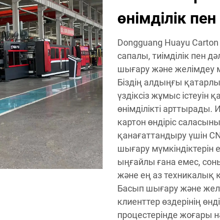
өнімділік пен
Dongguang Huayu Carton 
сапалы, тиімділік пен д
шығару және желімдеу 
Біздің алдыңғы қатарл
үздіксіз жұмыс істеуін 
өнімділікті арттырады. 
картон өндіріс саласын
қанағаттандыру үшін C
шығару мүмкіндіктерін е
ыңғайлы ғана емес, сон
және ең аз техникалық 
Басып шығару және же
клиенттер өздерінің өнд
процестерінде жоғары н