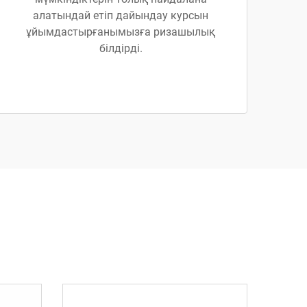
алатындай етіп дайындау курсын
ұйымдастырғанымызға ризашылық
білдірді.