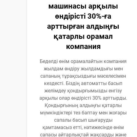
машинасы арқылы
өндірісті 30%-ға
арттырған алдыңғы
қатарлы орамал
компания
Беделді өнім орамалайтын компания
жылдам өндіру жылдамдығы мен
сапаның тұрақсыздығы мәселесімен
кездесті. Біздің автоматты басып
желімдеу қондырғымызды енгізу
арқылы олар өндірісті 30% арттырды.
Қондырғының алдыңғы қатарлы
мүмкіндіктері тез баптау мен жоғары
сапалы басып шығаруды
қамтамасыз етті, нәтижесінде өнім
сапасы айтарлықтай жақсарды және