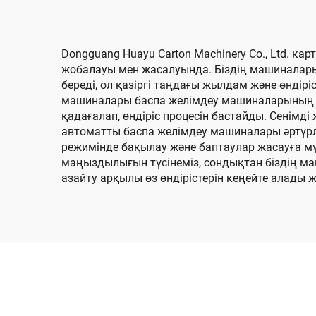
байлап тастау (кіші
қораптар үшін)
Dongguang Huayu Carton Machinery Co., Ltd. 
жобалауы мен жасалуында. Біздің машиналар
береді, ол қазіргі таңдағы жылдам және өндірі
машиналары баспа желімдеу машиналарының әр
қадағалап, өндіріс процесін бастайды. Сенімд
автоматты баспа желімдеу машиналары әртүрлі 
режимінде бақылау және баптаулар жасауға мү
маңыздылығын түсінеміз, сондықтан біздің м
азайту арқылы өз өндірістерін кеңейте алады 