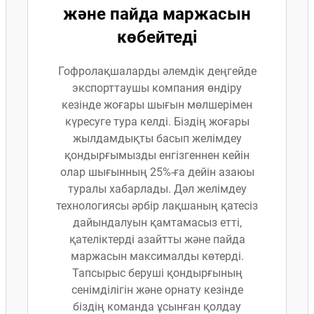
және пайда маржасын
көбейтеді
Гофролақшаларды әлемдік деңгейде
экспорттаушы компания өндіру
кезінде жоғары шығын мөлшерімен
күресуге тура келді. Біздің жоғары
жылдамдықты басып желімдеу
қондырғымызды енгізгеннен кейін
олар шығынның 25%-ға дейін азаюы
туралы хабарлады. Дәл желімдеу
технологиясы әрбір лақшаның қатесіз
дайындалуын қамтамасыз етті,
қателіктерді азайтты және пайда
маржасын максималды көтерді.
Тапсырыс беруші қондырғының
сенімділігін және орнату кезінде
біздің команда ұсынған қолдау