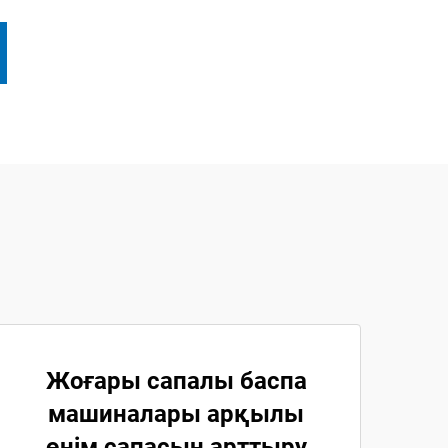
Жоғары сапалы баспа
машиналары арқылы
өнім сапасын арттыру