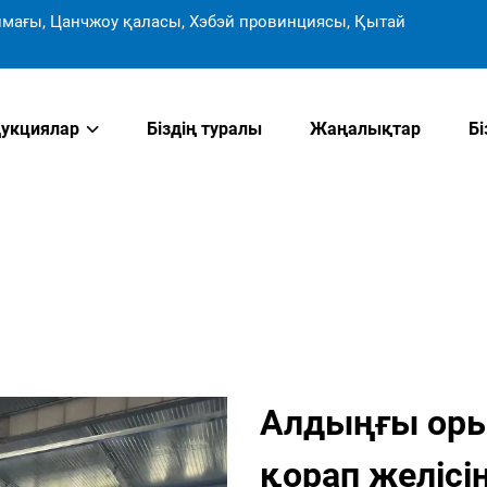
мағы, Цанчжоу қаласы, Хэбэй провинциясы, Қытай
укциялар
Біздің туралы
Жаңалықтар
Б
Алдыңғы оры
қорап желіс