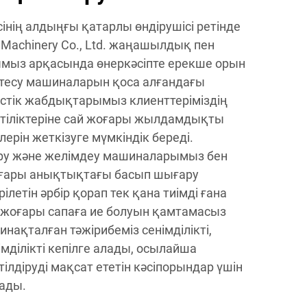
сінің алдыңғы қатарлы өндірушісі ретінде
 Machinery Co., Ltd. жаңашылдық пен
ымыз арқасында өнеркәсіпте ерекше орын
 тесу машиналарын қоса алғандағы
стік жабдықтарымыз клиенттеріміздің
ттіліктеріне сай жоғары жылдамдықты
лерін жеткізуге мүмкіндік береді.
ру және желімдеу машиналарымыз бен
оғары анықтықтағы басып шығару
етін әрбір қорап тек қана тиімді ғана
 жоғары сапаға ие болуын қамтамасыз
нақталған тәжірибеміз сенімділікті,
німділікті кепілге алады, осылайша
лдіруді мақсат ететін кәсіпорындар үшін
рады.