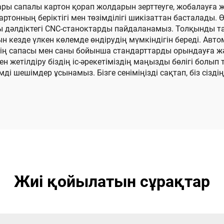
оғары сапалы картон қорап жолдарын зерттеуге, жобалауға 
ртонның беріктігі мен төзімділігі шикізаттан басталады. 
ры дәлдіктегі CNC-станоктарды пайдаланамыз. Толқынды 
ын кезде үлкен көлемде өндірудің мүмкіндігін береді. Авт
ің сапасы мен саны бойынша стандарттарды орындауға жән
н жетілдіру біздің іс-әрекетіміздің маңызды бөлігі болы
мді шешімдер ұсынамыз. Бізге сеніміңізді сақтап, біз сізд
Жиі қойылатын сұрақтар