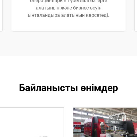
операцияларын түбегейлі өзгерте
алатынын және бизнес өсуін
ынталандыра алатынын көрсетеді.
Байланысты өнімдер