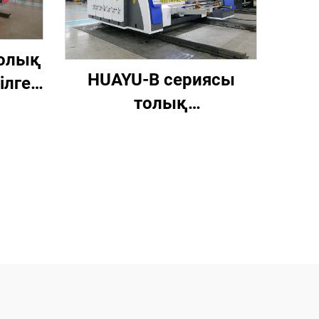
толық
HUAYU-B сериясы
ілген
толық
компьютерлендірілген
асып
жоғары
жасау
жылдамдықты басып
насы
шығару, паз жасау
және қиып түрлендіру
машинасы