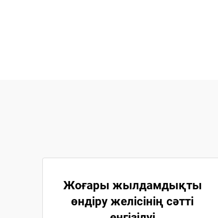
Жоғары жылдамдықты
өндіру желісінің сәтті
енгізілуі