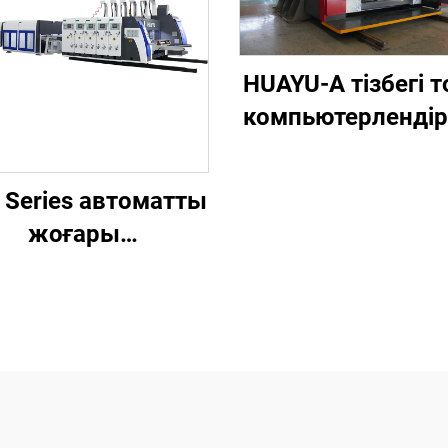
HUAYU-A тізбегі 
компьютерлендір
жоғары
жылдамдықты б
 Series автоматты
шығару, ұяшық 
жоғары
және кесу маши
дамдықты басып
ғару, желімдеу
 автоматты түрде
йлап тастайтын
машина