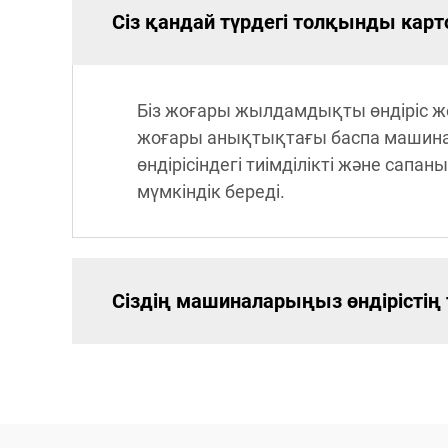
Сіз қандай түрдегі толқынды кар
Біз жоғары жылдамдықты өндіріс ж
жоғары анықтықтағы баспа машинала
өндірісіндегі тиімділікті және сап
мүмкіндік береді.
Сіздің машиналарыңыз өндірістің 