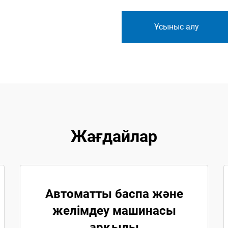
Ұсыныс алу
Жағдайлар
Автоматты баспа және
желімдеу машинасы
арқылы