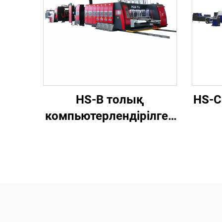
HS-B толық
HS-C
компьютерлендірілген
жүйесі жоғары
жыл
жылдамдықта жұмыс
шы
істейтін автоматты
және
басып шығару және
ба
желімдеу машинасы