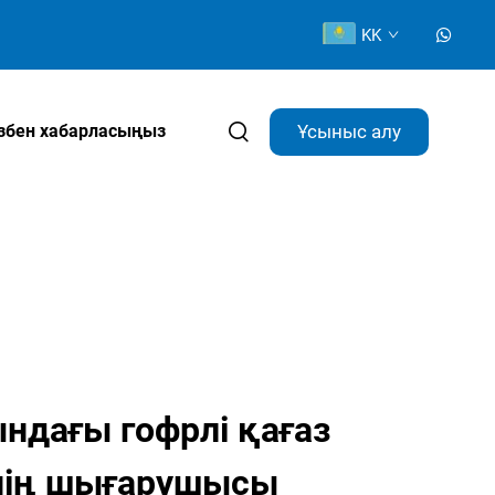
KK
Ұсыныс алу
ізбен хабарласыңыз
ндағы гофрлі қағаз
інің шығарушысы