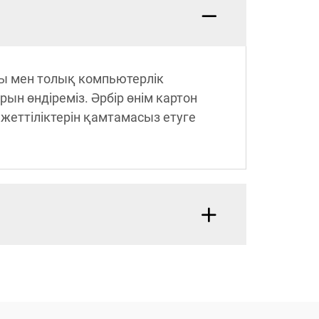
ры мен толық компьютерлік
н өндіреміз. Әрбір өнім картон
ажеттіліктерін қамтамасыз етуге