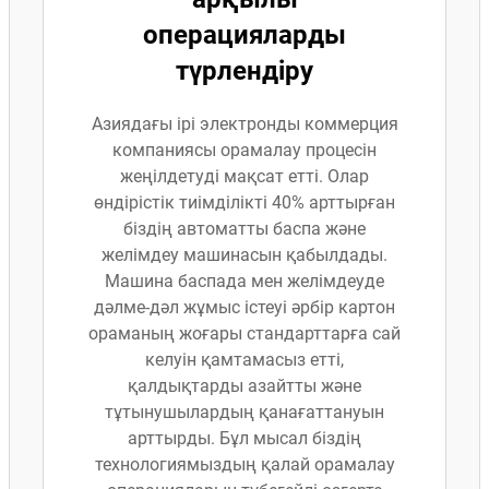
операцияларды
түрлендіру
Азиядағы ірі электронды коммерция
компаниясы орамалау процесін
жеңілдетуді мақсат етті. Олар
өндірістік тиімділікті 40% арттырған
біздің автоматты баспа және
желімдеу машинасын қабылдады.
Машина баспада мен желімдеуде
дәлме-дәл жұмыс істеуі әрбір картон
ораманың жоғары стандарттарға сай
келуін қамтамасыз етті,
қалдықтарды азайтты және
тұтынушылардың қанағаттануын
арттырды. Бұл мысал біздің
технологиямыздың қалай орамалау