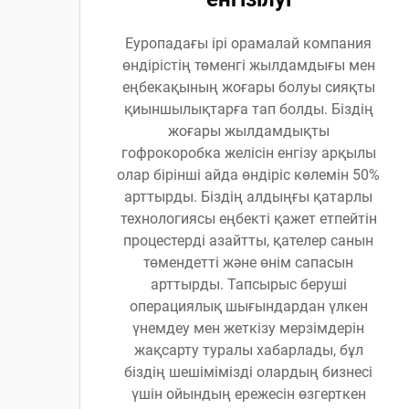
Еуропадағы ірі орамалай компания
өндірістің төменгі жылдамдығы мен
еңбекақының жоғары болуы сияқты
қиыншылықтарға тап болды. Біздің
жоғары жылдамдықты
гофрокоробка желісін енгізу арқылы
олар бірінші айда өндіріс көлемін 50%
арттырды. Біздің алдыңғы қатарлы
технологиясы еңбекті қажет етпейтін
процестерді азайтты, қателер санын
төмендетті және өнім сапасын
арттырды. Тапсырыс беруші
операциялық шығындардан үлкен
үнемдеу мен жеткізу мерзімдерін
жақсарту туралы хабарлады, бұл
біздің шешімімізді олардың бизнесі
үшін ойындың ережесін өзгерткен