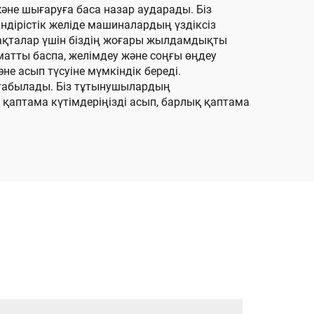
және шығаруға баса назар аударады. Біз
Өндірістік желіде машиналардың үздіксіз
тақталар үшін біздің жоғары жылдамдықты
оматты баспа, желімдеу және соңғы өңдеу
е асып түсуіне мүмкіндік береді.
п табылады. Біз тұтынушылардың
ің қаптама күтімдеріңізді асып, барлық қаптама