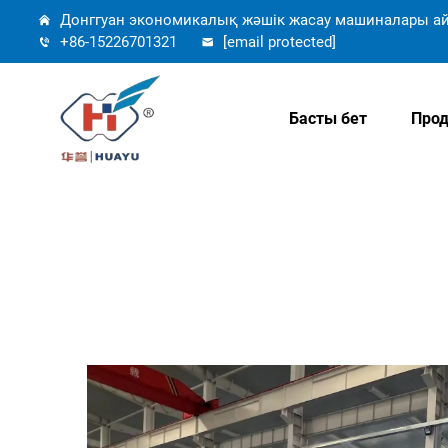
Донггуан экономикалық жәшік жасау машиналары ай
+86-15226701321
[email protected]
Басты бет
Прод