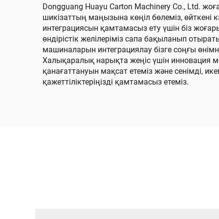
Dongguang Huayu Carton Machinery Co., Ltd. ж
шикізаттың маңызына көңіл бөлеміз, өйткені ка
интеграциясын қамтамасыз ету үшін біз жоға
өндірістік желілеріміз сапа бақыланып отырат
машиналарын интеграциялау бізге соңғы өнімн
Халықаралық нарықта жеңіс үшін инновация ме
қанағаттануын мақсат етеміз және сенімді, ике
қажеттіліктеріңізді қамтамасыз етеміз.