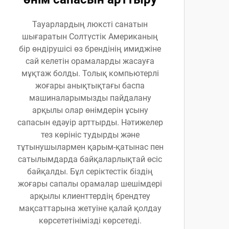
Тауарлардың люксті санатын
шығаратын Солтүстік Американың
бір өндірушісі өз брендінің имиджіне
сай келетін орамаларды жасауға
мұқтаж болды. Толық компьютерлі
жоғары анықтықтағы баспа
машиналарымызды пайдалану
арқылы олар өнімдерін ұсыну
сапасын едәуір арттырды. Нәтижелер
тез көрініс тудырды және
тұтынушылармен қарым-қатынас пен
сатылымдарда байқаларлықтай өсіс
байқалды. Бұл серіктестік біздің
жоғары сапалы орамалар шешімдері
арқылы клиенттердің брендтеу
мақсаттарына жетуіне қалай қолдау
көрсететінімізді көрсетеді.