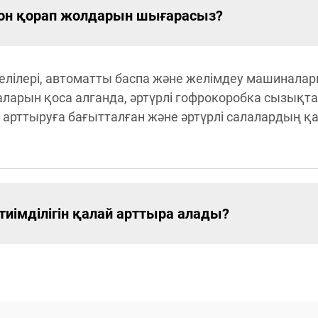
тон қорап жолдарын шығарасыз?
елілері, автоматты баспа және желімдеу машинала
рын қоса алганда, әртүрлі гофрокоробка сызықтары
аны арттыруға бағытталған және әртүрлі салалардың қ
тиімділігін қалай арттыра алады?