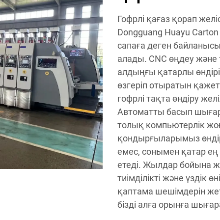
Гофрлі қағаз қорап желі
Dongguang Huayu Carton
сапаға деген байланыс
алады. CNC өңдеу және
алдыңғы қатарлы өндірі
өзгеріп отыратын қаже
гофрлі тақта өндіру желі
Автоматты басып шыға
толық компьютерлік ж
қондырғыларымыз өндіріл
емес, сонымен қатар ең
етеді. Жылдар бойына жи
тиімділікті және үздік ө
қаптама шешімдерін жеті
бізді алға орынға шыға