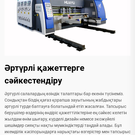
Әртүрлі қажеттерге
сәйкестендіру
Әртүрлі салалардың өзіндік талаптары бар екенін түсінеміз.
Сондықтан біздің қағаз қорапша зауытының жабдықтары
әртүрлі түрде баптауға болатындай етіп жасалған. Тапсырыс
берушілер өздерінің өндіріс қажеттіліктеріне ең сәйкес келетін
жылдам өнім шығару, күрделі дизайн немесе экожүйелі
шешімдер сияқты нақты мүмкіндіктерді таңдай алады. Бұл
икемділік кәсіпорындарға нарықтағы өзгерістер мен тапсырыс