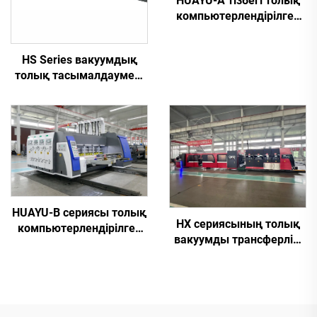
HUAYU-A тізбегі толық
компьютерлендірілген
жоғары жылдамдықты
басып шығару, ұяшық
HS Series вакуумдық
жасау және кесу
толық тасымалдаумен,
машинасы
толық
компьютерлендірілген
жоғары анықтықты
басып шығару, паз
болатын және қиып
түрлендіру машинасы
(вакуумдық тасымалдау
арқылы жоғарғы басып
HUAYU-B сериясы толық
шығару)
HX сериясының толық
компьютерлендірілген
вакуумды трансферлік,
жоғары жылдамдықты
толық
басып шығару, паз
компьютерлендірілген,
жасау және қиып
төменгі баспадан
түрлендіру машинасы
қағазды жоғары жақтау