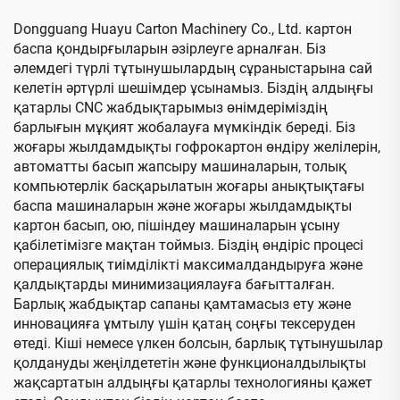
және желімдеу,
байланымы бар машина
Dongguang Huayu Carton Machinery Co., Ltd. картон
(Вакуумды трансферлік
баспа қондырғыларын әзірлеуге арналған. Біз
төменгі баспа)
әлемдегі түрлі тұтынушылардың сұраныстарына сай
келетін әртүрлі шешімдер ұсынамыз. Біздің алдыңғы
қатарлы CNC жабдықтарымыз өнімдеріміздің
барлығын мұқият жобалауға мүмкіндік береді. Біз
жоғары жылдамдықты гофрокартон өндіру желілерін,
автоматты басып жапсыру машиналарын, толық
компьютерлік басқарылатын жоғары анықтықтағы
баспа машиналарын және жоғары жылдамдықты
картон басып, ою, пішіндеу машиналарын ұсыну
қабілетімізге мақтан тоймыз. Біздің өндіріс процесі
операциялық тиімділікті максималдандыруға және
қалдықтарды минимизациялауға бағытталған.
Барлық жабдықтар сапаны қамтамасыз ету және
инновацияға ұмтылу үшін қатаң соңғы тексеруден
өтеді. Кіші немесе үлкен болсын, барлық тұтынушылар
қолдануды жеңілдететін және функционалдылықты
жақсартатын алдыңғы қатарлы технологияны қажет