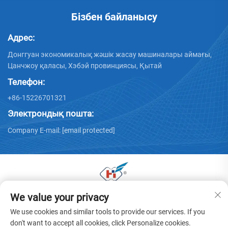
Бізбен байланысу
Адрес:
Донггуан экономикалық жәшік жасау машиналары аймағы,
Цанчжоу қаласы, Хэбэй провинциясы, Қытай
Телефон:
+86-15226701321
Электрондық пошта:
Company E-mail:
[email protected]
We value your privacy
© 2025 Донггуан Хуая қаңылтыр машиналары
компаниясының барлық құқтары сақталған. -
Жекелік
We use cookies and similar tools to provide our services. If you
саясат
don't want to accept all cookies, click Personalize cookies.