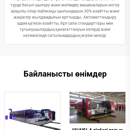
түрде басып шығару және желімдеу машиналарын енгізу
арқылы олар еңбекақы шығындарын 30% азайтты және
жәшіктеу жылдамдығын арттырды. Автоматтандыру
адам қатесін азайтты, бұл сапа стандарттары мен
тұтынушылардың қанағаттануын көтерді және
нәтижесінде сатылымдардың өсуіне әкелді.
Байланысты өнімдер