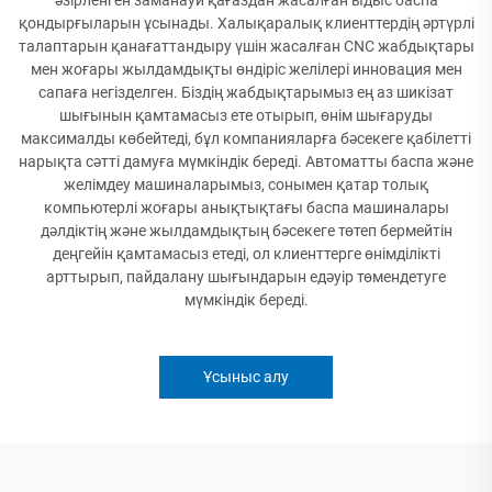
қондырғыларын ұсынады. Халықаралық клиенттердің әртүрлі
талаптарын қанағаттандыру үшін жасалған CNC жабдықтары
мен жоғары жылдамдықты өндіріс желілері инновация мен
сапаға негізделген. Біздің жабдықтарымыз ең аз шикізат
шығынын қамтамасыз ете отырып, өнім шығаруды
максималды көбейтеді, бұл компанияларға бәсекеге қабілетті
нарықта сәтті дамуға мүмкіндік береді. Автоматты баспа және
желімдеу машиналарымыз, сонымен қатар толық
компьютерлі жоғары анықтықтағы баспа машиналары
дәлдіктің және жылдамдықтың бәсекеге төтеп бермейтін
деңгейін қамтамасыз етеді, ол клиенттерге өнімділікті
арттырып, пайдалану шығындарын едәуір төмендетуге
мүмкіндік береді.
Ұсыныс алу