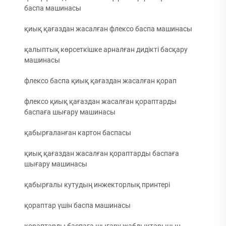
баспа машинасы
қиық қағаздан жасалған флексо баспа машинасы
қалыптық көрсеткішке арналған дидікті басқару
машинасы
флексо баспа қиық қағаздан жасалған қорап
флексо қиық қағаздан жасалған қораптарды
баспаға шығару машинасы
қабырғаланған картон баспасы
қиық қағаздан жасалған қораптарды баспаға
шығару машинасы
қабырғалы кутудың инжекторлық принтері
қораптар үшін баспа машинасы
қораптарды баспаға шығару жабдықтарының