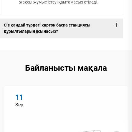
жақсы жұмыс істеуі қамтамасыз етіледі.
Сіз қандай түрдегі картон баспа станциясы
құрылғыларын ұсынасыз?
Байланысты мақала
11
Sep