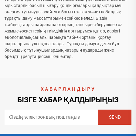
ыдыстарды басып шығару қондырғылары қалдықтар мен
энергия тұтынуды азайтуға бағытталған және глобалдық
тұрақты даму мақсаттарымен сәйкес келеді. Біздің
жабдықтарды пайдалана отырып, тапсырыс берушілер өз
жұмыс әрекеттерінің тиімділігін арттырумен қатар, қазіргі
экологиялық саналы нарықта табиғи ортаны қорғау
шараларына үлес қоса алады. Тұрақты дамуға деген бұл
басымдық тұтынушылардың назарын аударады және
брендтің репутациясын күшейтеді.
ХАБАРЛАНДЫРУ
БІЗГЕ ХАБАР ҚАЛДЫРЫҢЫЗ