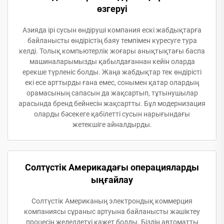
өзгеруі
Азияда ірі сусын өндіруші компания ескі жабдықтарға
байланысты өндірістің баяу темпімен күресуге тура
келді. Толық компьютерлік жоғары анықтықтағы баспа
машиналарымызды қабылдағаннан кейін оларда
ерекше түрленіс болды. Жаңа жабдықтар тек өндірісті
екі есе арттырды ғана емес, сонымен қатар олардың
орамасының сапасын да жақсартып, тұтынушылар
арасында бренд бейнесін жақсартты. Бұл модернизация
оларды бәсекеге қабілетті сусын нарығындағы
жетекшіге айналдырды.
Солтүстік Америкадағы операцияларды
ыңғайлау
Солтүстік Американың электрондық коммерция
компаниясы сұраныс артуына байланысты жәшіктеу
процесін жеделдетуі қажет болды. Біздің автоматты