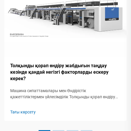
Толқынды қорап өндіру жабдығын таңдау
кезінде қандай негізгі факторларды ескеру
керек?
Машина сипаттамалары мен Өндірістік
қажеттіліктермен үйлесімділік Толқынды қорап өндіру
машиналарының негізгі сипаттамаларын түсіну
Толқынды қорап өндіру жабдығын таңдау техникалық
Тағы көрсету
сипаттамалар мен операциялық қажеттіліктер
арасында дәл сәйкестікті талап етеді...