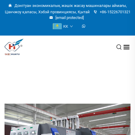
Донггуан экономикалық жәшік жасау машиналары аймағы,
Цанчжоу қаласы, Хэбэй провинциясы, Қытай
+86-15226701321
[email protected]
KK