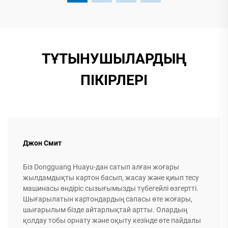
ТҰТЫНУШЫЛАРДЫҢ
ПІКІРЛЕРІ
Джон Смит
Біз Dongguang Huayu-дан сатып алған жоғары
жылдамдықты картон басып, жасау және қиып тесу
машинасы өндіріс сызығымызды түбегейлі өзгертті.
Шығарылатын картондардың сапасы өте жоғары,
шығарылым бізде айтарлықтай артты. Олардың
қолдау тобы орнату және оқыту кезінде өте пайдалы