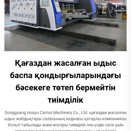
Қағаздан жасалған ыдыс
баспа қондырғыларындағы
бәсекеге төтеп бермейтін
тиімділік
Dongguang Huayu Carton Machinery Co., Ltd. қағаздан жасалған
ыдыс жабдықтары саласының алдыңғы қатарлы компаниясы
болып табылады және жоғары тиімділік пен үздік сапа үшін
әзірленген заманауи қағаздан жасалған ыдыс баспа