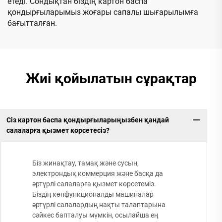
етеді. Сондықтан біздің картон баспа
қондырғыларымыз жоғары сапалы шығарылымға
бағытталған.
Жиі қойылатын сұрақтар
Сіз картон баспа қондырғыларыңызбен қандай
салаларға қызмет көрсетесіз?
Біз жинақтау, тамақ және сусын,
электрондық коммерция және басқа да
әртүрлі салаларға қызмет көрсетеміз.
Біздің көпфункционалды машиналар
әртүрлі салалардың нақты талаптарына
сәйкес бапталуы мүмкін, осылайша ең