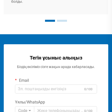
болды.
Тегін ұсыныс алыңыз
Біздің өкіліміз сізге жақын арада хабарласады.
Email
0/100
Ұялы/WhatsApp
Code
0/100