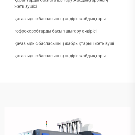
жеткізушісі
қағаз ыдыс баспасының өндіріс жабдықтары
гофрокоробтарды басып шығару өндірісі
қағаз ыдыс баспасының жабдықтарын жеткізуші
қағаз ыдыс баспасының өндіріс жабдықтары