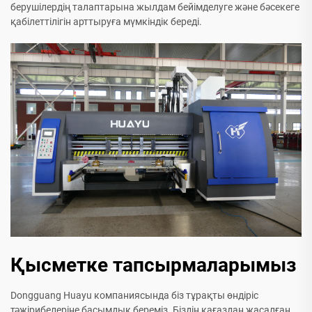
берушілердің талаптарына жылдам бейімделуге және бәсекеге
қабілеттілігін арттыруға мүмкіндік береді.
Қысметке тапсырмаларымыз
Dongguang Huayu компаниясында біз тұрақты өндіріс
тәжірибелеріне басымдық береміз. Біздің қағаздан жасалған