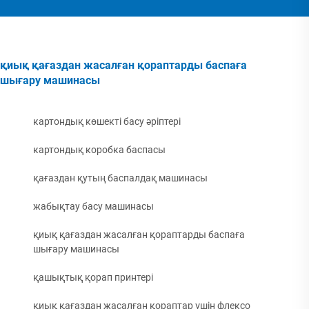
қиық қағаздан жасалған қораптарды баспаға
шығару машинасы
картондық көшекті басу әріптері
картондық коробка баспасы
қағаздан қутың баспалдақ машинасы
жабықтау басу машинасы
қиық қағаздан жасалған қораптарды баспаға
шығару машинасы
қашықтық қорап принтері
қиық қағаздан жасалған қораптар үшін флексо