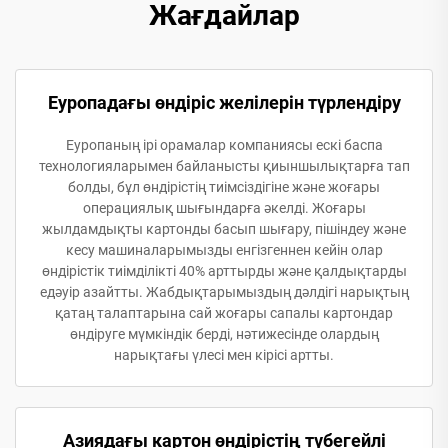
Жағдайлар
Еуропадағы өндіріс желілерін түрлендіру
Еуропаның ірі орамалар компаниясы ескі баспа
технологияларымен байланысты қиыншылықтарға тап
болды, бұл өндірістің тиімсіздігіне және жоғары
операциялық шығындарға әкелді. Жоғары
жылдамдықты картонды басып шығару, пішіндеу және
кесу машиналарымызды енгізгеннен кейін олар
өндірістік тиімділікті 40% арттырды және қалдықтарды
едәуір азайтты. Жабдықтарымыздың дәлдігі нарықтың
қатаң талаптарына сай жоғары сапалы картондар
өндіруге мүмкіндік берді, нәтижесінде олардың
нарықтағы үлесі мен кірісі артты.
Азиядағы картон өндірістің түбегейлі