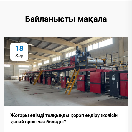
Байланысты мақала
18
Sep
Жоғары өнімді толқынды қорап өндіру желісін
қалай орнатуға болады?