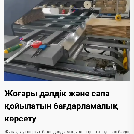
Жоғары дәлдік және сапа
қойылатын бағдарламалық
көрсету
Жинақтау өнеркәсібінде дәлдік маңызды орын алады, ал біздің