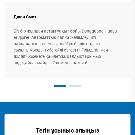
Джон Смит
Біз бір жылдан астам уақыт бойы Dongguang Huayu
өндірген Автоматтық папка желімдеуішті
пайдаланып келеміз және бұл біздің өндіріс
сызығымызды түбегейлі өзгертті. Тиімділігі мен
дәлдігі бәсекеге қабілетсіз, қалдықтарымыз
әлдеқайда азайды. Әдемі ұсынамыз!
Тегін ұсыныс алыңыз