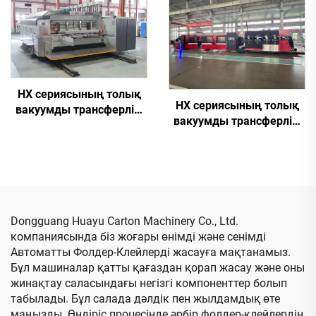
байлап тастайтын
және автоматты түрде
машина
байлап тастау (кіші
қораптар үшін)
HX сериясының толық
HX сериясының толық
вакуумды трансферлік,
вакуумды трансферлік,
толық вакуумды
толық
жоғары
компьютерлендірілген,
анықтылықтағы
төменгі баспадан
баспадан қағаздың
қағазды жоғары жақтау
пазы мен қиып
және желімдеу,
түрлендіру машинасы
байланымы бар машина
(Вакуумды трансферлік
Dongguang Huayu Carton Machinery Co., Ltd.
(Вакуумды трансферлік
төменгі баспа)
компаниясында біз жоғары өнімді және сенімді
төменгі баспа)
Автоматты Фолдер-Клейлерді жасауға мақтанамыз.
Бұл машиналар қатты қағаздан қорап жасау және оны
жинақтау саласындағы негізгі компоненттер болып
табылады. Бұл салада дәлдік пен жылдамдық өте
маңызды. Өндіріс процесінде әрбір фолдер-клейлердің