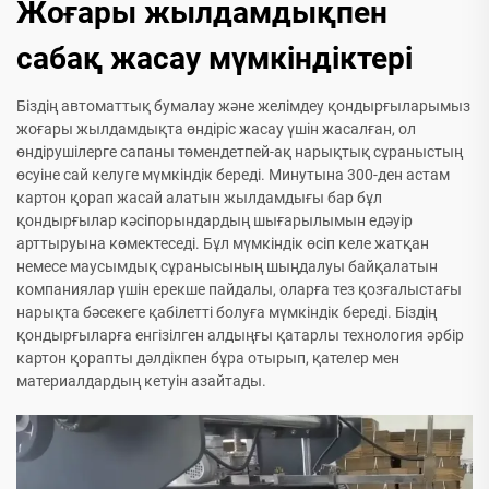
Жоғары жылдамдықпен
сабақ жасау мүмкіндіктері
Біздің автоматтық бумалау және желімдеу қондырғыларымыз
жоғары жылдамдықта өндіріс жасау үшін жасалған, ол
өндірушілерге сапаны төмендетпей-ақ нарықтық сұраныстың
өсуіне сай келуге мүмкіндік береді. Минутына 300-ден астам
картон қорап жасай алатын жылдамдығы бар бұл
қондырғылар кәсіпорындардың шығарылымын едәуір
арттыруына көмектеседі. Бұл мүмкіндік өсіп келе жатқан
немесе маусымдық сұранысының шыңдалуы байқалатын
компаниялар үшін ерекше пайдалы, оларға тез қозғалыстағы
нарықта бәсекеге қабілетті болуға мүмкіндік береді. Біздің
қондырғыларға енгізілген алдыңғы қатарлы технология әрбір
картон қорапты дәлдікпен бұра отырып, қателер мен
материалдардың кетуін азайтады.