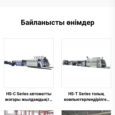
Байланысты өнімдер
HS-C Series автоматты
HS-T Series толық
жоғары жылдамдықты
компьютерлендірілген
басып шығару, желімдеу
жоғары жылдамдықты
және автоматты түрде
басып шығару, желімдеу