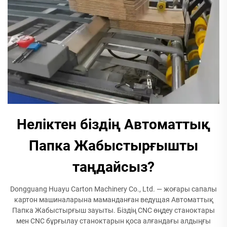
Неліктен біздің Автоматтық
Папка Жабыстырғышты
таңдайсыз?
Dongguang Huayu Carton Machinery Co., Ltd. — жоғары сапалы
картон машиналарына маманданған ведущая Автоматтық
Папка Жабыстырғыш зауыты. Біздің CNC өңдеу станоктары
мен CNC бұрғылау станоктарын қоса алғандағы алдыңғы