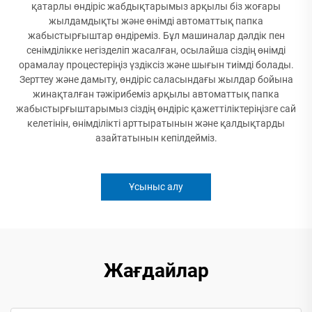
қатарлы өндіріс жабдықтарымыз арқылы біз жоғары
жылдамдықты және өнімді автоматтық папка
жабыстырғыштар өндіреміз. Бұл машиналар дәлдік пен
сенімділікке негізделіп жасалған, осылайша сіздің өнімді
орамалау процестеріңіз үздіксіз және шығын тиімді болады.
Зерттеу және дамыту, өндіріс саласындағы жылдар бойына
жинақталған тәжірибеміз арқылы автоматтық папка
жабыстырғыштарымыз сіздің өндіріс қажеттіліктеріңізге сай
келетінін, өнімділікті арттыратынын және қалдықтарды
азайтатынын кепілдейміз.
Ұсыныс алу
Жағдайлар