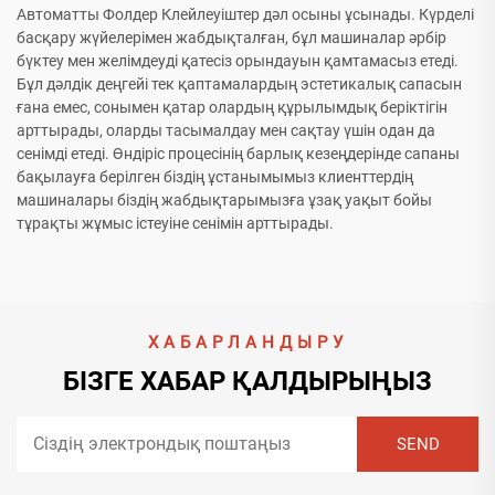
Автоматты Фолдер Клейлеуіштер дәл осыны ұсынады. Күрделі
басқару жүйелерімен жабдықталған, бұл машиналар әрбір
бүктеу мен желімдеуді қатесіз орындауын қамтамасыз етеді.
Бұл дәлдік деңгейі тек қаптамалардың эстетикалық сапасын
ғана емес, сонымен қатар олардың құрылымдық беріктігін
арттырады, оларды тасымалдау мен сақтау үшін одан да
сенімді етеді. Өндіріс процесінің барлық кезеңдерінде сапаны
бақылауға берілген біздің ұстанымымыз клиенттердің
машиналары біздің жабдықтарымызға ұзақ уақыт бойы
тұрақты жұмыс істеуіне сенімін арттырады.
ХАБАРЛАНДЫРУ
БІЗГЕ ХАБАР ҚАЛДЫРЫҢЫЗ