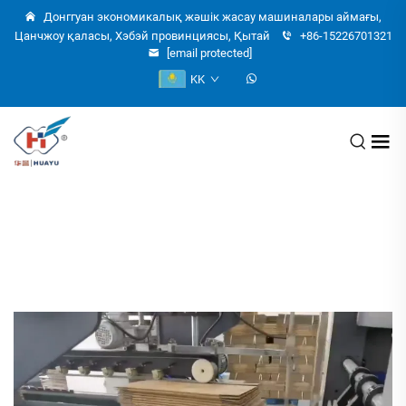
Донггуан экономикалық жәшік жасау машиналары аймағы,
Цанчжоу қаласы, Хэбэй провинциясы, Қытай
+86-15226701321
[email protected]
KK