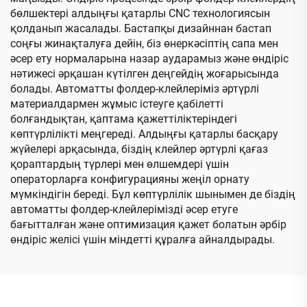
бөлшектері алдыңғы қатарлы CNC технологиясын
қолданып жасалады. Бастапқы дизайннан бастап
соңғы жинақталуға дейін, біз өнеркәсіптің сапа мен
әсер ету нормаларына назар аударамыз және өндіріс
нәтижесі әрқашан күтілген деңгейдің жоғарысында
болады. Автоматты фолдер-клейлеріміз әртүрлі
материалдармен жұмыс істеуге қабілетті
болғандықтан, қаптама қажеттіліктеріндегі
көптүрлілікті меңгереді. Алдыңғы қатарлы басқару
жүйелері арқасында, біздің клейлер әртүрлі қағаз
қораптардың түрлері мен өлшемдері үшін
операторларға конфигурацияны жеңіл орнату
мүмкіндігін береді. Бұл көптүрлілік шынымен де біздің
автоматты фолдер-клейлерімізді әсер етуге
бағытталған және оптимизация қажет болатын әрбір
өндіріс желісі үшін міндетті құралға айналдырады.