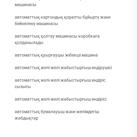
машинасы
автоматтық картондық қорапты бұйырту және
бейнелену машинасы
автоматтық қолтау машинасы коробкаға
қолданылады
автоматтық қуырғаушы жібекші машина
автоматтық желі-желі жабыстырғыш өндірушісі
автоматтық желі-желі жабыстырғыш өндіріс
сызығы
автоматтық желі-желі жабыстырғыш өндірісі
автоматтық бумалауыш және желімдегіш
жабдықтар