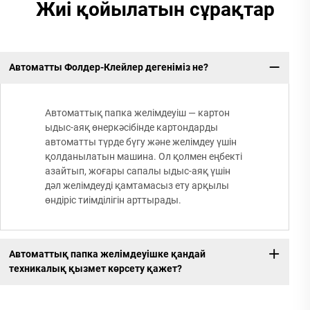
Жиі қойылатын сұрақтар
Автоматты Фолдер-Клейлер дегеніміз не?
Автоматтық папка желімдеуіш — картон
ыдыс-аяқ өнеркәсібінде картондарды
автоматты түрде бүгу және желімдеу үшін
қолданылатын машина. Ол қолмен еңбекті
азайтып, жоғары сапалы ыдыс-аяқ үшін
дәл желімдеуді қамтамасыз ету арқылы
өндіріс тиімділігін арттырады.
Автоматтық папка желімдеуішке қандай
техникалық қызмет көрсету қажет?