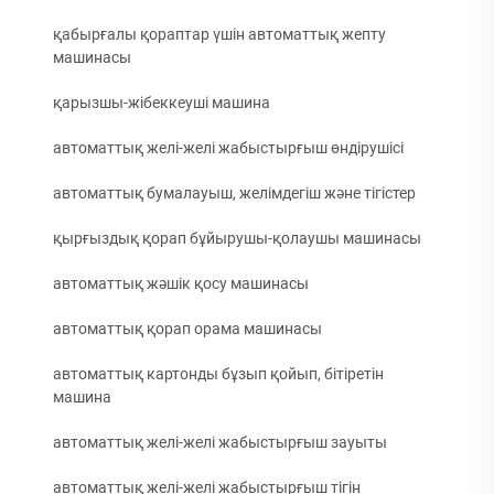
қабырғалы қораптар үшін автоматтық жепту
машинасы
қарызшы-жібеккеуші машина
автоматтық желі-желі жабыстырғыш өндірушісі
автоматтық бумалауыш, желімдегіш және тігістер
қырғыздық қорап бұйырушы-қолаушы машинасы
автоматтық жәшік қосу машинасы
автоматтық қорап орама машинасы
автоматтық картонды бұзып қойып, бітіретін
машина
автоматтық желі-желі жабыстырғыш зауыты
автоматтық желі-желі жабыстырғыш тігін