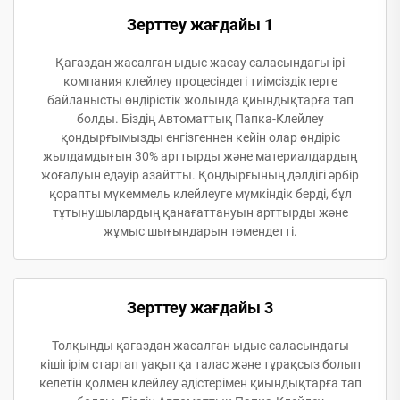
Зерттеу жағдайы 1
Қағаздан жасалған ыдыс жасау саласындағы ірі
компания клейлеу процесіндегі тиімсіздіктерге
байланысты өндірістік жолында қиындықтарға тап
болды. Біздің Автоматтық Папка-Клейлеу
қондырғымызды енгізгеннен кейін олар өндіріс
жылдамдығын 30% арттырды және материалдардың
жоғалуын едәуір азайтты. Қондырғының дәлдігі әрбір
қорапты мүкеммель клейлеуге мүмкіндік берді, бұл
тұтынушылардың қанағаттануын арттырды және
жұмыс шығындарын төмендетті.
Зерттеу жағдайы 3
Толқынды қағаздан жасалған ыдыс саласындағы
кішігірім стартап уақытқа талас және тұрақсыз болып
келетін қолмен клейлеу әдістерімен қиындықтарға тап