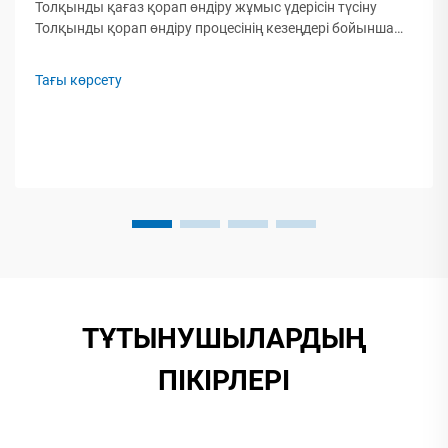
Толқынды қағаз қорап өндіру жұмыс үдерісін түсіну
Толқынды қорап өндіру процесінің кезеңдері бойынша
шолу Қазіргі заманғы толқынды қағаз қорап өндіру
желісі бес маңызды ... арқылы шикі қағаз рулондарын
Тағы көрсету
қорғауыш орамаға айналдырады
ТҰТЫНУШЫЛАРДЫҢ
ПІКІРЛЕРІ