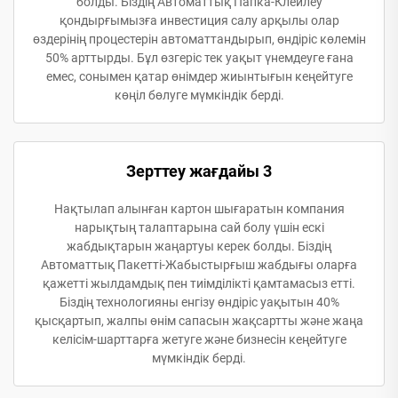
болды. Біздің Автоматтық Папка-Клейлеу
қондырғымызға инвестиция салу арқылы олар
өздерінің процестерін автоматтандырып, өндіріс көлемін
50% арттырды. Бұл өзгеріс тек уақыт үнемдеуге ғана
емес, сонымен қатар өнімдер жиынтығын кеңейтуге
көңіл бөлуге мүмкіндік берді.
Зерттеу жағдайы 3
Нақтылап алынған картон шығаратын компания
нарықтың талаптарына сай болу үшін ескі
жабдықтарын жаңартуы керек болды. Біздің
Автоматтық Пакетті-Жабыстырғыш жабдығы оларға
қажетті жылдамдық пен тиімділікті қамтамасыз етті.
Біздің технологияны енгізу өндіріс уақытын 40%
қысқартып, жалпы өнім сапасын жақсартты және жаңа
келісім-шарттарға жетуге және бизнесін кеңейтуге
мүмкіндік берді.