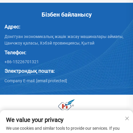
Бізбен байланысу
Адрес:
Донггуан экономикалық жәшік жасау машиналары аймағы,
Цанчжоу қаласы, Хэбэй провинциясы, Қытай
Телефон:
+86-15226701321
Электрондық пошта:
Company E-mail:
[email protected]
We value your privacy
© 2025 Донггуан Хуая қаңылтыр машиналары
компаниясының барлық құқтары сақталған. -
Жекелік
We use cookies and similar tools to provide our services. If you