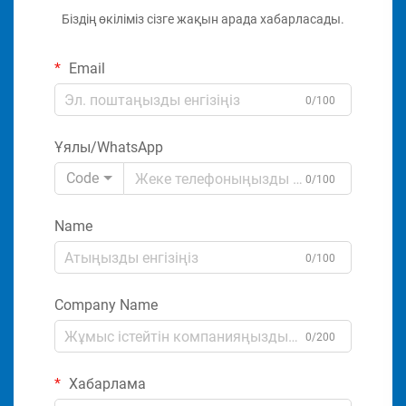
Біздің өкіліміз сізге жақын арада хабарласады.
Email
0/100
Ұялы/WhatsApp
Code
0/100
Name
0/100
Company Name
0/200
Хабарлама