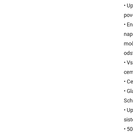
• U
pov
• E
nap
moč
ods
• Vs
cem
• C
• G
Schn
• U
sis
• 5