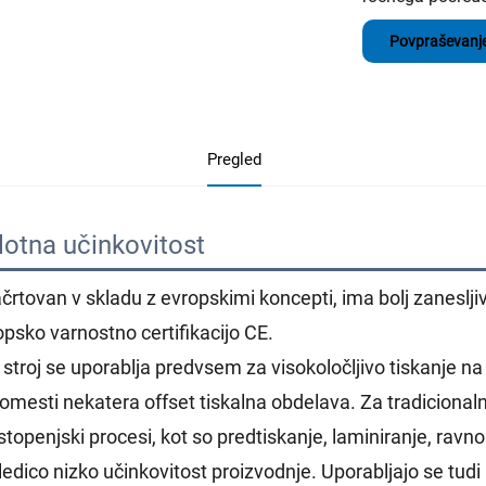
Povpraševanj
Pregled
lotna učinkovitost 
črtovan v skladu z evropskimi koncepti, ima bolj zanesljiv
opsko varnostno certifikacijo CE.
a stroj se uporablja predvsem za visokoločljivo tiskanje n
omesti nekatera offset tiskalna obdelava. Za tradicionalne
topenjski procesi, kot so predtiskanje, laminiranje, ravno
edico nizko učinkovitost proizvodnje. Uporabljajo se tudi i