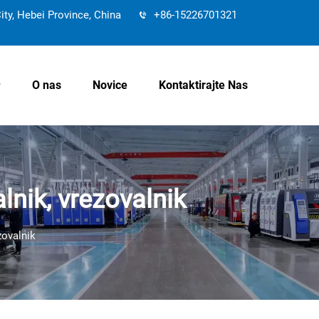
y, Hebei Province, China
+86-15226701321
O nas
Novice
Kontaktirajte Nas
alnik, vrezovalnik
zovalnik