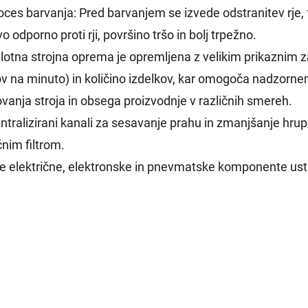
oces barvanja: Pred barvanjem se izvede odstranitev rje, f
o odporno proti rji, površino tršo in bolj trpežno.
lotna strojna oprema je opremljena z velikim prikaznim zas
tov na minuto) in količino izdelkov, kar omogoča nadzorn
ovanja stroja in obsega proizvodnje v različnih smereh.
entralizirani kanali za sesavanje prahu in zmanjšanje hrup
čnim filtrom.
se električne, elektronske in pnevmatske komponente us