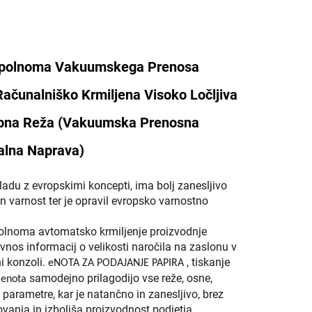
opolnoma Vakuumskega Prenosa
čunalniško Krmiljena Visoko Ločljiva
ebna Reža (Vakuumska Prenosna
alna Naprava)
adu z evropskimi koncepti, ima bolj zanesljivo
n varnost ter je opravil evropsko varnostno
olnoma avtomatsko krmiljenje proizvodnje
nos informacij o velikosti naročila na zaslonu v
i konzoli.
, tiskanje
eNOTA ZA PODAJANJE PAPIRA
e
samodejno prilagodijo vse reže, osne,
enota
parametre, kar je natančno in zanesljivo, brez
vanja in izboljša proizvodnost podjetja.