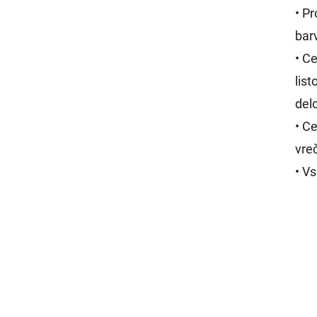
• Pr
barv
• Ce
lis
del
• C
vre
• V