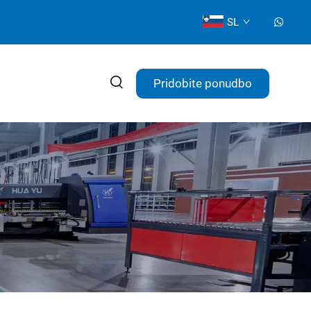
SL
Pridobite ponudbo