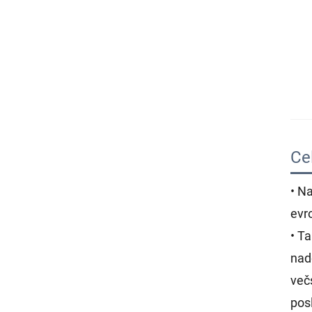
Ce
• Na
evr
• T
nad
večs
posl