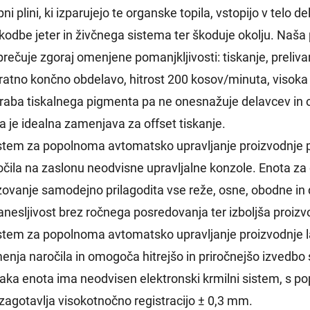
ni plini, ki izparujejo te organske topila, vstopijo v telo 
odbe jeter in živčnega sistema ter škoduje okolju. Naša po
rečuje zgoraj omenjene pomanjkljivosti: tiskanje, prelivan
ratno končno obdelavo, hitrost 200 kosov/minuta, visoka 
raba tiskalnega pigmenta pa ne onesnažuje delavcev in oko
la je idealna zamenjava za offset tiskanje.
istem za popolnoma avtomatsko upravljanje proizvodnje p
očila na zaslonu neodvisne upravljalne konzole. Enota za d
zovanje samodejno prilagodita vse reže, osne, obodne in
zanesljivost brez ročnega posredovanja ter izboljša proizv
istem za popolnoma avtomatsko upravljanje proizvodnje l
enja naročila in omogoča hitrejšo in priročnejšo izvedbo
saka enota ima neodvisen elektronski krmilni sistem, s
 zagotavlja visokotnočno registracijo ± 0,3 mm.