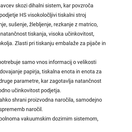
delavcev skozi dihalni sistem, kar povzroča
djetje HS visokoločljivi tiskalni stroj
je, sušenje, žlebljenje, rezkanje z matrico,
natančnost tiskanja, visoka učinkovitost,
lja. Zlasti pri tiskanju embalaže za pijače in
otrebuje samo vnos informacij o velikosti
ovajanje papirja, tiskalna enota in enota za
 druge parametre, kar zagotavlja natančnost
odno učinkovitost podjetja.
ahko shrani proizvodna naročila, samodejno
 sprememb naročil.
 popolnoma vakuumskim dozirnim sistemom,