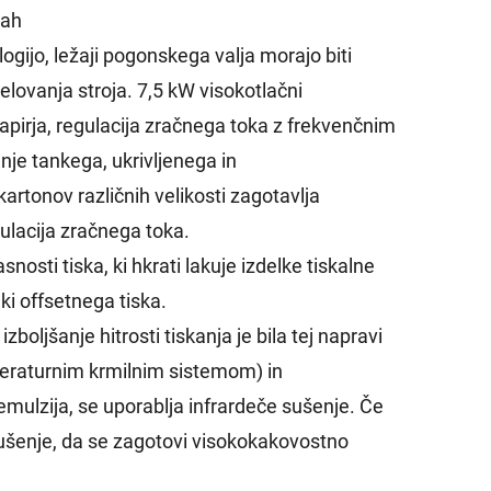
čah
gijo, ležaji pogonskega valja morajo biti
lovanja stroja. 7,5 kW visokotlačni
papirja, regulacija zračnega toka z frekvenčnim
nje tankega, ukrivljenega in
artonov različnih velikosti zagotavlja
ulacija zračnega toka.
nosti tiska, ki hkrati lakuje izdelke tiskalne
nki offsetnega tiska.
izboljšanje hitrosti tiskanja je bila tej napravi
eraturnim krmilnim sistemom) in
 emulzija, se uporablja infrardeče sušenje. Če
 sušenje, da se zagotovi visokokakovostno