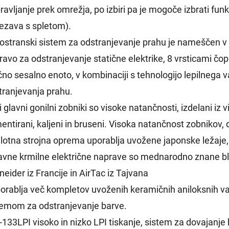
pravljanje prek omrežja, po izbiri pa je mogoče izbrati fu
ezava s spletom).
nostranski sistem za odstranjevanje prahu je nameščen v 
ravo za odstranjevanje statične elektrike, 8 vrsticami čo
no sesalno enoto, v kombinaciji s tehnologijo lepilnega v
tranjevanja prahu.
i glavni gonilni zobniki so visoke natančnosti, izdelani iz
entirani, kaljeni in bruseni. Visoka natančnost zobnikov, 
elotna strojna oprema uporablja uvožene japonske ležaje
lavne krmilne električne naprave so mednarodno znane b
eider iz Francije in AirTac iz Tajvana
porablja več kompletov uvoženih keramičnih aniloksnih val
temom za odstranjevanje barve.
0-133LPI visoko in nizko LPI tiskanje, sistem za dovajan