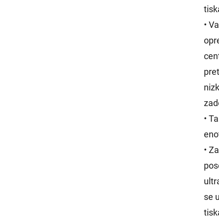
tisk
• V
opr
cen
pre
niz
zad
• Ta
enot
• Za
pos
ultr
se 
tis