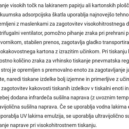
anje visokih točk na lakiranem papirju ali kartonskih ploš
akuumska adsorpcijska škatla uporablja najnovejšo tehnolo
emljeni z maslenkami za zagotovitev visokohitrostnega de
trifugalni ventilator, pomožno pihanje zraka pri prehrani 
tvornikom, stabilen prenos, zagotavlja gladko transportira
kokakovostnega kartona z izrazitim učinkom. Pri tiskanju k
ostno količino zraka za vrhinsko tiskanje pnevmatska reg
 stroj je opremljen s premovalno enoto za zagotavljanje jas
e, naredi tiskane izdelke bolj izjemne in primerljive z uči
 zagotovitev kakovosti tiskanih izdelkov v tiskalni enoti in 
ebej dodana infrardeča sušilna naprava (z uvoznim temp
avijolična sušilna naprava. Če se uporablja vodna lakirna
uporablja UV lakirna emulzija, se uporablja ultravijolično
kanje naprave pri visokohitrostnem tiskanju.