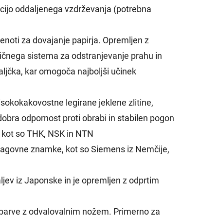
nkcijo oddaljenega vzdrževanja (potrebna
enoti za dovajanje papirja. Opremljen z
pičnega sistema za odstranjevanje prahu in
aljčka, kar omogoča najboljši učinek
 visokokakovostne legirane jeklene zlitine,
dobra odpornost proti obrabi in stabilen pogon
, kot so THK, NSK in NTN
lagovne znamke, kot so Siemens iz Nemčije,
jev iz Japonske in je opremljen z odprtim
je barve z odvalovalnim nožem. Primerno za