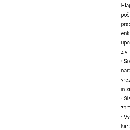
Hlap
pošk
prep
enk
upo
živi
• S
nar
vre
in 
• S
zam
• V
kar