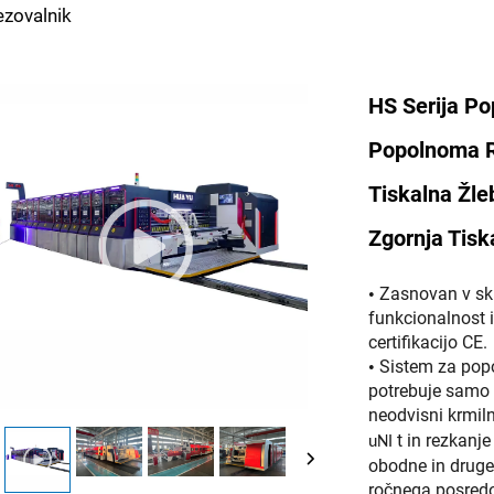
rezovalnik
HS Serija P
Popolnoma Ra
Tiskalna Žl
Zgornja Tisk
Zasnovan v skl
•
funkcionalnost i
certifikacijo CE.
Sistem za pop
•
potrebuje samo v
neodvisni krmiln
t in rezkanj
uNI
obodne in druge 
ročnega posredo