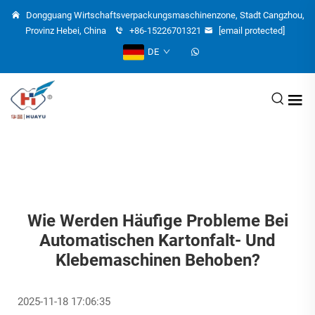
Dongguang Wirtschaftsverpackungsmaschinenzone, Stadt Cangzhou,
Provinz Hebei, China
+86-15226701321
[email protected]
DE
Wie Werden Häufige Probleme Bei
Automatischen Kartonfalt- Und
Klebemaschinen Behoben?
2025-11-18 17:06:35