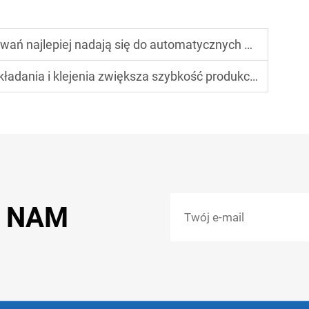
nadają się do automatycznych maszyn składających i klejących?
dania i klejenia zwiększa szybkość produkcji?
Ć NAM