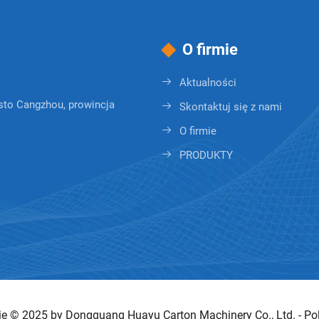
O firmie
Aktualności
to Cangzhou, prowincja
Skontaktuj się z nami
O firmie
PRODUKTY
ie © 2025 by Dongguang Huayu Carton Machinery Co., Ltd. -
Po