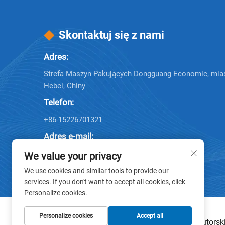
Skontaktuj się z nami
Adres:
Strefa Maszyn Pakujących Dongguang Economic, mias
Hebei, Chiny
Telefon:
+86-15226701321
Adres e-mail:
Company E-mail:
[email protected]
We value your privacy
We use cookies and similar tools to provide our
services. If you don't want to accept all cookies, click
Personalize cookies.
Personalize cookies
Accept all
Prawa autorsk