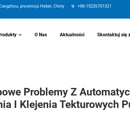
angzhou, prowincja Hebei, Chiny
+86-15226701321
Produkty
O Nas
Aktualności
Skontaktuj się 
powe Problemy Z Automaty
ia I Klejenia Tekturowych 