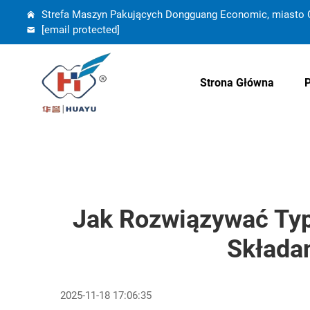
Strefa Maszyn Pakujących Dongguang Economic, miasto C
[email protected]
Strona Główna
Jak Rozwiązywać Ty
Składan
2025-11-18 17:06:35