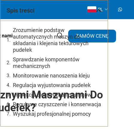
Spis treści
PL
Zrozumienie podstaw
ZAMÓW CENĘ
z nami
automatycznych maszyn do
składania i klejenia tekturowych
pudełek
Sprawdzanie komponentów
mechanicznych
Monitorowanie nanoszenia kleju
Regulacja wyjustowania pudełek
cznymi Maszynami Do
Inspekcja elektryczna i czujników
Regularne czyszczenie i konserwacja
Pudełek?
Wyszukaj profesjonalnej pomocy