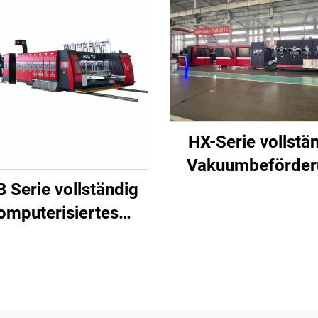
HX-Serie vollstä
Vakuumbeförder
vollautomatisc
 Serie vollständig
Unterdruckdruc
omputerisiertes
Oberbogenfalten, 
emaschine
geschwindigkeitsdruckklebemaschine
und automatisc
t automatischer
Bündeln mit Masc
Bündelung
(Vakuumbeförde