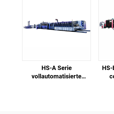
HS-A Serie
HS-B
vollautomatisierte
c
Hochgeschwindigkeitsdruckkleb
Hoch
mit automatischer
mi
Bündelung