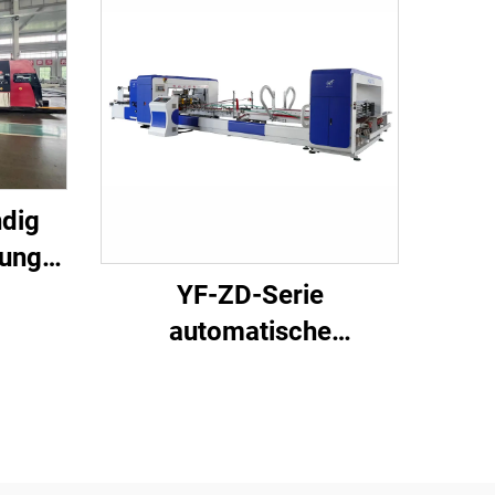
ndig
ung
her
YF-ZD-Serie
k,
automatische
Kleben
Klebeheftung mit
hes
automatischer
hine
Bündelmaschine
rung