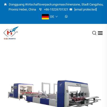
Dongguang Wirtschaftsverpackungsmaschinenzone, Stadt Cangzhou,
Provinz Hebei, China
+86-15226701321
[email protected]
DE