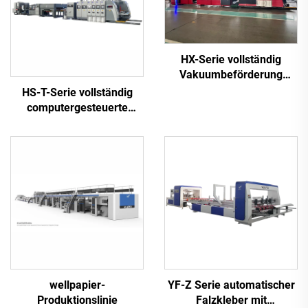
HX-Serie vollständig
Vakuumbeförderung
vollautomatischer
HS-T-Serie vollständig
Unterdruckdruck,
computergesteuerte
Oberbogenfalten, Kleben
Hochgeschwindigkeitsdruck-
und automatisches
und Klebemaschine mit
Bündeln mit Maschine
automatischer Bündelung
(Vakuumbeförderung
(für kleine Boxen)
Unterdruckdruck)
wellpapier-
YF-Z Serie automatischer
Produktionslinie
Falzkleber mit