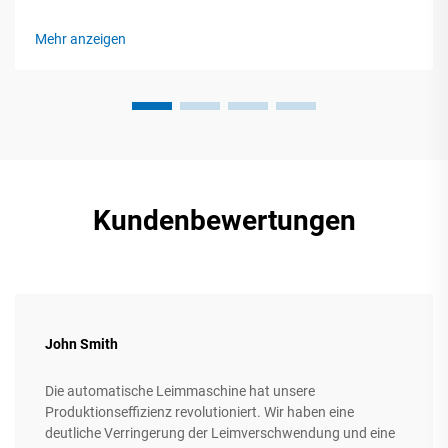
Schneid-, Falt- und Klebemaschinen in der modernen
Produktion Das Fundament einer effizienten
Mehr anzeigen
Kartonverpackungsherstellung bilden automatisierte
Schneid-, Falt- und Verklebeausrüstungen...
Kundenbewertungen
John Smith
Die automatische Leimmaschine hat unsere
Produktionseffizienz revolutioniert. Wir haben eine
deutliche Verringerung der Leimverschwendung und eine