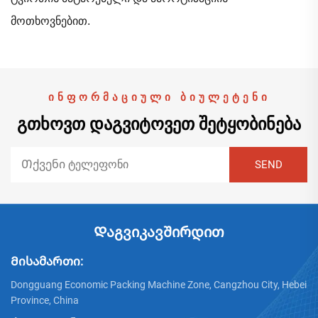
მოთხოვნებით.
ᲘᲜᲤᲝᲠᲛᲐᲪᲘᲣᲚᲘ ᲑᲘᲣᲚᲔᲢᲔᲜᲘ
ᲒᲗᲮᲝᲕᲗ ᲓᲐᲒᲕᲘᲢᲝᲕᲔᲗ ᲨᲔᲢᲧᲝᲑᲘᲜᲔᲑᲐ
Დაგვიკავშირდით
Მისამართი:
Dongguang Economic Packing Machine Zone, Cangzhou City, Hebei
Province, China