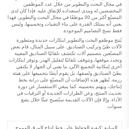
في مجال البحث والتطوير من خلال عدد الموظفين
المخصصين له ومدى استعداده للإنفاق عليه. فإذا كان لدى
المصنّع أكثر من 30 موظفًا في مجال البحث والتطوير، فهذا
يعني أنه يمتلك القدرة على بناء التقنيات وتحسينها، وليس
فقط نسخ التصاميم الموجودة.
يُنتج موظفو البحث والتطوير ابتكارات جديدة ومتطورة
لآلات طيّ وتركيب الصناديق. على سبيل المثال، قام بعض
المصنّعين بتصميم آلات تكتشف تلقائيًا الصناديق المعيبة
وتحدد موقعها، وتتوقف تلقائيًا لتقليل الهدر. وتوفر ابتكارات
أخرى إمكانية التجميع الآلي، ما يعني أن الجهاز لا يكتفي
بطيّ الصناديق ولصقها، بل يقوم أيضًا بتجميعها على هيئة
رزمة. تُظهر هذه الإضافات أن المصنّع على دراية بخط
إنتاجك، ويهتم بتحسينه. كما ينبغي الاستفسار عن دورة
تحديث المنتج، وعن الطرازات الجديدة أو الترقيات في
الأداء. وإلا فإن الآلات القديمة ستُصبح عبئًا خلال بضع
سنوات.
السابق:
كيفية الحفاظ على خط إنتاج الورق المموج بشكل صحيح؟