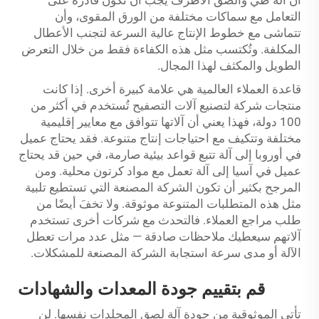
أن آلة طيّ والصق الأظرف يجب أن تكون قادرة على
التعامل مع سماكات مختلفة من الورق المقوى، وأن
تتماشى مع خطوط الإنتاج عالية السرعة لتجنب الأعطال
المكلفة. وتُكتسب مثل هذه الكفاءة فقط من خلال التعرض
الطويل والمكثف لهذا المجال.
قاعدة العملاء العالمية هي علامة كبيرة أخرى. إذا كانت
منتجات شركة لتصنيع آلات التصفيح تُستخدم في أكثر من
100 دولة، فهذا يعني أن آلاتها تتوافق مع معايير إقليمية
مختلفة وتتكيف مع احتياجات إنتاج متنوعة. فقد يحتاج عميل
في أوروبا إلى آلة تتبع قواعد بيئية صارمة، في حين قد يحتاج
عميل في آسيا إلى آلة تعمل مع مواد كرتون محلية. ومن
المرجح بكثير أن تكون الشركة المصنعة التي تستطيع تلبية
مثل هذه المتطلبات المتنوعة موثوقة. ولا تخفَ أيضًا من
طلب مراجع العملاء. فالتحدث مع شركات أخرى تستخدم
آلاتهم سيعطيك ملاحظات صادقة — مثل عدد مرات تعطل
الآلة أو مدى سرعة استجابة الشركة المصنعة للمشكلات.
قم بتقييم جودة المعدات والشهادات
تأتي الموثوقية من جودة آلة لصق المجلدات نفسها. لن