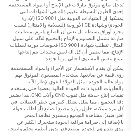
يُدخِل صانع موثوق تنازلات في الإنتاج أو المواد المستخدمة.
إحدى الطرق البسيطة لتقييم ذلك هي الشهادات التي
يمتلكها. إن الشهادات الدولية مثل ISO 9001 (لإدارة
الجودة) وشهادة CE الأوروبية (للسلامة والامتثال) ليست
مجرد أوراق بسيطة. بل تعني أن الصانع يلتزم بمتطلبات
صارمة تشمل التصميم والإنتاج والتجميع للآلة. على سبيل
المثال، تتطلب شهادة ISO 9001 فحوصات دورية لعمليات
الإنتاج، مما يضمن أن كل آلة لصق مجلدات يتم إنتاجها
تتمتع بنفس المستوى العالي من الجودة.
يمكن أن يقدم الاستفسار عن الأجزاء والمواد المستخدمة
رؤى قيمة عن صانعيها. يستخدم المصنعون الموثوق بهم
مواد عالية الجودة - مثل الفولاذ القوي لإطار الآلة
والحاويات القوية ذات الجودة العالية. بعضها حتى يستخدم
تقنيات إنتاج حديثة مثل ثقوب CNC وآلات CNC. هذا يضمن
دقة التجميع ، مما يقلل بشكل كبير من خطر العطلات. في
كل مرة ممكنة، حاول زيارة مصنع الصانع (أو اطلب جولة
افتراضية). مشاهدة التجميع ومستوى نظافة المتجر
بالإضافة إلى صرامة مراقبة الجودة ستخبرك الكثير عن
مدى تقديرهم للجودة. مصنع قذر بدون أنظمة تحكم واضحة