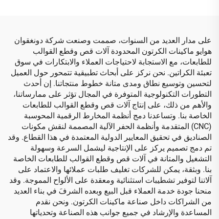
على مدار العديد من السنوات، صممت وصنعت شركة دونغقوان
هوايو ماكينات الكرتون المحدودة آلات قص وقطع القوالب
للطابعات، مع الاستجابة لاحتياجات العملاء والابتكارات في سوق
تعبئة الكراتين. نحن نركز على أبحاث تطبيقية تتمحور حول العميل
لتحسين وتوسيع نطاق ومدى متانة خطوط منتجاتنا. إن أحدث
التطورات التكنولوجية المتوفرة في المجال تؤثر على ممارساتنا،
والأهم من ذلك، على إنتاج آلات قص وقطع القوالب للطابعات
الخاصة بنا. وتساعدنا دمج أنظمة المخارط الرقمية المحوسبة
(CNC) المتقدمة وأنظمة الحفر الآلية المصممة لنقش مكونات
الصناديق في تحقيق المعايير الدولية المعتمدة في هذا القطاع. وقد
تم دمج تصميم يركز على الإنتاجية ليشمل السرعة وسهولة
التشغيل والمتانة في آلات قص وقطع القوالب للطابعات الخاصة
بنا. وبثقة، يمكن للشركات تغليف طلبات عملائها والاعتماد على
آلاتنا لتوفير تشطيبات استثنائية ومعقدة على الألواح المموجة. وقد
منحنا جودة خدمة العملاء قبل البيع وبعده الشرفَ في بناء العديد
من الشراكات داخل صناعة ماكينات الكرتون. ونحن نقدم
المساعدة والإرشاد في جميع جوانب هذه الصناعة وتحدياتها