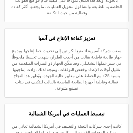
بالجودة. ويُعد هذا المثال نموذجًا على كيفية قيام قواطع القوالب
الخاصة بنا للطابعة والشاقول بتحويل العمليات، ما يجعلها أكثر كفاءة
وفعالية من حيث التكلفة.
تعزيز كفاءة الإنتاج في آسيا
سعت شركة آسيوية لتصنيع الكراتين إلى تحديث خط إنتاجها. وبدمج
جهاز طابعة قاطعة بقالب من أحدث الطراز، شهدت تحسينًا ملحوظًا
في سير عملها التشغيلي. وقد مكّن الجهاز ذو الميزات المتقدمة من
تقليل أوقات الإعداد وخفض التوقفات. ونتيجة لذلك، زادت إنتاجيتها
بنسبة 25٪ مع الحفاظ على معايير عالية الجودة. ويُظهر هذا النجاح
فعالية وقابلية أجهزة الطابعة القاطعة بالقالب للتكيف في بيئات
تصنيع متنوعة.
تبسيط العمليات في أمريكا الشمالية
كانت إحدى شركات التعبئة والتغليف في أمريكا الشمالية تعاني من
مشكلة المعدات القديمة التي كانت تعيق قدراتها الإنتاجية. وبعد