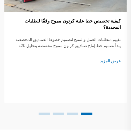
كيفية تخصيص خط علبة كرتون مموج وفقًا للطلبات
المحددة؟
تقييم متطلبات العمل والمنتج لتصميم خطوط الصناديق المخصصة
يبدأ تصميم خط إنتاج صناديق كرتون مموج مخصصة بتحليل ثلاثة
عوامل حاسمة: احتياجات حماية المنتج، وقيود سلسلة التوريد،
وأهداف التميّز في العلامة التجارية. عام 2023 شركة با...
عرض المزيد