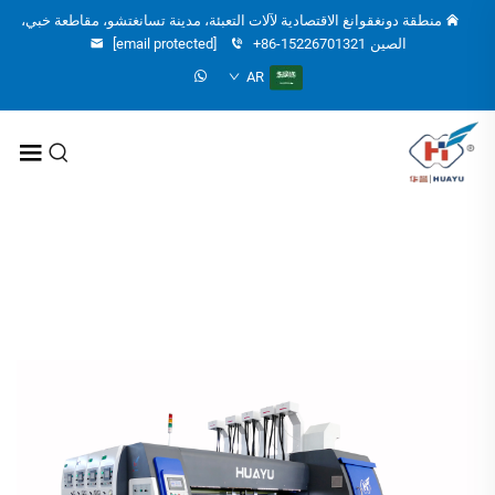
منطقة دونغقوانغ الاقتصادية لآلات التعبئة، مدينة تسانغتشو، مقاطعة خبي،
الصين
+86-15226701321
[email protected]
AR