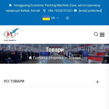
Dongguang Economic Packing Machine Zone, місто Цанчжоу,
провінція Хебей, Китай
+86-15226701321
[email protected]
UK
Товари
Головна сторінка
>
Товари
УСІ ТОВАРИ