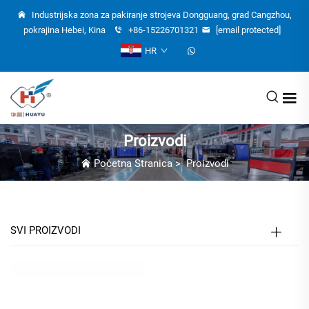
Industrijska zona za pakiranje strojeva Dongguang, grad Cangzhou,
pokrajina Hebei, Kina
+86-15226701321
[email protected]
HR
Proizvodi
Početna Stranica
>
Proizvodi
SVI PROIZVODI