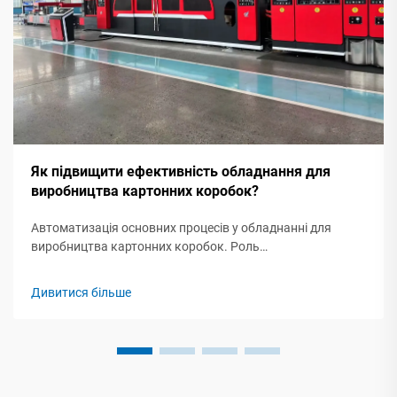
Як підвищити ефективність обладнання для
виробництва картонних коробок?
Автоматизація основних процесів у обладнанні для
виробництва картонних коробок. Роль
автоматизованих машин для різання, згинання та
склеювання в сучасному виробництві. Основу
Дивитися більше
ефективного виробництва картонних коробок становить
автоматизоване обладнання для різання, згинання та
склеювання...