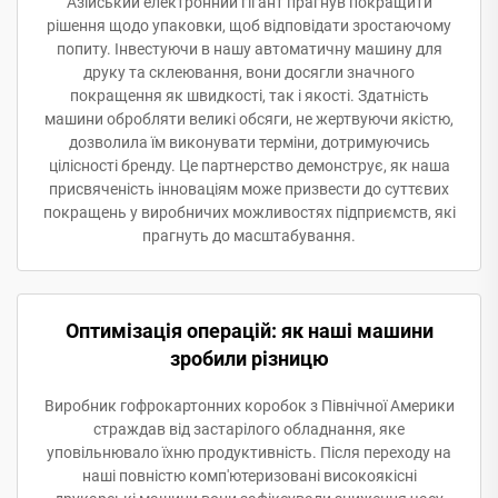
Азійський електронний гігант прагнув покращити
рішення щодо упаковки, щоб відповідати зростаючому
попиту. Інвестуючи в нашу автоматичну машину для
друку та склеювання, вони досягли значного
покращення як швидкості, так і якості. Здатність
машини обробляти великі обсяги, не жертвуючи якістю,
дозволила їм виконувати терміни, дотримуючись
цілісності бренду. Це партнерство демонструє, як наша
присвяченість інноваціям може призвести до суттєвих
покращень у виробничих можливостях підприємств, які
прагнуть до масштабування.
Оптимізація операцій: як наші машини
зробили різницю
Виробник гофрокартонних коробок з Північної Америки
страждав від застарілого обладнання, яке
уповільнювало їхню продуктивність. Після переходу на
наші повністю комп'ютеризовані високоякісні