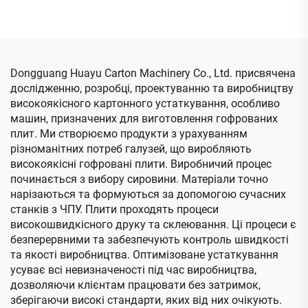
складання, склеювання
та автоматична
упаковка (вакуумна
передача, друкування
вниз)
Dongguang Huayu Carton Machinery Co., Ltd. присвячена
дослідженню, розробці, проектуванню та виробництву
високоякісного картонного устаткування, особливо
машин, призначених для виготовлення гофрованих
плит. Ми створюємо продукти з урахуванням
різноманітних потреб галузей, що виробляють
високоякісні гофровані плити. Виробничий процес
починається з вибору сировини. Матеріали точно
нарізаються та формуються за допомогою сучасних
станків з ЧПУ. Плити проходять процеси
високошвидкісного друку та склеювання. Ці процеси є
безперервними та забезпечують контроль швидкості
та якості виробництва. Оптимізоване устаткування
усуває всі невизначеності під час виробництва,
дозволяючи клієнтам працювати без затримок,
зберігаючи високі стандарти, яких від них очікують.