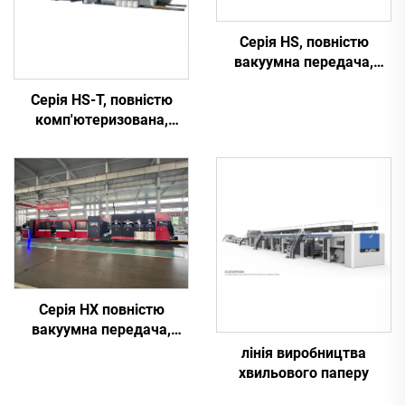
Серія HS, повністю
вакуумна передача,
повністю
Серія HS-T, повністю
комп'ютеризована,
комп'ютеризована,
високошвидкісна
високошвидкісна
друкарська
друкарська машина для
фрезерувальна машина
склеювання з
для вирізування
автоматичним
(вакуумна передача з
пакуванням (для малих
верхнім друкуванням)
коробок)
Серія HX повністю
вакуумна передача,
повністю
лінія виробництва
комп'ютеризована,
хвильового паперу
друкування вниз, верхнє