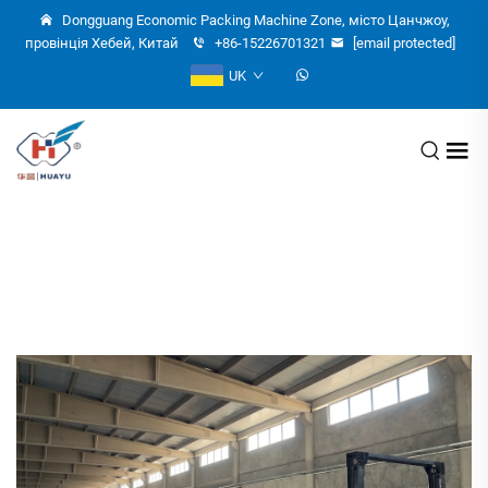
Dongguang Economic Packing Machine Zone, місто Цанчжоу,
провінція Хебей, Китай
+86-15226701321
[email protected]
UK