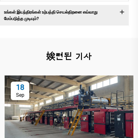
உங்கள் இயந்திரங்கள் உற்பத்தி செயல்திறனை எவ்வாறு
மேம்படுத்த முடியும்?
娭련된 기사
18
Sep