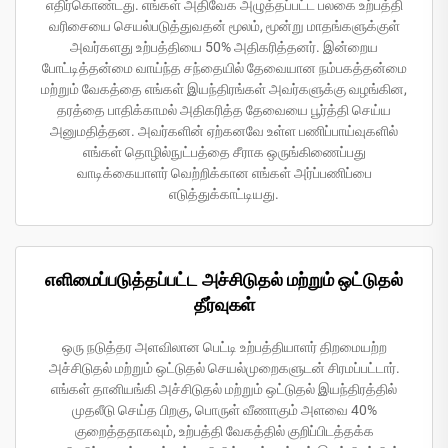
எதிர்கொண்டது. எங்கள் அதிவேக அழுத்தப்பட்ட பலகை உற்பத்தி
வரிசையை செயல்படுத்துவதன் மூலம், மூன்று மாதங்களுக்குள்
அவர்களது உற்பத்தியை 50% அதிகரித்தனர். இன்றைய
போட்டித்தன்மை வாய்ந்த சந்தையில் தேவையான நம்பகத்தன்மை
மற்றும் வேகத்தை எங்கள் இயந்திரங்கள் அவர்களுக்கு வழங்கின,
தரத்தை பாதிக்காமல் அதிகரித்த தேவையை பூர்த்தி செய்ய
அனுமதித்தன. அவர்களின் ஏற்கனவே உள்ள பணிப்பாய்வுகளில்
எங்கள் தொழில்நுட்பத்தை சீராக ஒருங்கிணைப்பது
வாடிக்கையாளர் வெற்றிக்கான எங்கள் அர்ப்பணிப்பை
எடுத்துக்காட்டியது.
எளிமைப்படுத்தப்பட்ட அச்சிடுதல் மற்றும் ஒட்டுதல்
தீர்வுகள்
ஒரு நடுத்தர அளவிலான பெட்டி உற்பத்தியாளர் திறமையற்ற
அச்சிடுதல் மற்றும் ஒட்டுதல் செயல்முறைகளுடன் சிரமப்பட்டார்.
எங்கள் தானியங்கி அச்சிடுதல் மற்றும் ஒட்டுதல் இயந்திரத்தில்
முதலீடு செய்த பிறகு, பொருள் வீணாகும் அளவை 40%
குறைத்ததாகவும், உற்பத்தி வேகத்தில் குறிப்பிடத்தக்க