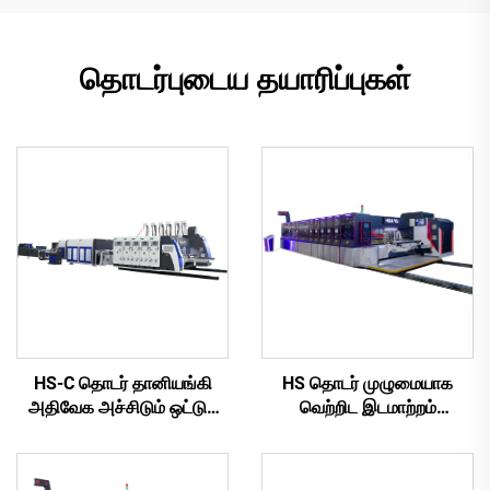
தொடர்புடைய தயாரிப்புகள்
HS-C தொடர் தானியங்கி
HS தொடர் முழுமையாக
அதிவேக அச்சிடும் ஒட்டும்
வெற்றிட இடமாற்றம்
தானியங்கி கட்டு இயந்திரம்
செய்யப்பட்ட முழுமையாக
கணினிமயமாக்கப்பட்ட
அதிவேக அச்சிடும்