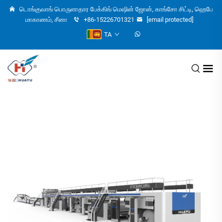
டொங்குவாங் பொருளாதார பேக்கிங் மெஷின் ஜோன், காங்சோ சிட்டி, ஹெபே
மாகாணம், சீனா
+86-15226701321
[email protected]
TA