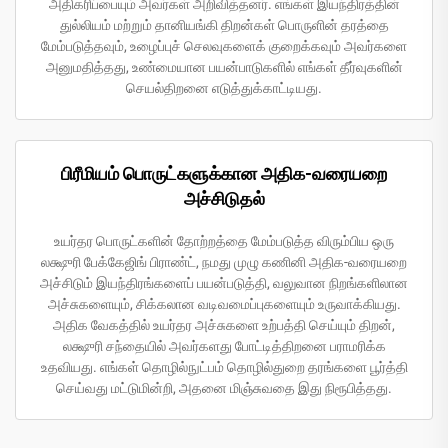
அதிகரிப்பையும் அவர்கள் அறிவித்தனர். எங்கள் இயந்திரத்தின்
துல்லியம் மற்றும் தானியங்கி திறன்கள் பொருளின் தரத்தை
மேம்படுத்தவும், உழைப்புச் செலவுகளைக் குறைக்கவும் அவர்களை
அனுமதித்தது, உண்மையான பயன்பாடுகளில் எங்கள் தீர்வுகளின்
செயல்திறனை எடுத்துக்காட்டியது.
பிரீமியம் பொருட்களுக்கான அதிக-வரையறை
அச்சிடுதல்
உயர்தர பொருட்களின் தோற்றத்தை மேம்படுத்த விரும்பிய ஒரு
லக்ஷுரி பேக்கேஜிங் பிராண்ட், நமது முழு கணினி அதிக-வரையறை
அச்சிடும் இயந்திரங்களைப் பயன்படுத்தி, வலுவான நிறங்களிலான
அச்சுகளையும், சிக்கலான வடிவமைப்புகளையும் உருவாக்கியது.
அதிக வேகத்தில் உயர்தர அச்சுகளை உற்பத்தி செய்யும் திறன்,
லக்ஷுரி சந்தையில் அவர்களது போட்டித்திறனை பராமரிக்க
உதவியது. எங்கள் தொழில்நுட்பம் தொழில்துறை தரங்களை பூர்த்தி
செய்வது மட்டுமின்றி, அதனை மிஞ்சுவதை இது நிரூபித்தது.