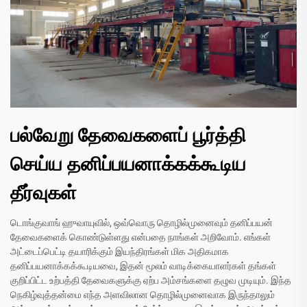
பல்வேறு தேவைகளைப் பூர்த்தி
செய்ய தனிப்பயனாக்கக்கூடிய
தீர்வுகள்
டொங்குவாங் ஹுவாயுவில், ஒவ்வொரு தொழில்முனைவும் தனிப்பயன்
தேவைகளைக் கொண்டுள்ளது என்பதை நாங்கள் அறிவோம். எங்கள்
அட்டைப்பெட்டி தயாரிக்கும் இயந்திரங்கள் மிக அதிகமாக
தனிப்பயனாக்கக்கூடியவை, இதன் மூலம் வாடிக்கையாளர்கள் தங்கள்
குறிப்பிட்ட உற்பத்தி தேவைகளுக்கு ஏற்ப அம்சங்களை தழுவ முடியும். இந்த
நெகிழ்வுத்தன்மை எந்த அளவிலான தொழில்முனைவாக இருந்தாலும்