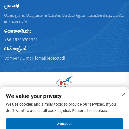
முகவரி:
டொங்குவாங் பொருளாதார பேக்கிங் மெஷின் ஜோன், காங்சோ சிட்டி, ஹெபே
மாகாணம், சீனா
தொலைபேசி:
+86-15226701321
மின்னஞ்சல்:
Company E-mail:
[email protected]
We value your privacy
டொங்குவாங் ஹுவாயு கார்ட்டன் மெஷினரி கோ., லிமிடெட் இன் ©
2025 அனைத்து உரிமைகளும் பாதுகாக்கப்பட்டவை -
தனிமை
We use cookies and similar tools to provide our services. If you
கொள்கை
don't want to accept all cookies, click Personalize cookies.
Accept all