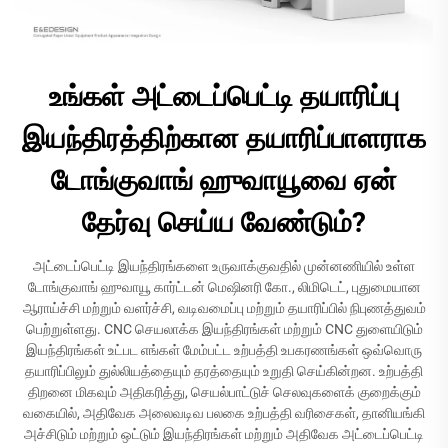
உங்கள் அட்டைப்பெட்டி தயாரிப்பு
இயந்திரத்திற்கான தயாரிப்பாளராக
டோங்குவாங் ஹுவாயூவை ஏன்
தேர்வு செய்ய வேண்டும்?
அட்டைப்பெட்டி இயந்திரங்களை உருவாக்குவதில் முன்னணியில் உள்ள
டோங்குவாங் ஹுவாயூ கார்ட்டன் மெஷினரி கோ., லிமிடெட், புதுமையான
ஆராய்ச்சி மற்றும் வளர்ச்சி, வடிவமைப்பு மற்றும் தயாரிப்பில் நிபுணத்துவம்
பெற்றுள்ளது. CNC செயலாக்க இயந்திரங்கள் மற்றும் CNC துளையிடும்
இயந்திரங்கள் உட்பட எங்கள் மேம்பட்ட உற்பத்தி உபகரணங்கள் ஒவ்வொரு
தயாரிப்பிலும் துல்லியத்தையும் தரத்தையும் உறுதி செய்கின்றன. உற்பத்தி
திறனை மிகவும் அதிகரித்து, செயல்பாட்டுச் செலவுகளைக் குறைக்கும்
வகையில், அதிவேக அலைவடிவ பலகை உற்பத்தி வரிசைகள், தானியங்கி
அச்சிடும் மற்றும் ஒட்டும் இயந்திரங்கள் மற்றும் அதிவேக அட்டைப்பெட்டி