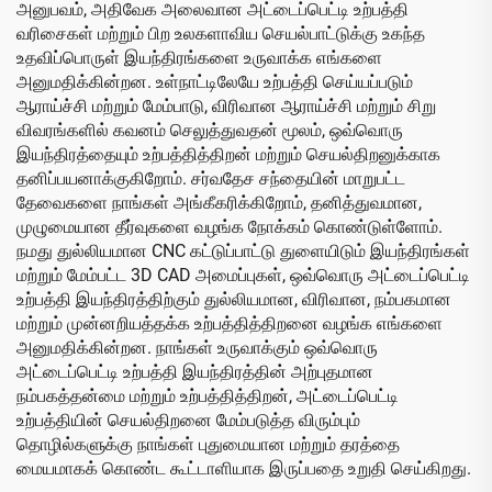
அனுபவம், அதிவேக அலைவான அட்டைப்பெட்டி உற்பத்தி
வரிசைகள் மற்றும் பிற உலகளாவிய செயல்பாட்டுக்கு உகந்த
உதவிப்பொருள் இயந்திரங்களை உருவாக்க எங்களை
அனுமதிக்கின்றன. உள்நாட்டிலேயே உற்பத்தி செய்யப்படும்
ஆராய்ச்சி மற்றும் மேம்பாடு, விரிவான ஆராய்ச்சி மற்றும் சிறு
விவரங்களில் கவனம் செலுத்துவதன் மூலம், ஒவ்வொரு
இயந்திரத்தையும் உற்பத்தித்திறன் மற்றும் செயல்திறனுக்காக
தனிப்பயனாக்குகிறோம். சர்வதேச சந்தையின் மாறுபட்ட
தேவைகளை நாங்கள் அங்கீகரிக்கிறோம், தனித்துவமான,
முழுமையான தீர்வுகளை வழங்க நோக்கம் கொண்டுள்ளோம்.
நமது துல்லியமான CNC கட்டுப்பாட்டு துளையிடும் இயந்திரங்கள்
மற்றும் மேம்பட்ட 3D CAD அமைப்புகள், ஒவ்வொரு அட்டைப்பெட்டி
உற்பத்தி இயந்திரத்திற்கும் துல்லியமான, விரிவான, நம்பகமான
மற்றும் முன்னறியத்தக்க உற்பத்தித்திறனை வழங்க எங்களை
அனுமதிக்கின்றன. நாங்கள் உருவாக்கும் ஒவ்வொரு
அட்டைப்பெட்டி உற்பத்தி இயந்திரத்தின் அற்புதமான
நம்பகத்தன்மை மற்றும் உற்பத்தித்திறன், அட்டைப்பெட்டி
உற்பத்தியின் செயல்திறனை மேம்படுத்த விரும்பும்
தொழில்களுக்கு நாங்கள் புதுமையான மற்றும் தரத்தை
மையமாகக் கொண்ட கூட்டாளியாக இருப்பதை உறுதி செய்கிறது.