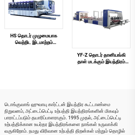
துளையிடும் டை வெட்டும்
இயந்திரம் (வெற்றிட இடமாற்ற
மேல் அச்சிடுதல்)
HS தொடர் முழுமையாக
வெற்றிட இடமாற்றம்
செய்யப்பட்ட முழுமையாக
YF-Z தொடர் தானியங்கி
கணினிமயமாக்கப்பட்ட
தாள் மடக்கும் இயந்திரம்
அதிவேக அச்சிடும்
தானியங்கி கட்டு
துளையிடும் டை வெட்டும்
இயந்திரத்துடன்
இயந்திரம் (வெற்றிட இடமாற்ற
மேல் அச்சிடுதல்)
டொங்குவாங் ஹுவாயு கார்ட்டன் இயந்திர கூட்டாண்மை
நிறுவனம், அட்டைப்பெட்டி உற்பத்தி இயந்திரங்களின் மிகவும்
பாராட்டப்படும் தயாரிப்பாளராகும். 1995 முதல், அட்டைப்பெட்டி
உற்பத்திக்கான உயர்தர இயந்திரங்களை நாங்கள் உருவாக்கி
வருகிறோம். நமது விரிவான உற்பத்தி திறன்கள் மற்றும் தொழில்