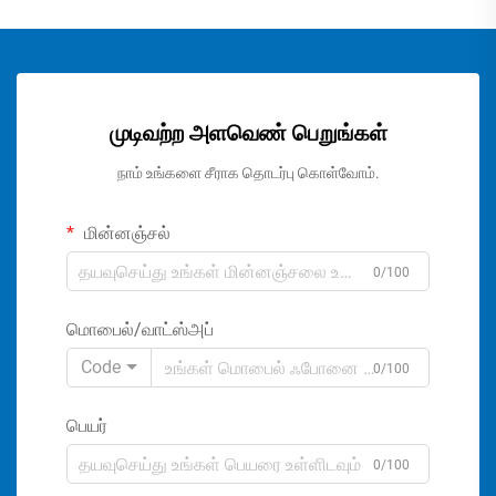
முடிவற்ற அளவெண் பெறுங்கள்
நாம் உங்களை சீராக தொடர்பு கொள்வோம்.
மின்னஞ்சல்
0/100
மொபைல்/வாட்ஸ்அப்
Code
0/100
பெயர்
0/100