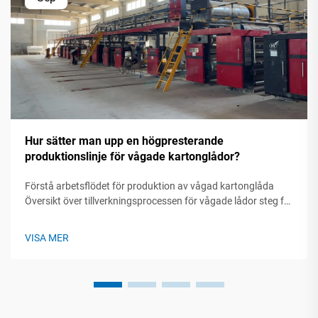
Hur sätter man upp en högpresterande
produktionslinje för vågade kartonglådor?
Förstå arbetsflödet för produktion av vågad kartonglåda
Översikt över tillverkningsprocessen för vågade lådor steg för
steg En modern produktionslinje för vågad kartonglåda
omvandlar rullar med råpapper till skyddande förpackningar
VISA MER
genom fem avgörande ...