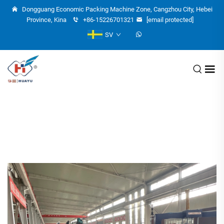
Dongguang Economic Packing Machine Zone, Cangzhou City, Hebei
Province, Kina
+86-15226701321
[email protected]
SV