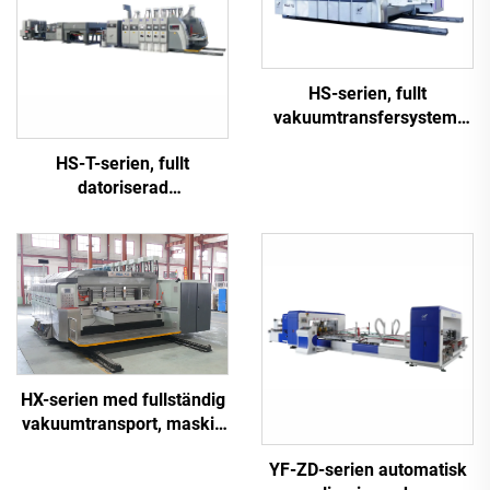
HS-serien, fullt
vakuumtransfersystem,
fullt datoriserad
HS-T-serien, fullt
höghastighetspress med
datoriserad
gravering och
höghastighetstryckning
formskärning
med limning och
(Vakuumtransfer
automatisk inpackning
topptryckning)
(för små lådor)
HX-serien med fullständig
vakuumtransport, maskin
för högupplöst tryckning,
YF-ZD-serien automatisk
uppskärning och stansning