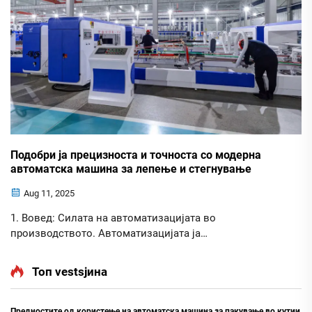
Подобри ја прецизноста и точноста со модерна
автоматска машина за лепење и стегнување
Aug 11, 2025
1. Вовед: Силата на автоматизацијата во
производството. Автоматизацијата ја
трансформираше производствената индустрија,
олеснувајќи ги процесите и максимизирајќи ја
Топ vestsјина
ефикасноста. Во областа на машините за пакување,
користењето на автоматски системи стана сé повеќе
присутно. Автоматската машина за лепење и
Предностите од користење на автоматска машина за пакување во кутии