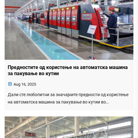
Предностите од користење на автоматска машина
за пакување во кутии
Aug 16, 2025
Дали сте любопитни за значајните предности од користење
на автоматска машина за пакување во кутии во
индустријата на производство и обработка на машини? Во
овој чланок ќе истражиме ги предностите на оваа
иновативна технологија во областа на пакување...