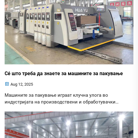
Сé што треба да знаете за машините за пакување
Aug 12, 2025
Машините за пакување играат клучна улога во
индустријата на производствени и обработувачки
машини, особено во областа на пакувањето. Овој
чланок ќе обезбеди комплексна информација за
машините за пакување, нивното значење и
различните типови...