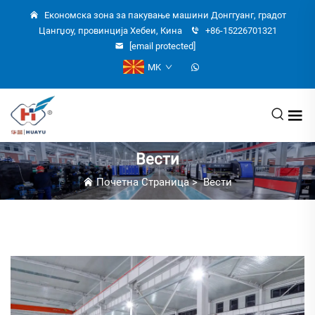
Економска зона за пакување машини Донггуанг, градот
Цангџоу, провинција Хебеи, Кина
+86-15226701321
[email protected]
MK
Вести
Почетна Страница
>
Вести