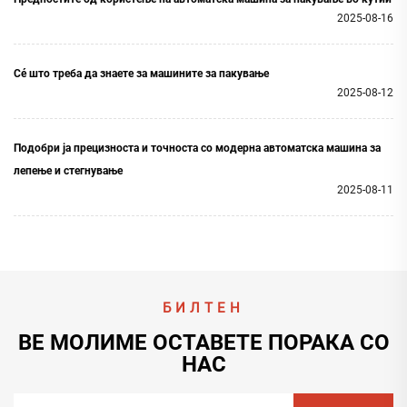
стегнување е одличен пример како технологијата може
2025-08-16
да ја подобри прецизноста и точноста во процесот на
пакување, осигурувајќи безупречен резултат со
Сé што треба да знаете за машините за пакување
минимална човечка интервенција.
2025-08-12
Подобри ја прецизноста и точноста со модерна автоматска машина за
лепење и стегнување
2025-08-11
БИЛТЕН
ВЕ МОЛИМЕ ОСТАВЕТЕ ПОРАКА СО
НАС