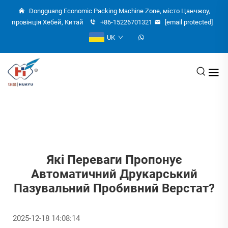
Dongguang Economic Packing Machine Zone, місто Цанчжоу,
провінція Хебей, Китай
+86-15226701321
[email protected]
UK
Які Переваги Пропонує
Автоматичний Друкарський
Пазувальний Пробивний Верстат?
2025-12-18 14:08:14