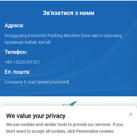
Зв'язатися з нами
Адреса:
Dongguang Economic Packing Machine Zone, місто Цанчжоу,
провінція Хебей, Китай
Телефон:
+86-15226701321
Ел. пошта:
Company E-mail:
[email protected]
We value your privacy
Усі права захищені © 2025 Dongguang Huayu Carton
We use cookies and similar tools to provide our services. If you
Machinery Co., Ltd. -
Політика конфіденційності
don't want to accept all cookies, click Personalize cookies.