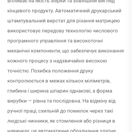
впливає на якість збірки та зовнішній вигляд
кінцевого продукту. Автоматичний друкарський
штампувальний верстат для різання матрицею
використовує передову технологію числового
програмного управління та високоточні
механічні компоненти, що забезпечує виконання
кожного процесу з надзвичайно високою
точністю. Похибка положення друку
контролюється в межах кількох міліметрів,
глибина і ширина шпарин однакові, а форма
вирубки — рівна та послідовна. На відміну від
ручної праці, схильній до помилок через такі
людські чинники, як стомлення або різниця в
навичках, це автоматичне обладнання здатне