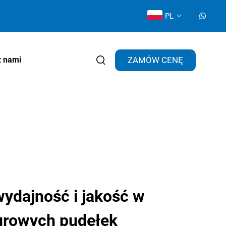
PL
ZAMÓW CENĘ
z nami
ydajność i jakość w
turowych pudełek