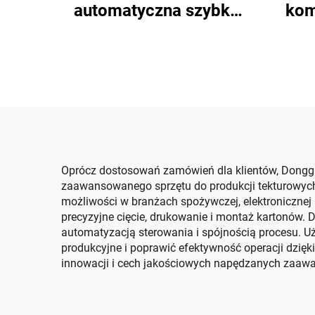
automatyczna szybka
kom
maszyna do drukowania,
masz
sklejania i
automatycznego
a
pakowania
pako
Oprócz dostosowań zamówień dla klientów, Donggua
zaawansowanego sprzętu do produkcji tekturowych
możliwości w branżach spożywczej, elektroniczne
precyzyjne cięcie, drukowanie i montaż kartonów.
automatyzacją sterowania i spójnością procesu. U
produkcyjne i poprawić efektywność operacji dzię
innowacji i cech jakościowych napędzanych zaawa