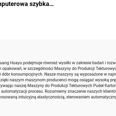
zautomatyzowa
puterowa szybka
drukowanie w dół,
yna do drukowania,
składanie i skleja
sklejania i
maszyną do pako
utomatycznego
(Transfer próżnio
wania (dla małych
drukowaniem w d
pudełek)
ng Huayu podejmuje również wysiłki w zakresie badań i rozwoj
 opakowań, w szczególności Maszyny do Produkcji Tekturowyc
j i dóbr konsumpcyjnych. Nasze maszyny są wyposażone w naj
 Dzięki naszym maszynom producenci mogą osiągać wysoką prędko
żywając naszej Maszyny do Produkcji Tekturowych Pudeł Karton
ki automatyzacji procesu. Rozumiemy znaczenie naszych klien
nsowaną intuicyjną elastycznością, sterowaniem automatyczny