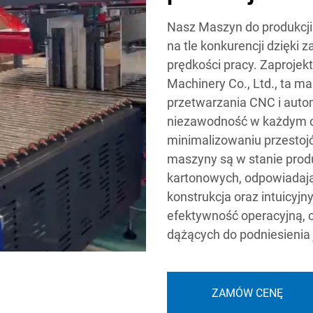
Nasz Maszyn do produkcji
na tle konkurencji dzięk
prędkości pracy. Zaproje
Machinery Co., Ltd., ta m
przetwarzania CNC i autom
niezawodność w każdym cyk
minimalizowaniu przestoj
maszyny są w stanie produ
kartonowych, odpowiadaj
konstrukcja oraz intuicyj
efektywność operacyjną, c
dążących do podniesienia 
ZAMÓW CENĘ