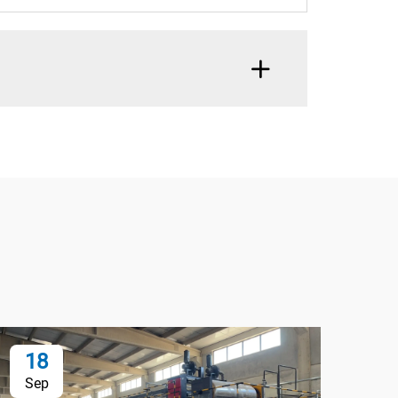
18
0
Sep
No