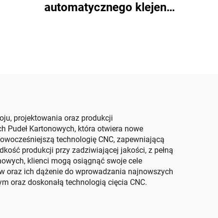
ne
automatycznego klejenia
 górne
zszywanego z maszyną
nie z
do automatycznego
wania
pakowania
wy z
ół)
u, projektowania oraz produkcji
h Pudeł Kartonowych, która otwiera nowe
nowocześniejszą technologię CNC, zapewniającą
ść produkcji przy zadziwiającej jakości, z pełną
owych, klienci mogą osiągnąć swoje cele
tów oraz ich dążenie do wprowadzania najnowszych
m oraz doskonałą technologią cięcia CNC.