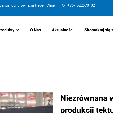
angzhou, prowincja Hebei, Chiny
+86-15226701321
Produkty
O Nas
Aktualności
Skontaktuj się 
Niezrównana w
produkcji tek