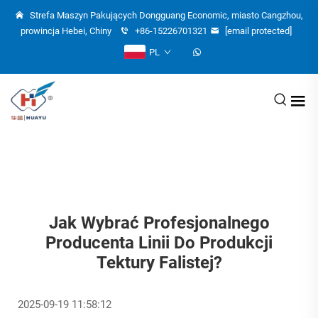
Strefa Maszyn Pakujących Dongguang Economic, miasto Cangzhou,
prowincja Hebei, Chiny
+86-15226701321
[email protected]
PL
Jak Wybrać Profesjonalnego
Producenta Linii Do Produkcji
Tektury Falistej?
2025-09-19 11:58:12