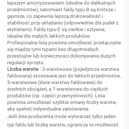
lepszym amortyzowaniem (idealne do delikatnych
przedmiotów), natomiast fałdy typu B są krótsze i
gęstsze, co zapewnia lepszą drukowalność i
stabilność przy układaniu (odpowiednie dla pudeł z
etykietami). Fałdy typu E są cienkie i sztywne,
idealne dla małych, lekkich produktów.
Profesjonalna linia powinna umożliwiać przełączanie
się między tymi typami bez długotrwałych
przestojów lub konieczności dokonywania dużych
regulacji sprzętu.
Liczba warstw
: 3-warstwowe (pojedyncza warstwa
fałdowana) stosowane jest do lekkich przedmiotów,
5-warstwowe (dwie warstwy fałdowane) do
średnich obciążeń, a 7-warstwowe do ciężkich
produktów (np. części przemysłowych). Linia
powinna umożliwiać szybkie zmiany liczby warstw,
aby spełnić indywidualne zamówienia.
Jeśli linia producenta może wytwarzać tylko jeden
typ fałdu lub liczbę warstw, ograniczy to możliwość