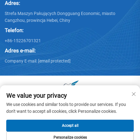
Adres:
Strefa Maszyn Pakujących Dongguang Economic, miasto
Cangzhou, prowincja Hebei, Chiny
Telefon:
+86-15226701321
Adres e-mail:
Company E-mail:
[email protected]
We value your privacy
Prawa autorskie © 2025 by Dongguang Huayu Carton
We use cookies and similar tools to provide our services. If you
Machinery Co., Ltd. -
Polityka prywatności
don't want to accept all cookies, click Personalize cookies.
Accept all
Personalize cookies