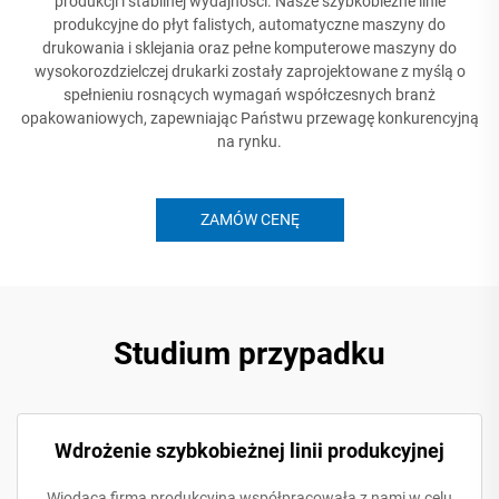
produkcji i stabilnej wydajności. Nasze szybkobieżne linie
produkcyjne do płyt falistych, automatyczne maszyny do
drukowania i sklejania oraz pełne komputerowe maszyny do
wysokorozdzielczej drukarki zostały zaprojektowane z myślą o
spełnieniu rosnących wymagań współczesnych branż
opakowaniowych, zapewniając Państwu przewagę konkurencyjną
na rynku.
ZAMÓW CENĘ
Studium przypadku
Wdrożenie szybkobieżnej linii produkcyjnej
Wiodąca firma produkcyjna współpracowała z nami w celu