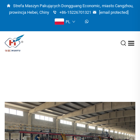
Strefa Maszyn Pakujących Dongguang Economic, miasto Cangzhou,
prowincja Hebei, Chiny
+86-15226701321
[email protected]
PL