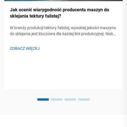
Jak ocenić wiarygodność producenta maszyn do
sklejania tektury falistej?
W branży produkcji tektury falistej, wysokiej jakości maszyna
do sklejania jest kluczowa dla każdej linii produkcyjnej. Niska
jakość maszyn może spowolnić produkcję, marnować
surowce i prowadzić do przekroczenia terminów realizacji.
ZOBACZ WIĘCEJ
Dlatego inwestycja w niezawodną maszynę do sklejania to
nie tylko ...