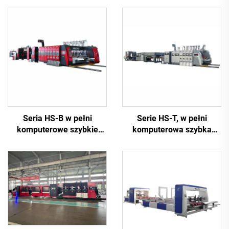
Seria HS-B w pełni
Serie HS-T, w pełni
komputerowe szybkie
komputerowa szybka
drukowanie i sklejanie z
maszyna do drukowania,
maszyną do
sklejania i
automatycznego
automatycznego
pakowania
pakowania (dla małych
pudełek)