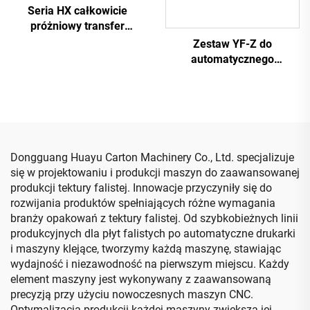
Seria HX całkowicie
próżniowy transfer
całkowicie
Zestaw YF-Z do
zautomatyzowane
automatycznego
drukowanie w dół, górne
składania i klejenia z
składanie i sklejanie z
maszyną do pakowania
maszyną do pakowania
(Transfer próżniowy z
drukowaniem w dół)
Dongguang Huayu Carton Machinery Co., Ltd. specjalizuje
się w projektowaniu i produkcji maszyn do zaawansowanej
produkcji tektury falistej. Innowacje przyczyniły się do
rozwijania produktów spełniających różne wymagania
branży opakowań z tektury falistej. Od szybkobieżnych linii
produkcyjnych dla płyt falistych po automatyczne drukarki
i maszyny klejące, tworzymy każdą maszynę, stawiając
wydajność i niezawodność na pierwszym miejscu. Każdy
element maszyny jest wykonywany z zaawansowaną
precyzją przy użyciu nowoczesnych maszyn CNC.
Optymalizacja produkcji każdej maszyny zwiększa jej