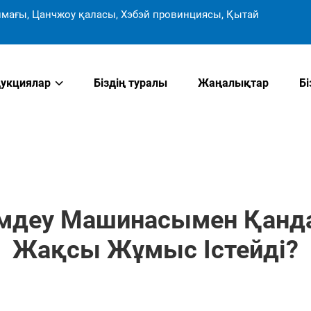
мағы, Цанчжоу қаласы, Хэбэй провинциясы, Қытай
укциялар
Біздің туралы
Жаңалықтар
Б
мдеу Машинасымен Қанда
Жақсы Жұмыс Істейді?