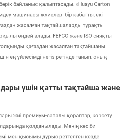
 берік байланыс қалыптасады. «Huayu Carton
деу машинасы жүйелері бір қабатты, екі
ағаздан жасалған тақтайшаларды тұрақты
рқылы өңдей алады. FEFCO және ISO сияқты
 толқынды қағаздан жасалған тақтайшаны
ін ең үйлесімді негіз ретінде танып, оның
дары үшін қатты тақтайша және
лары жиі премиум-сапалы қораптар, көрсету
лдарында қолданылады. Менің кәсіби
емі мен қысымы дұрыс реттелген кезде