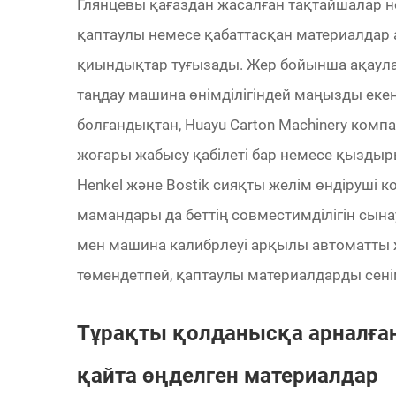
Глянцевы қағаздан жасалған тақтайшалар н
қаптаулы немесе қабаттасқан материалдар
қиындықтар туғызады. Жер бойынша ақаула
таңдау машина өнімділігіндей маңызды екенін
болғандықтан, Huayu Carton Machinery ком
жоғары жабысу қабілеті бар немесе қызды
Henkel және Bostik сияқты желім өндіруші
мамандары да беттің совместимділігін сына
мен машина калибрлеуі арқылы автоматты ж
төмендетпей, қаптаулы материалдарды сені
Тұрақты қолданысқа арналған
қайта өңделген материалдар