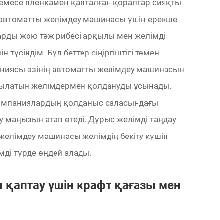
емесе пленкамен қапталған қораптар сияқты
 автоматты желімдеу машинасы үшін ерекше
рды жою тәжірибесі арқылы мен желімді
 түсіндім. Бұл беттер сіңіргіштігі төмен
паниясы өзінің автоматты желімдеу машинасын
рылатын желімдермен қолдануды ұсынады.
 компаниялардың қолданыс саласындағы
у маңызын атап өтеді. Дұрыс желімді таңдау
елімдеу машинасы желімдің бекіту күшін
мді түрде өңдей алады.
 қаптау үшін крафт қағазы мен