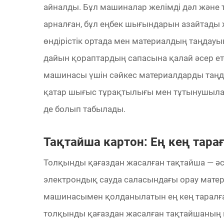
айналды. Бұл машиналар желімді дәл және
арналған, бұл еңбек шығындарын азайтады ж
өндірістік ортада мен материалдың таңдауы
дайын қораптардың сапасына қалай әсер ет
машинасы үшін сәйкес материалдарды таңда
қатар шығыс тұрақтылығы мен тұтынушылар
де болып табылады.
Тақтайша картон: Ең кең тара
Толқынды қағаздан жасалған тақтайша — әсі
электрондық сауда саласындағы орау мате
машинасымен қолданылатын ең кең таралған
толқынды қағаздан жасалған тақтайшаның по