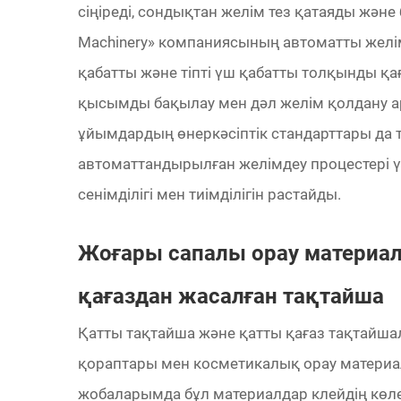
сіңіреді, сондықтан желім тез қатаяды және
Machinery» компаниясының автоматты желім
қабатты және тіпті үш қабатты толқынды қ
қысымды бақылау мен дәл желім қолдану а
ұйымдардың өнеркәсіптік стандарттары да
автоматтандырылған желімдеу процестері үш
сенімділігі мен тиімділігін растайды.
Жоғары сапалы орау материал
қағаздан жасалған тақтайша
Қатты тақтайша және қатты қағаз тақтайша
қораптары мен косметикалық орау материа
жобаларымда бұл материалдар клейдің көл