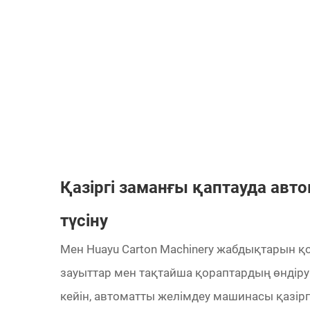
Қазіргі заманғы қаптауда ав
түсіну
Мен Huayu Carton Machinery жабдықтарын 
зауыттар мен тақтайша қораптардың өндіру
кейін, автоматты желімдеу машинасы қазіргі 