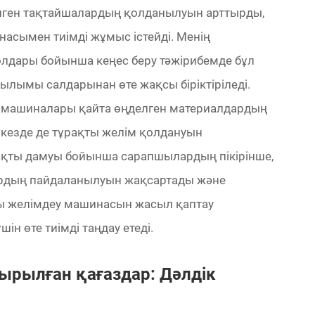
елген тақтайшалардың қолданылуын арттырды,
асымен тиімді жұмыс істейді. Менің
олдары бойынша кеңес беру тәжірибемде бұл
лымы салдарынан өте жақсы біріктіріледі.
 машиналары қайта өңделген материалдардың
кезде де тұрақты желім қолдануын
рақты дамуы бойынша сарапшылардың пікірінше,
рдың пайдаланылуын жақсартады және
ы желімдеу машинасын жасыл қаптау
н өте тиімді таңдау етеді.
рылған қағаздар: Дәлдік