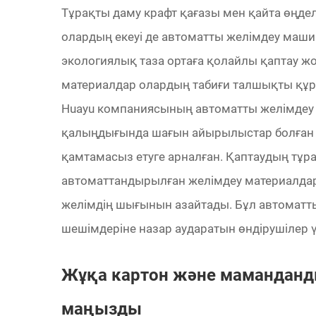
Тұрақты даму крафт қағазы мен қайта өңд
олардың екеуі де автоматты желімдеу машин
экологиялық таза ортаға қолайлы қаптау ж
материалдар олардың табиғи талшықты құры
Huayu компаниясының автоматты желімдеу
қалыңдығында шағын айырылыстар болған 
қамтамасыз етуге арналған. Қаптаудың тұ
автоматтандырылған желімдеу материалда
желімдің шығынын азайтады. Бұл автоматт
шешімдеріне назар аударатын өндірушілер үші
Жұқа картон және маманданды
маңызды