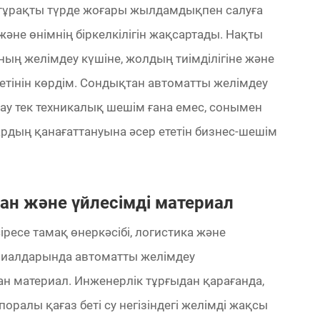
 тұрақты түрде жоғары жылдамдықпен салуға
әне өнімнің біркелкілігін жақсартады. Нақты
ның желімдеу күшіне, жолдың тиімділігіне және
етінін көрдім. Сондықтан автоматты желімдеу
у тек техникалық шешім ғана емес, сонымен
дың қанағаттануына әсер ететін бизнес-шешім
ған және үйлесімді материал
ресе тамақ өнеркәсібі, логистика және
риалдарында автоматты желімдеу
 материал. Инженерлік тұрғыдан қарағанда,
ралы қағаз беті су негізіндегі желімді жақсы