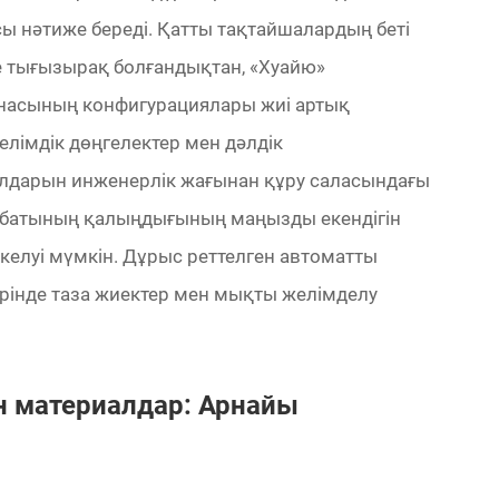
 нәтиже береді. Қатты тақтайшалардың беті
не тығызырақ болғандықтан, «Хуайю»
насының конфигурациялары жиі артық
елімдік дөңгелектер мен дәлдік
дарын инженерлік жағынан құру саласындағы
абатының қалыңдығының маңызды екендігін
әкелуі мүмкін. Дұрыс реттелген автоматты
рінде таза жиектер мен мықты желімделу
н материалдар: Арнайы