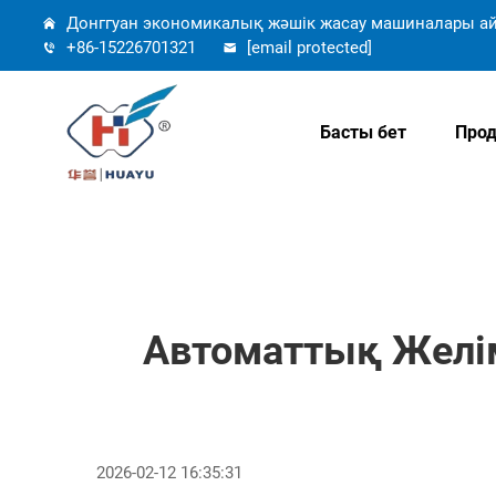
Донггуан экономикалық жәшік жасау машиналары ай
+86-15226701321
[email protected]
Басты бет
Прод
Автоматтық Желі
2026-02-12 16:35:31