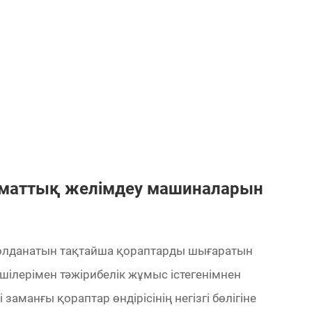
томаттық желімдеу машиналарын
қолданатын тақтайша қораптарды шығаратын
шілерімен тәжірибелік жұмыс істегенімнен
заманғы қораптар өндірісінің негізгі бөлігіне