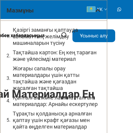
Мазмұны
KK
Қазіргі заманғы қаптауда
Ұсыныс алу
ізбен хабарласыңыз
автоматтық желімдеу
машиналарын түсіну
Тақтайша картон: Ең кең тараған
және үйлесімді материал
Жоғары сапалы орау
материалдары үшін қатты
тақтайша және қағаздан
жасалған тақтайша
й Материалдар Ең
Қапталған және ламинатталған
материалдар: Арнайы ескертулер
Тұрақты қолданысқа арналған
қаптау үшін крафт қағазы мен
қайта өңделген материалдар