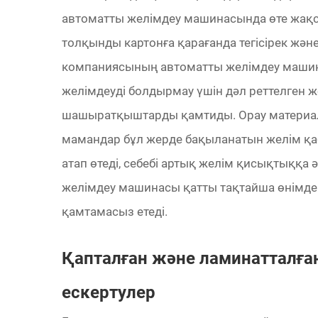
автоматты желімдеу машинасында өте жақсы
толқынды картонға қарағанда тегісірек жә
компаниясының автоматты желімдеу маши
желімдеуді болдырмау үшін дәл реттелген ж
шашыратқыштарды қамтиды. Орау материал
мамандар бұл жерде бақыланатын желім қ
атап өтеді, себебі артық желім қисықтыққа 
желімдеу машинасы қатты тақтайша өнімде
қамтамасыз етеді.
Қапталған және ламинатталға
ескертулер