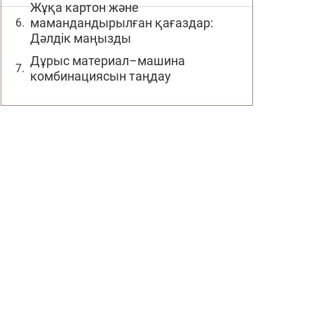
Жұқа картон және
мамандандырылған қағаздар:
Дәлдік маңызды
Дұрыс материал–машина
комбинациясын таңдау