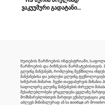
HS სერია სრულიად
მა
ვაკუუმური გადატანით,
და
სრულად
დ
კომპიუტერიზებული,
მაღალი
განმარტულობით
ბეჭდვის, ღიობების
გაკეთებისა და დაჭრის
მანქანა (ვაკუუმური
Ყუთების წარმოების ინდუსტრიაში, საფოლ
წარმოების და ბიზნესის წარმატებისთვის. Don
გადატანა ზემოთ
გლუინგ მანქანებს, რომლებიც შექმნილია ინდ
ბეჭდვა)
მანქანებისა და უახლესი გლუინგ ტექნოლოგიები
სიჩქარის მიმართ. ჩვენი თავდახურვის მიზანია
საფოლდრე გლუინგ მანქანების ძირეული მახასი
შესაძლებლობები ვრცელდება ყველაზე მარტივ
მომხმარებლისთვის მარტივი ექსპლუატაცია კიდ
აძლევს მინიმალურად ან სა вообще არ მოითხოვ