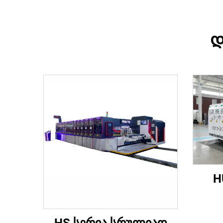
Დ
H
კო