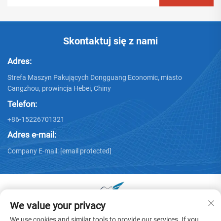
Skontaktuj się z nami
Adres:
Strefa Maszyn Pakujących Dongguang Economic, miasto
Cangzhou, prowincja Hebei, Chiny
Telefon:
+86-15226701321
Adres e-mail:
Company E-mail:
[email protected]
We value your privacy
Prawa autorskie © 2025 by Dongguang Huayu Carton
We use cookies and similar tools to provide our services. If you