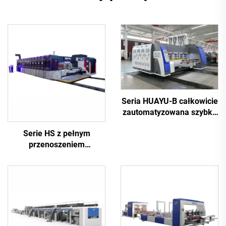
Seria HUAYU-B całkowicie
zautomatyzowana szybka
drukarka do wycinania
Serie HS z pełnym
rowków
przenoszeniem
próżniowym, w pełni
komputerowa maszyna do
drukowania wysokiej
rozdzielczości z
wycinaniem rowków
(Drukowanie górne z
przenoszeniem