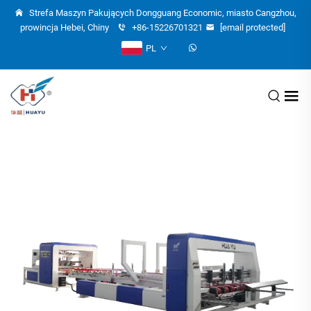
Strefa Maszyn Pakujących Dongguang Economic, miasto Cangzhou,
prowincja Hebei, Chiny
+86-15226701321
[email protected]
PL