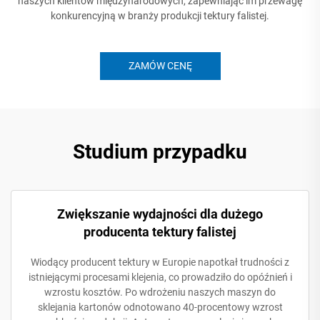
naszych klientów międzynarodowych, zapewniając im przewagę
konkurencyjną w branży produkcji tektury falistej.
ZAMÓW CENĘ
Studium przypadku
Zwiększanie wydajności dla dużego
producenta tektury falistej
Wiodący producent tektury w Europie napotkał trudności z
istniejącymi procesami klejenia, co prowadziło do opóźnień i
wzrostu kosztów. Po wdrożeniu naszych maszyn do
sklejania kartonów odnotowano 40-procentowy wzrost