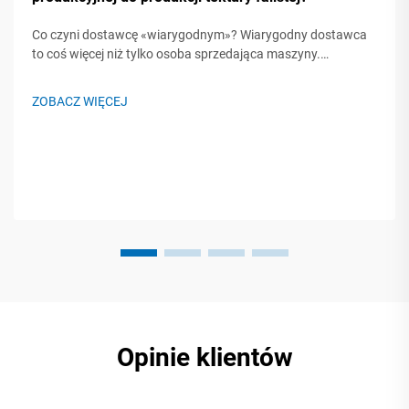
Co czyni dostawcę «wiarygodnym»? Wiarygodny dostawca
to coś więcej niż tylko osoba sprzedająca maszyny.
Kluczowe cechy to: Doświadczenie i reputacja: Lata
działalności, pozytywne opinie klientów, studia przypadków,
ZOBACZ WIĘCEJ
referencje. Możliwości techniczne...
Opinie klientów