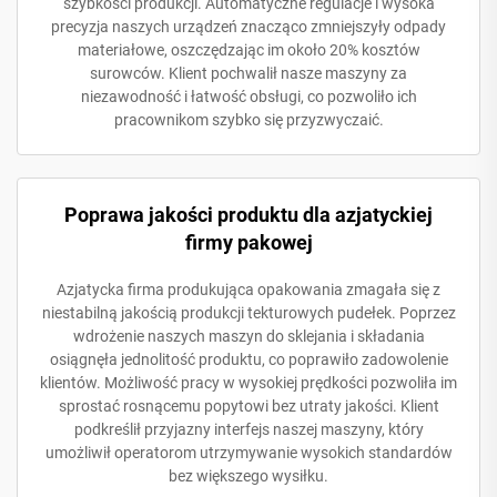
szybkości produkcji. Automatyczne regulacje i wysoka
precyzja naszych urządzeń znacząco zmniejszyły odpady
materiałowe, oszczędzając im około 20% kosztów
surowców. Klient pochwalił nasze maszyny za
niezawodność i łatwość obsługi, co pozwoliło ich
pracownikom szybko się przyzwyczaić.
Poprawa jakości produktu dla azjatyckiej
firmy pakowej
Azjatycka firma produkująca opakowania zmagała się z
niestabilną jakością produkcji tekturowych pudełek. Poprzez
wdrożenie naszych maszyn do sklejania i składania
osiągnęła jednolitość produktu, co poprawiło zadowolenie
klientów. Możliwość pracy w wysokiej prędkości pozwoliła im
sprostać rosnącemu popytowi bez utraty jakości. Klient
podkreślił przyjazny interfejs naszej maszyny, który
umożliwił operatorom utrzymywanie wysokich standardów
bez większego wysiłku.