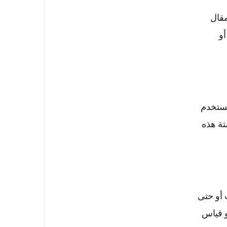
مقال
أو
ُستخدم
تة هذه
 أو حتى
و قياس