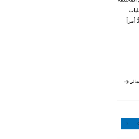
ليات
أمراً
ة
تالي