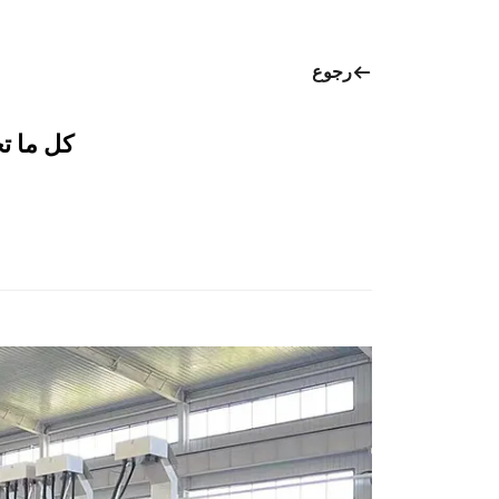
رجوع
كل ما تح