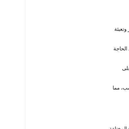
 وتعبئة
 الحاجة
على
سب، مما
 المختلفة