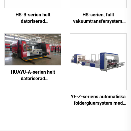
HS-B-serien helt
HS-serien, fullt
datoriserad
vakuumtransfersystem,
höghastighetsmaskin för
fullt datoriserad
tryckning och limning med
högupplöst tryckning,
automatisk bandning
gravering och
formskärningsmaskin
(Vakuumtransfer
topptryckning)
HUAYU-A-serien helt
datoriserad
höghastighetsmaskin för
tryckning, uppskärning
YF-Z-seriens automatiska
och dieskärning
foldergluersystem med
automatiskt buntmaskin