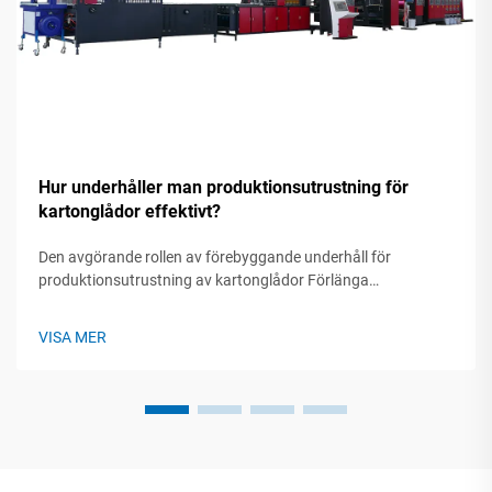
Hur underhåller man produktionsutrustning för
kartonglådor effektivt?
Den avgörande rollen av förebyggande underhåll för
produktionsutrustning av kartonglådor Förlänga
utrustningens livslängd genom proaktiv vård Genom att
utföra regelbundet underhåll kan man förhindra att delar slits
VISA MER
för snabbt eftersom det tar hand om de irriterande ...