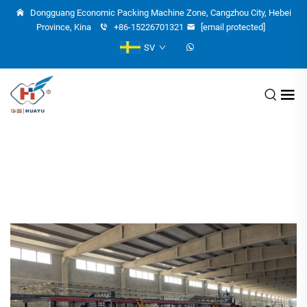
Dongguang Economic Packing Machine Zone, Cangzhou City, Hebei
Province, Kina
+86-15226701321
[email protected]
SV