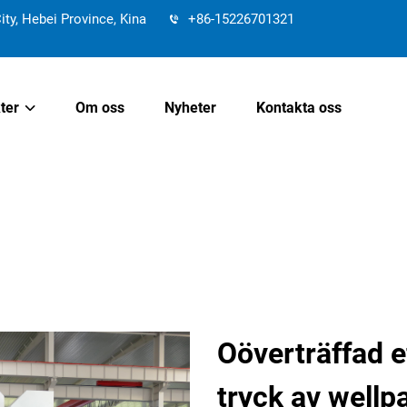
y, Hebei Province, Kina
+86-15226701321
ter
Om oss
Nyheter
Kontakta oss
Oöverträffad ef
tryck av well