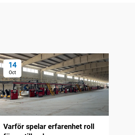
14
2
Oct
No
Varför spelar erfarenhet roll