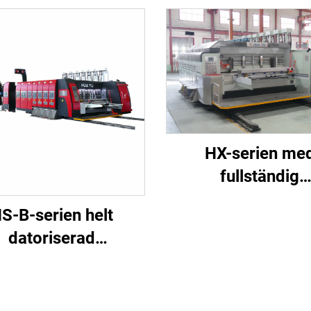
HX-serien me
fullständig
vakuumtranspor
S-B-serien helt
maskin för högup
datoriserad
tryckning, uppskä
stighetsmaskin för
och stansnin
ckning och limning
(Vakuumtranspo
ed automatisk