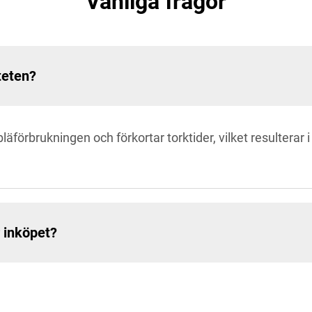
Vanliga frågor
iteten?
äförbrukningen och förkortar torktider, vilket resulterar
r inköpet?