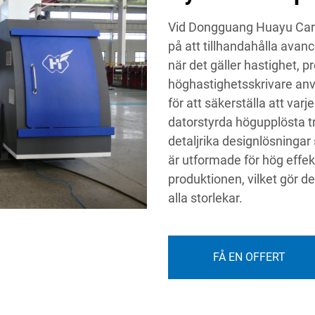
Vid Dongguang Huayu Carto
på att tillhandahålla ava
när det gäller hastighet, p
höghastighetsskrivare an
för att säkerställa att varj
datorstyrda högupplösta t
detaljrika designlösninga
är utformade för hög effek
produktionen, vilket gör de
alla storlekar.
FÅ EN OFFERT