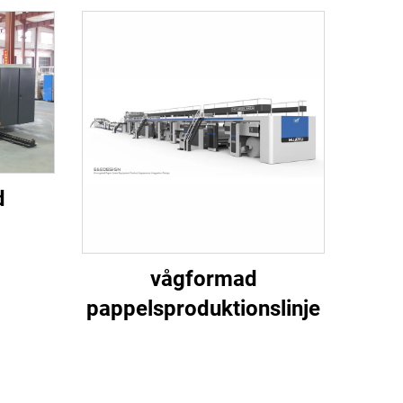
d
t,
vågformad
plöst
pappelsproduktionslinje
rning
g
rt