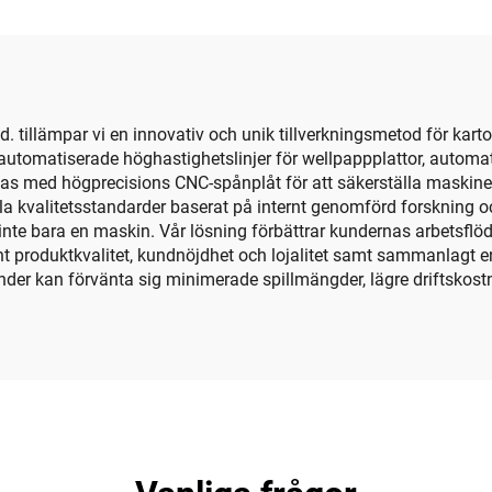
nedåttryckning
bandning
illämpar vi en innovativ och unik tillverkningsmetod för karton
 automatiserade höghastighetslinjer för wellpappplattor, automat
rkas med högprecisions CNC-spånplåt för att säkerställa maskine
ella kvalitetsstandarder baserat på internt genomförd forskning o
inte bara en maskin. Vår lösning förbättrar kundernas arbetsflöd
nt produktkvalitet, kundnöjdhet och lojalitet samt sammanlagt 
kunder kan förvänta sig minimerade spillmängder, lägre driftskost