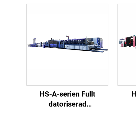
HS-A-serien Fullt
H
datoriserad
höghastighetsmaskin för
högha
tryckning och limning
try
med automatisk
m