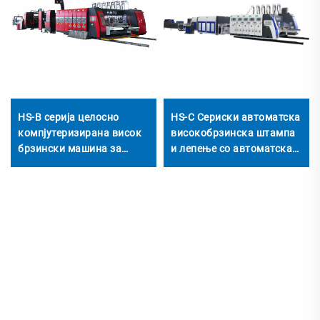
HS-B серија целосно
HS-C Сериски автоматска
компјутеризирана висок
високобрзинска штампа
брзински машина за
и лепење со автоматска
печатење, лепење и
машина за вртење
врзување