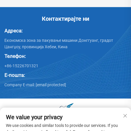
Контактирајте ни
Адреса:
Економска зона за пакување машини Донггуанг, градот
Цангџоу, провинција Хебеи, Кина
Телефон:
+86-15226701321
Е-пошта:
Company E-mail:
[email protected]
We value your privacy
Авторски права © 2025 од Донггуанг Хуају Карон
We use cookies and similar tools to provide our services. If you