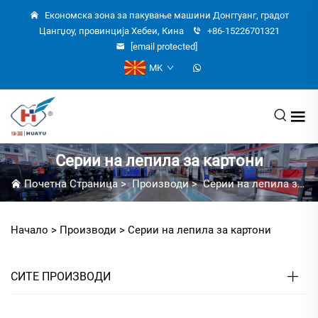
Економска зона за пакување машини Донггуанг, градот
Цангџоу, провинција Хебеи, Кина
+86-15226701321
[email protected]
MK
Серии на лепила за картони
Почетна Страница
>
Производи
>
Серии на лепила за картони
Начало >
Производи
>
Серии на лепила за картони
СИТЕ ПРОИЗВОДИ