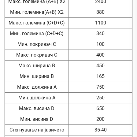
Макс. големина (A+B) X2
2400
Мин. големина(A+B) X2
880
Макс. големина (C+D+C)
1100
Мин. големина (C+D+C)
340
Мин. покривач C
100
Макс. покривач C
400
Макс. ширина B
450
Мин. ширина B
165
Макс. должина A
750
Мин. должина A
250
Макс. висина D
650
Мин. висина D
200
Стегнување на јазичето
35-40