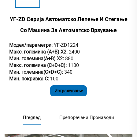
YF-ZD Серија Автоматско Лепење И Стегање
Со Машина За Автоматско Врзување
Модел/параметри:
YF-ZD1224
Макс. големина (A+B) X2:
2400
Мин. големина(A+B) X2:
880
Макс. големина (C+D+C):
1100
Мин. големина(C+D+C):
340
Мин. покривка C:
100
Истражување
Пregлед
Препорачани Производи