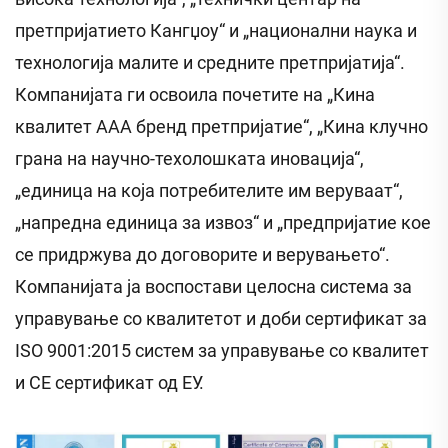
претпријатието Кангџоу“ и „национални наука и
технологија малите и средните претпријатија“.
Компанијата ги освоила почетите на „Кина
квалитет AAA бренд претпријатие“, „Кина клучно
грана на научно-техолошката иновација“,
„единица на која потребителите им веруваат“,
„напредна единица за извоз“ и „предпријатие кое
се придржува до договорите и верувањето“.
Компанијата ја воспостави целосна система за
управување со квалитетот и доби сертификат за
ISO 9001:2015 систем за управување со квалитет
и CE сертификат од ЕУ.