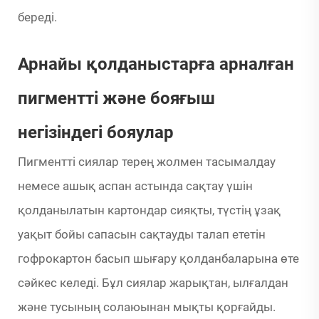
береді.
Арнайы қолданыстарға арналған
пигментті және бояғыш
негізіндегі бояулар
Пигментті сиялар терең жолмен тасымалдау
немесе ашық аспан астында сақтау үшін
қолданылатын картондар сияқты, түстің ұзақ
уақыт бойы сапасын сақтауды талап ететін
гофрокартон басып шығару қолданбаларына өте
сәйкес келеді. Бұл сиялар жарықтан, ылғалдан
және тусының солаюынан мықты қорғайды.