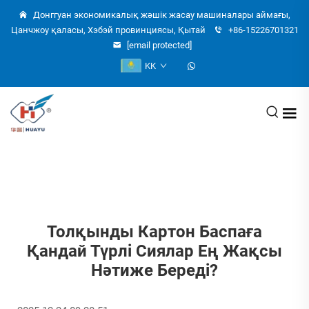
Донггуан экономикалық жәшік жасау машиналары аймағы,
Цанчжоу қаласы, Хэбэй провинциясы, Қытай
+86-15226701321
[email protected]
KK
Толқынды Картон Баспаға
Қандай Түрлі Сиялар Ең Жақсы
Нәтиже Береді?