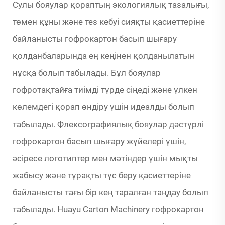
Сулы бояулар қораптың экологиялық тазалығы,
төмен құны және тез кебуі сияқты қасиеттеріне
байланысты гофрокартон басып шығару
қолданбаларында ең кеңінен қолданылатын
нұсқа болып табылады. Бұл бояулар
гофротақтайға тиімді түрде сіңеді және үлкен
көлемдегі қорап өндіру үшін идеалды болып
табылады. Флексографиялық бояулар дәстүрлі
гофрокартон басып шығару жүйелері үшін,
әсіресе логотиптер мен мәтіндер үшін мықты
жабысу және тұрақты түс беру қасиеттеріне
байланысты тағы бір кең таралған таңдау болып
табылады. Huayu Carton Machinery гофрокартон