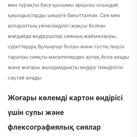
мен тұрақты басу қысымы арқылы осындай
қиындықтарды шешуге бағытталған. Сия мен
аппараттың үйлесімділігі жақсы болған
жағдайда өндірушілер сияның жаймалануы,
суреттердің бұлыңғыр болуы және түстің теңсіз
таралуы сияқты мәселелерден аулақ бола алады
және жоғары жылдамдықты өндіру тиімділігін
сақтай алады.
Жоғары көлемді картон өндірісі
үшін сулы және
флексографиялық сиялар