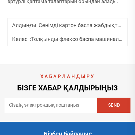
әртүрлі қаптама талаптарын орындай алады.
Алдыңғы :
Сенімді картон баспа жабдықтарының жеткізушісін қалай таңдауға болады?
Келесі :
Толқынды флексо баспа машиналарының жиі кездесетін ақауларын қалай жою керек?
ХАБАРЛАНДЫРУ
БІЗГЕ ХАБАР ҚАЛДЫРЫҢЫЗ
Бізбен байланыс