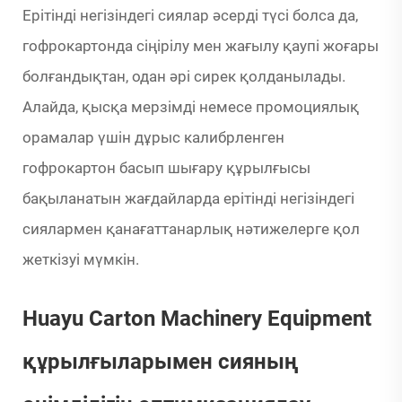
Ерітінді негізіндегі сиялар әсерді түсі болса да,
гофрокартонда сіңірілу мен жағылу қаупі жоғары
болғандықтан, одан әрі сирек қолданылады.
Алайда, қысқа мерзімді немесе промоциялық
орамалар үшін дұрыс калибрленген
гофрокартон басып шығару құрылғысы
бақыланатын жағдайларда ерітінді негізіндегі
сиялармен қанағаттанарлық нәтижелерге қол
жеткізуі мүмкін.
Huayu Carton Machinery Equipment
құрылғыларымен сияның