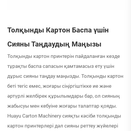
Толқынды Картон Баспа үшін
Сияны Таңдаудың Маңызы
Толқынды картон принтерін пайдаланған кезде
тұрақты баспа сапасын қамтамасыз ету үшін
дұрыс сияны таңдау маңызды. Толқынды картон
беті тегіс емес, жоғары сіңіргіштікке ие және
әртүрлі желбірек құрылымдары бар, ол сияның
жабысуы мен кебуіне жоғары талаптар қояды.
Huayu Carton Machinery сияқты кәсіби толқынды
картон принтерлері дәл сияны реттеу жүйелері