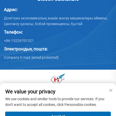
Адрес:
Донггуан экономикалық жәшік жасау машиналары аймағы,
Цанчжоу қаласы, Хэбэй провинциясы, Қытай
Телефон:
+86-15226701321
Электрондық пошта:
Company E-mail:
[email protected]
We value your privacy
© 2025 Донггуан Хуая қаңылтыр машиналары
компаниясының барлық құқтары сақталған. -
We use cookies and similar tools to provide our services. If you
Құпиялылық саясаты
don't want to accept all cookies, click Personalize cookies.