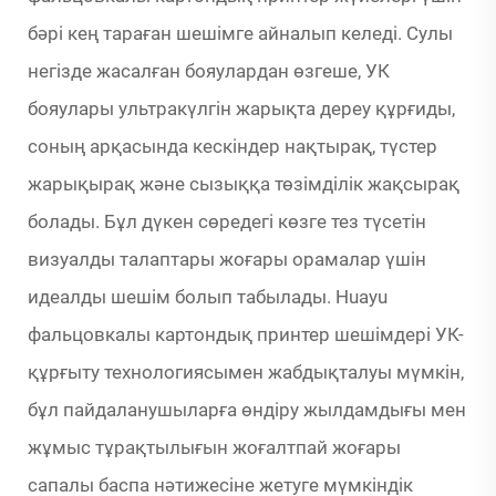
бәрі кең тараған шешімге айналып келеді. Сулы
негізде жасалған бояулардан өзгеше, УК
бояулары ультракүлгін жарықта дереу құрғиды,
соның арқасында кескіндер нақтырақ, түстер
жарықырақ және сызыққа төзімділік жақсырақ
болады. Бұл дүкен сөредегі көзге тез түсетін
визуалды талаптары жоғары орамалар үшін
идеалды шешім болып табылады. Huayu
фальцовкалы картондық принтер шешімдері УК-
құрғыту технологиясымен жабдықталуы мүмкін,
бұл пайдаланушыларға өндіру жылдамдығы мен
жұмыс тұрақтылығын жоғалтпай жоғары
сапалы баспа нәтижесіне жетуге мүмкіндік