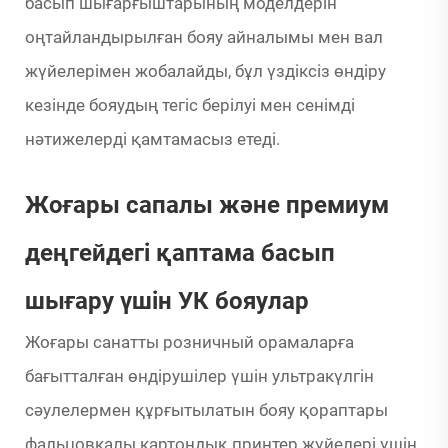
басып шығарғыштарының моделдерін
оңтайландырылған бояу айналымы мен вал
жүйелерімен жобалайды, бұл үздіксіз өндіру
кезінде бояудың тегіс берілуі мен сенімді
нәтижелерді қамтамасыз етеді.
Жоғары сапалы және премиум
деңгейдегі қаптама басып
шығару үшін УК бояулар
Жоғары санатты розничный орамаларға
бағытталған өндірушілер үшін ультракүлгін
сәулелермен құрғытылатын бояу қораптары
фальцовкалы картондық принтер жүйелері үшін