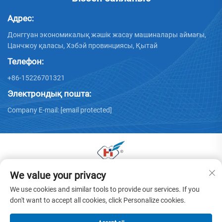
Адрес:
Донггуан экономикалық жәшік жасау машиналары аймағы,
Цанчжоу қаласы, Хэбэй провинциясы, Қытай
Телефон:
+86-15226701321
Электрондық пошта:
Company E-mail:
[email protected]
We value your privacy
© 2025 Донггуан Хуая қаңылтыр машиналары
компаниясының барлық құқтары сақталған. -
We use cookies and similar tools to provide our services. If you
Құпиялылық саясаты
don't want to accept all cookies, click Personalize cookies.