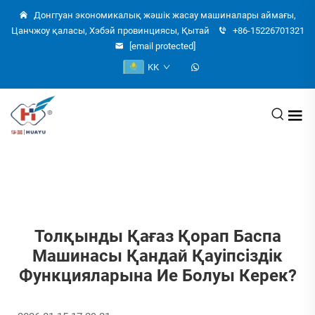
Донггуан экономикалық жәшік жасау машиналары аймағы,
Цанчжоу қаласы, Хэбэй провинциясы, Қытай
+86-15226701321
[email protected]
KK
Толқынды Қағаз Қорап Баспа
Машинасы Қандай Қауіпсіздік
Функцияларына Ие Болуы Керек?