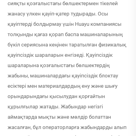
сияқты қозғалыстағы бөлшектермен тікелей
жанасу үлкен қауіп-қатер тудырады. Осы
қауіптерді болдырмау үшін Huayu компаниясы
толқынды қағаз қорап баспа машиналарының
бүкіл сериясына кеңінен таратылған физикалық
қауіпсіздік шараларын енгізеді. Қауіпсіздік
шараларына қозғалыстағы бөлшектердің
жабыны, машиналардағы қауіпсіздік блоктау
есіктері мен материалдардың ену және шығу
орындарындағы қысылудан қорғайтын
құрылғылар жатады. Жабындар негізгі
аймақтарда мықты және мөлдір болаттан
жасалған, бұл операторларға жабындарды алып