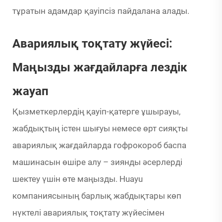
тұратын адамдар қауіпсіз пайдалана алады.
Авариялық тоқтату жүйесі:
Маңызды жағдайларға лездік
жауап
Қызметкерлердің қауіп-қатерге ұшырауы,
жабдықтың істен шығуы немесе өрт сияқты
авариялық жағдайларда гофрокороб баспа
машинасын өшіре алу – зиянды әсерлерді
шектеу үшін өте маңызды. Huayu
компаниясының барлық жабдықтары көп
нүктелі авариялық тоқтату жүйесімен