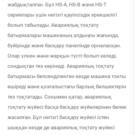
жабдықталған. Бұл HS-A, HS-B және HS-T
сериялары үшін негізгі қауіпсіздік ерекшелігі
болып табылады. Авариялық тоқтату
батырмалары машинаның алдыңғы жағында,
бүйірінде және басқару панелінде орналасқан.
Олар үлкен және жарқын түсті болып келеді,
сондықтан тез көрінеді. Авариялық тоқтату
батырмасы белсенділенген кезде машина токты
өшіреді және қозғалыстағы барлық бөлшектерін
тез тоқтатады. Сонымен қатар, авариялық
тоқтату жүйесі басқа басқару жүйелерінен бөлек
жасалған. Бұл негізгі басқару жүйесі істен
шыққан кезде де авариялық тоқтату жүйесі