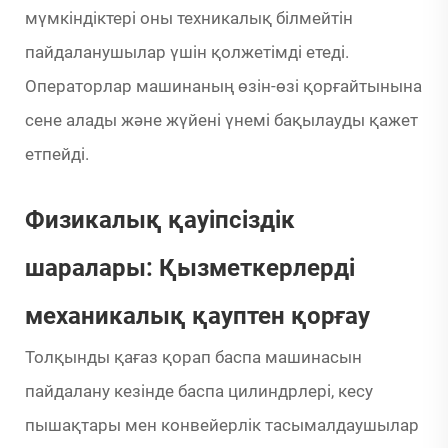
мүмкіндіктері оны техникалық білмейтін
пайдаланушылар үшін қолжетімді етеді.
Операторлар машинаның өзін-өзі қорғайтынына
сене алады және жүйені үнемі бақылауды қажет
етпейді.
Физикалық қауіпсіздік
шаралары: Қызметкерлерді
механикалық қауптен қорғау
Толқынды қағаз қорап баспа машинасын
пайдалану кезінде баспа цилиндрлері, кесу
пышақтары мен конвейерлік тасымалдаушылар