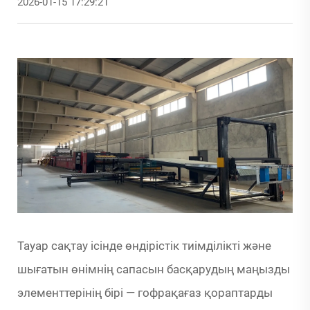
2026-01-15 17:29:21
Тауар сақтау ісінде өндірістік тиімділікті және
шығатын өнімнің сапасын басқарудың маңызды
элементтерінің бірі — гофрақағаз қораптарды