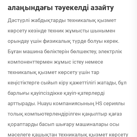
алаңындағы тәуекелді азайту
Дәстүрлі жабдықтарды техникалық қызмет
көрсету кезінде техник жұмысты шынымен
орындау үшін физикалық түрде болуы керек.
Бұған машина бөліктерін бөлшектеу, электрлік
компоненттермен жұмыс істеу немесе
техникалық қызмет көрсету үшін тар
кеңістіктерге сыйып кіру қажеттілігі жатады, бұл
барлығы қауіпсіздікке қауіп-қатерлерді
арттырады. Huayu компаниясының HS сериялы
толық компьютерлендірілген қаңылтыр қағаз
қораптарды басып шығару машиналары осы
мәселеге қашықтан техникалық қызмет көрсету