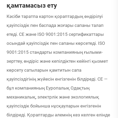
қамтамасыз ету
Кәсіби таратпа картон қораптардың өндірілуі
қауіпсіздік пен баспада жоғары сапаны талап
етеді. CE және ISO 9001:2015 сертификаттары
осындай қауіпсіздік пен сапаны көрсетеді. ISO
9001:2015 стандарты компанияның ғылыми-
зерттеу, өндіріс және кепілдіктен кейінгі қызмет
көрсету сатыларын қамтитын сапа
қауіпсіздігінің жүйесін енгізгенін білдіреді. CE —
бұл компанияның Еуропалық Одақтың
механикалық, электрлік және экологиялық
қауіпсіздік бойынша нұсқауларын енгізгенін
білдіреді. Қораптарды әлемнің кез келген елінде