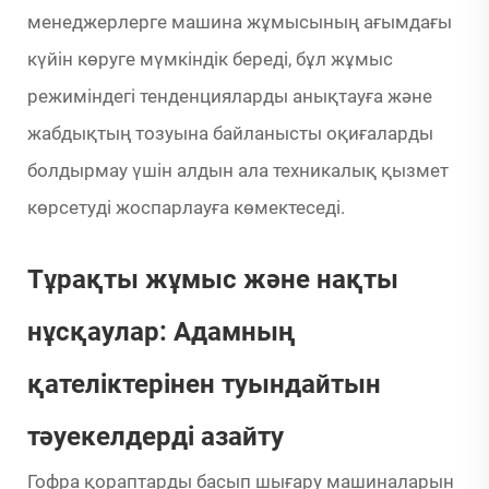
менеджерлерге машина жұмысының ағымдағы
күйін көруге мүмкіндік береді, бұл жұмыс
режиміндегі тенденцияларды анықтауға және
жабдықтың тозуына байланысты оқиғаларды
болдырмау үшін алдын ала техникалық қызмет
көрсетуді жоспарлауға көмектеседі.
Тұрақты жұмыс және нақты
нұсқаулар: Адамның
қателіктерінен туындайтын
тәуекелдерді азайту
Гофра қораптарды басып шығару машиналарын