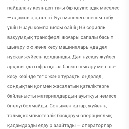
пайдалану кезіндегі тағы бір қауіпсіздік мәселесі
— адамның қателігі. Бұл мәселеге шешім табу
үшін Huayu компаниясы өзінің HS сериялы
вакуумдық трансферлі жоғары сапалы басып
шығару, ою және кесу машиналарында дәл
нұсқау жүйесін қолданады. Дәл нұсқау жүйесі
арқасында гофра қағаз басып шығару мен ою-
кесу кезінде тегіс және тұрақты өңделеді,
сондықтан қолмен жасалатын қателіктерге
байланысты материалдардың ауытқуы немесе
бітелуі болмайды. Сонымен қатар, жүйенің
толық компьютерлік басқаруы операциялық
қадамдарды едәуір азайтады — операторлар