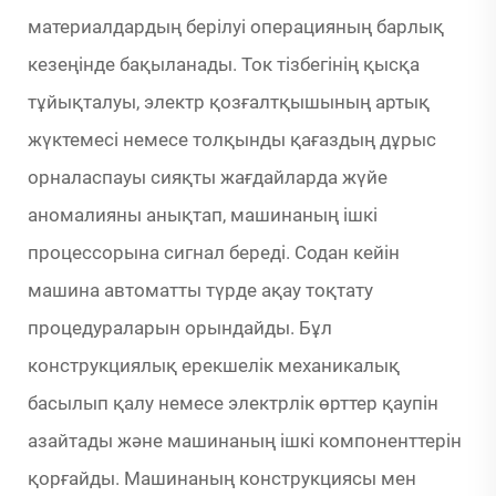
материалдардың берілуі операцияның барлық
кезеңінде бақыланады. Ток тізбегінің қысқа
тұйықталуы, электр қозғалтқышының артық
жүктемесі немесе толқынды қағаздың дұрыс
орналаспауы сияқты жағдайларда жүйе
аномалияны анықтап, машинаның ішкі
процессорына сигнал береді. Содан кейін
машина автоматты түрде ақау тоқтату
процедураларын орындайды. Бұл
конструкциялық ерекшелік механикалық
басылып қалу немесе электрлік өрттер қаупін
азайтады және машинаның ішкі компоненттерін
қорғайды. Машинаның конструкциясы мен