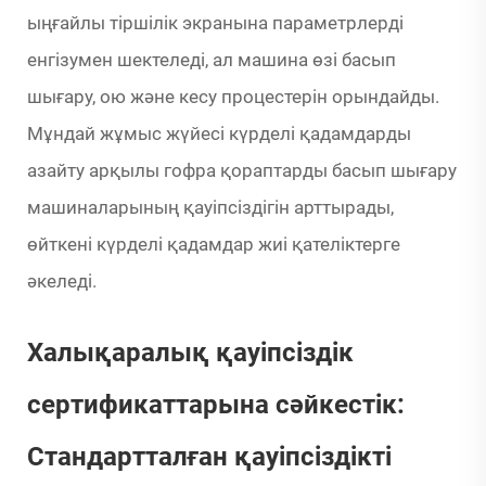
ыңғайлы тіршілік экранына параметрлерді
енгізумен шектеледі, ал машина өзі басып
шығару, ою және кесу процестерін орындайды.
Мұндай жұмыс жүйесі күрделі қадамдарды
азайту арқылы гофра қораптарды басып шығару
машиналарының қауіпсіздігін арттырады,
өйткені күрделі қадамдар жиі қателіктерге
әкеледі.
Халықаралық қауіпсіздік
сертификаттарына сәйкестік:
Стандартталған қауіпсіздікті