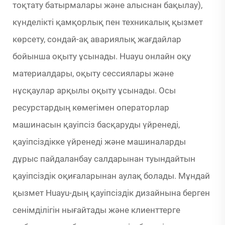
тоқтату батырмалары және алыснан бақылау),
күнделікті қамқорлық пен техникалық қызмет
көрсету, сондай-ақ авариялық жағдайлар
бойынша оқыту ұсынады. Huayu онлайн оқу
материалдары, оқыту сессиялары және
нұсқаулар арқылы оқыту ұсынады. Осы
ресурстардың көмегімен операторлар
машинасын қауіпсіз басқаруды үйренеді,
қауіпсіздікке үйренеді және машиналарды
дұрыс пайдаланбау салдарынан туындайтын
қауіпсіздік оқиғаларынан аулақ болады. Мұндай
қызмет Huayu-дың қауіпсіздік дизайнына берген
сенімділігін нығайтады және клиенттерге