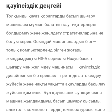
қауіпсіздік деңгейі
Толқынды қағаз қораптарды басып шығару
машинасы мүмкін болатын қауіп-қатерлерді
болдырмау және жеңілдету стратегияларына ие
болуы керек. Осындай машиналардың бірі —
толық компьютерлендірілген жоғары
жылдамдықты HS-A сериялы Huayu басып
шығару мен желімдеу машинасы — қауіпсіздік
дизайнының бір ерекшелігі ретінде автокездеу
жүйесін және нақты уақытта ақауларды бақылау
жүйесін қамтиды. Бұл қауіпсіздік функциясына
машина жылдамдығы, басып шығару қысымы,
электрлік компоненттердің температурасы және