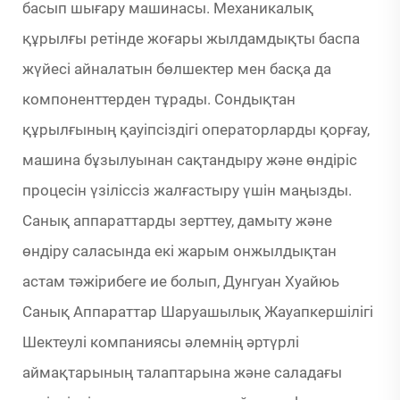
басып шығару машинасы. Механикалық
құрылғы ретінде жоғары жылдамдықты баспа
жүйесі айналатын бөлшектер мен басқа да
компоненттерден тұрады. Сондықтан
құрылғының қауіпсіздігі операторларды қорғау,
машина бұзылуынан сақтандыру және өндіріс
процесін үзіліссіз жалғастыру үшін маңызды.
Санық аппараттарды зерттеу, дамыту және
өндіру саласында екі жарым онжылдықтан
астам тәжірибеге ие болып, Дунгуан Хуайюь
Санық Аппараттар Шаруашылық Жауапкершілігі
Шектеулі компаниясы әлемнің әртүрлі
аймақтарының талаптарына және саладағы