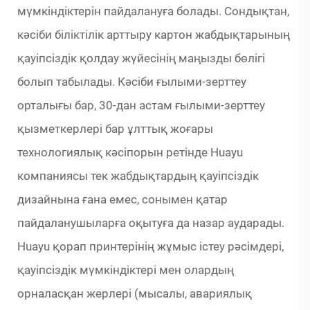
мүмкіндіктерін пайдалануға болады. Сондықтан,
кәсіби біліктілік арттыру картон жабдықтарының
қауіпсіздік қолдау жүйесінің маңызды бөлігі
болып табылады. Кәсіби ғылыми-зерттеу
орталығы бар, 30-дан астам ғылыми-зерттеу
қызметкерлері бар ұлттық жоғары
технологиялық кәсіпорын ретінде Huayu
компаниясы тек жабдықтардың қауіпсіздік
дизайнына ғана емес, сонымен қатар
пайдаланушыларға оқытуға да назар аударады.
Huayu қорап принтерінің жұмыс істеу рәсімдері,
қауіпсіздік мүмкіндіктері мен олардың
орналасқан жерлері (мысалы, авариялық