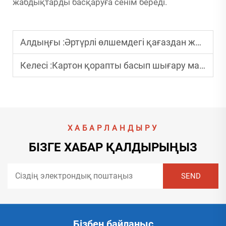
жабдықтарды басқаруға сенім береді.
Алдыңғы :
Әртүрлі өлшемдегі қағаздан жасалған қораптар үшін бедерлі қораптар принтерін қалай таңдау керек?
Келесі :
Картон қорапты басып шығару машинасы өндіріс тиімділігін қалай арттырады?
ХАБАРЛАНДЫРУ
БІЗГЕ ХАБАР ҚАЛДЫРЫҢЫЗ
Бізбен байланыс