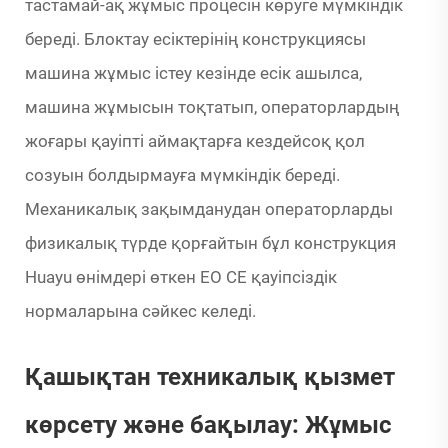
тастамай-ақ жұмыс процесін көруге мүмкіндік
береді. Блоктау есіктерінің конструкциясы
машина жұмыс істеу кезінде есік ашылса,
машина жұмысын тоқтатып, операторлардың
жоғары қауіпті аймақтарға кездейсоқ қол
созуын болдырмауға мүмкіндік береді.
Механикалық зақымданудан операторларды
физикалық түрде қорғайтын бұл конструкция
Huayu өнімдері өткен ЕО СЕ қауіпсіздік
нормаларына сәйкес келеді.
Қашықтан техникалық қызмет
көрсету және бақылау: Жұмыс