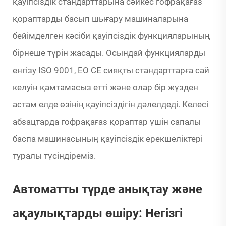
қауіпсіздік стандарттарына сәйкес гофрақағаз
қораптарды басып шығару машиналарына
бейімделген кәсіби қауіпсіздік функцияларының
бірнеше түрін жасады. Осындай функцияларды
енгізу ISO 9001, ЕО СЕ сияқты стандарттарға сай
келуін қамтамасыз етті және олар бір жүзден
астам елде өзінің қауіпсіздігін дәлелдеді. Келесі
абзацтарда гофрақағаз қораптар үшін сапалы
баспа машинасының қауіпсіздік ерекшеліктері
туралы түсіндіреміз.
Автоматты түрде анықтау және
ақаулықтарды өшіру: Негізгі