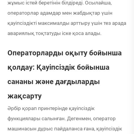
жұмыс істей беретінін білдіреді. Осылайша,
операторлар адамдар мен жабдықтар үшін
қауіпсіздікті максималды арттыру үшін тез арада
авариялық тоқтатуды іске қоса алады.
Операторларды оқыту бойынша
қолдау: Қауіпсіздік бойынша
сананы және дағдыларды
жақсарту
Әрбір қорап принтерінде қауіпсіздік
функциялары салынған. Дегенмен, оператор
машинасын дұрыс пайдаланса ғана, қауіпсіздік