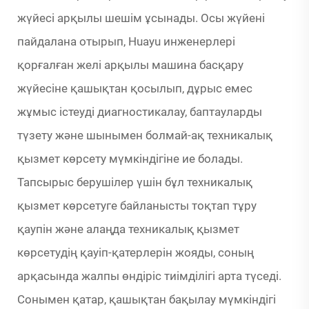
жүйесі арқылы шешім ұсынады. Осы жүйені
пайдалана отырып, Huayu инженерлері
қорғалған желі арқылы машина басқару
жүйесіне қашықтан қосылып, дұрыс емес
жұмыс істеуді диагностикалау, баптауларды
түзету және шынымен болмай-ақ техникалық
қызмет көрсету мүмкіндігіне ие болады.
Тапсырыс берушілер үшін бұл техникалық
қызмет көрсетуге байланысты тоқтап тұру
қаупін және алаңда техникалық қызмет
көрсетудің қауіп-қатерлерін жояды, соның
арқасында жалпы өндіріс тиімділігі арта түседі.
Сонымен қатар, қашықтан бақылау мүмкіндігі