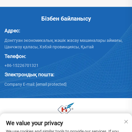
Бізбен байланысу
Адрес:
Донггуан экономикалық жәшік жасау машиналары аймағы,
Цанчжоу қаласы, Хэбэй провинциясы, Қытай
Телефон:
+86-15226701321
Электрондық пошта:
Company E-mail:
[email protected]
We value your privacy
© 2025 Донггуан Хуая қаңылтыр машиналары
компаниясының барлық құқтары сақталған. -
Жекелік
We use cookies and similar tools to provide our services. If you