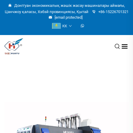
Донггуан экономикалық жәшік жасау машиналары аймағы,
Цанчжоу қаласы, Хэбэй провинциясы, Қытай
+86-15226701321
[email protected]
KK