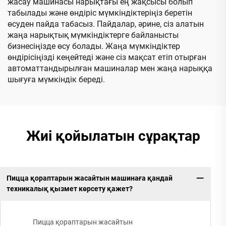
жасау машинасы нарықтағы ең жақсысы болып
табылады және өндіріс мүмкіндіктеріңіз беретін
өсуден пайда табасыз. Пайдалар, әрине, сіз алатын
жаңа нарықтық мүмкіндіктерге байланысты
бизнесіңізде өсу болады. Жаңа мүмкіндіктер
өндірісіңізді кеңейтеді және сіз мақсат етіп отырған
автоматтандырылған машиналар мен жаңа нарыққа
шығуға мүмкіндік береді.
Жиі қойылатын сұрақтар
Пицца қораптарын жасайтын машинаға қандай
техникалық қызмет көрсету қажет?
Пицца қораптарын жасайтын