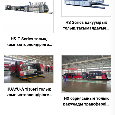
HS Series вакуумдық
толық тасымалдаумен,
толық
HS-T Series толық
компьютерлендірілген
компьютерлендірілген
жоғары жылдамдықты
жоғары жылдамдықты
басып шығару, паз
басып шығару, желімдеу
болатын және қиып
және автоматты түрде
түрлендіру (вакуумдық
байлап тастау (кіші
тасымалдау арқылы
қораптар үшін)
жоғарғы басып шығару)
HUAYU-A тізбегі толық
компьютерлендірілген
HX сериясының толық
жоғары жылдамдықты
вакуумды трансферлік,
басып шығару, ұяшық
толық
жасау және кесу