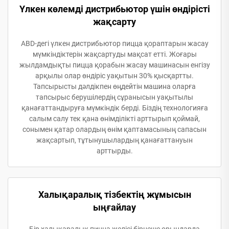
Үлкен көлемді дистрибьютор үшін өндірісті
жақсарту
ABD-дегі үлкен дистрибьютор пицца қораптарын жасау
мүмкіндіктерін жақсартуды мақсат етті. Жоғары
жылдамдықты пицца қорабын жасау машинасын енгізу
арқылы олар өндіріс уақытын 30% қысқартты.
Тапсырысты дәлдікпен өңдейтін машина оларға
тапсырыс берушілердің сұранысын уақытылы
қанағаттандыруға мүмкіндік берді. Біздің технологияға
салым салу тек қана өнімділікті арттырып қоймай,
сонымен қатар олардың өнім қаптамасының сапасын
жақсартып, тұтынушылардың қанағаттануын
арттырды.
Халықаралық тізбектің жұмысын
ыңғайлау
Бір халықаралық пицца желісі бірнеше орындарда