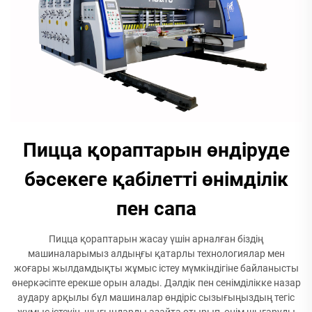
Пицца қораптарын өндіруде
бәсекеге қабілетті өнімділік
пен сапа
Пицца қораптарын жасау үшін арналған біздің
машиналарымыз алдыңғы қатарлы технологиялар мен
жоғары жылдамдықты жұмыс істеу мүмкіндігіне байланысты
өнеркәсіпте ерекше орын алады. Дәлдік пен сенімділікке назар
аудару арқылы бұл машиналар өндіріс сызығыңыздың тегіс
жұмыс істеуін, шығындарды азайта отырып, өнім шығаруды