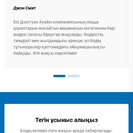
Джон Смит
Біз Донггуан Хуайю компаниясының пицца
қораптарын жасайтын машинасын енгізгеннен бері
өндіріс сапасы бірқатар жақсарды. Өндірістің
тиімділігі мен жылдамдығы ерекше, ал біздің
тұтынушылар қаптамадағы айырмашылықты
байқады. Өте жақсы көрсетеміз!
Тегін ұсыныс алыңыз
Біздің өкіліміз сізге жақын арада хабарласады.