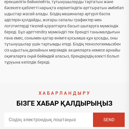
ерекшелігін бейнелейтін, тұтынушыларды тартатын және
бәсекеге қабілетті нарықта көрінетіндігін арттыратын әмбебап
ыдыстар жасай алады. Біздің машиналар әртүрлі баспа
әдістерін қолдайды, жоғары сапалы графиктер мен
логотиптерді тікелей қораптарға басып шығаруға мүмкіндік
береді. Бұл әдеттendirу мүмкіндігі тек брендті танымалдығын
ғана емес, сонымен қатар өнімге қосымша құн қосады, оны
тұтынушылар үшін тартымды етеді. Біздің технологиямызбен
сіз ыдыстың дизайнын мерзімдік акцияларға немесе арнайы
оқиғаларға оңай бейімдей аласыз, брендіңіздің өзекті болып
тұруына кепілдік береді.
ХАБАРЛАНДЫРУ
БІЗГЕ ХАБАР ҚАЛДЫРЫҢЫЗ