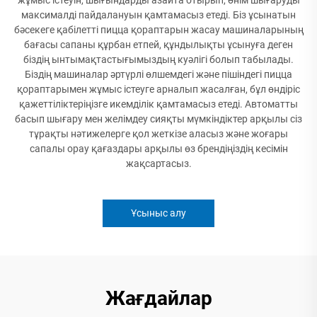
максималді пайдалануын қамтамасыз етеді. Біз ұсынатын
бәсекеге қабілетті пицца қораптарын жасау машиналарының
бағасы сапаны құрбан етпей, құндылықты ұсынуға деген
біздің ынтымақтастығымыздың куәлігі болып табылады.
Біздің машиналар әртүрлі өлшемдегі және пішіндегі пицца
қораптарымен жұмыс істеуге арналып жасалған, бұл өндіріс
қажеттіліктеріңізге икемділік қамтамасыз етеді. Автоматты
басып шығару мен желімдеу сияқты мүмкіндіктер арқылы сіз
тұрақты нәтижелерге қол жеткізе аласыз және жоғары
сапалы орау қағаздары арқылы өз брендіңіздің кесімін
жақсартасыз.
Ұсыныс алу
Жағдайлар