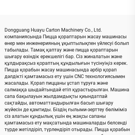
компьютерлендірілген,
машинасы
төменгі баспадан
қағазды жоғары жақтау
және желімдеу,
байланымы бар машина
Dongguang Huayu Carton Machinery Co., Ltd.
(Вакуумды трансферлік
компаниясында Пицца қораптарын жасау машинасы
төменгі баспа)
өнер мен инженерияның ұқыптылықпен үйлесуі болып
табылады. Тамақ қаптау және пицца қораптарын
шығару өзіндік ерекшелігі бар. Сіз жиналатын және
құлдырақсыз қораптың құндылығын түсінуіңіз керек.
Пицца қорабын жасау машинасында әрбір қорап
дәлдікті қамтамасыз ету үшін CNC технологиясымен
жасалады. Қорап пиццаны ұстап тұруға және
салмаққа шыдайтындай етіп құрастырылған. Машина
сапа бақылауын жылдамдықты қиындатпай
сақтайды, автоматтандырылған басып шығару
жүйесін де қамтиды. Біздің ғылыми-зерттеу бөліміміз
сіз алатын құндылық үшін ең жақсы сапаны
қамтамасыз ету мақсатында машиналарды белсенді
түрде жетілдіріп, түрлендіріп отырады. Пицца қорабын