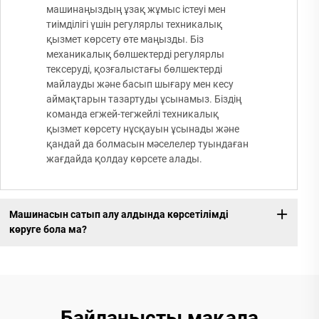
машинаңыздың ұзақ жұмыс істеуі мен
тиімділігі үшін регулярлы техникалық
қызмет көрсету өте маңызды. Біз
механикалық бөлшектерді регулярлы
тексеруді, қозғалыстағы бөлшектерді
майлауды және басып шығару мен кесу
аймақтарын тазартуды ұсынамыз. Біздің
команда егжей-тегжейлі техникалық
қызмет көрсету нұсқауын ұсынады және
қандай да болмасын мәселелер туындаған
жағдайда қолдау көрсете алады.
Машинасын сатып алу алдында көрсетілімді
көруге бола ма?
Байланысты мақала