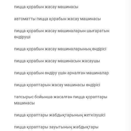
пицца қорабын жасау машинасы
автоматты пицца қорабын жасау машинасы
пицца қорабын жасау машиналарын шығаратын
өндіруші
пицца қорабын жасау машиналарының өндірісі
пицца қорабын жасау машинасын жасаушы
пицца қорабын өндіру үшін арналған машиналар
пицца қораптарын жасау машинасы өндірісі
тапсырыс бойынша жасалған пицца қораптары
машинасы
пицца қораптары жабдықтарының жеткізушісі
пицца қораптары зауытының жабдықтары