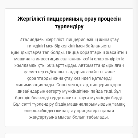
Жергілікті пиццерияның орау процесін
түрлендіру
Италиядағы жергілікті пиццерия өзінің жинақтау
тиімділігі мен біркелкілігімен байланысты
қиындықтарға тап болды. Пицца қораптарын жасайтын
машинаға инвестиция салғаннан кейін олар өндірістік
жылдамдықты 50% арттырды. Автоматтандырылған
қасиеттер еңбек шығындарын азайтты және
қораптарды жинақтау кезіндегі қателерді
минимизациялады. Сонымен қатар, пиццерия қорап
дизайндарын өзгерту мүмкіндігінен пайда тиді, бұл
брендін белсенді түрде насихаттауға мүмкіндік берді.
Бұл сәтті түрлендіру біздің машиналарымыздың тамақ
өнеркәсібіндегі жинақтау процестерін қалай
жақсартуына мысал болып табылады.