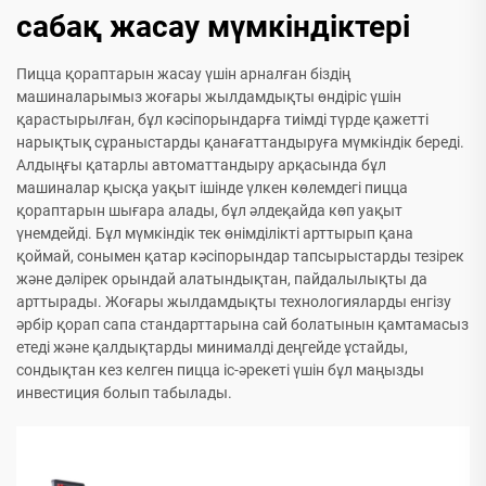
сабақ жасау мүмкіндіктері
Пицца қораптарын жасау үшін арналған біздің
машиналарымыз жоғары жылдамдықты өндіріс үшін
қарастырылған, бұл кәсіпорындарға тиімді түрде қажетті
нарықтық сұраныстарды қанағаттандыруға мүмкіндік береді.
Алдыңғы қатарлы автоматтандыру арқасында бұл
машиналар қысқа уақыт ішінде үлкен көлемдегі пицца
қораптарын шығара алады, бұл әлдеқайда көп уақыт
үнемдейді. Бұл мүмкіндік тек өнімділікті арттырып қана
қоймай, сонымен қатар кәсіпорындар тапсырыстарды тезірек
және дәлірек орындай алатындықтан, пайдалылықты да
арттырады. Жоғары жылдамдықты технологияларды енгізу
әрбір қорап сапа стандарттарына сай болатынын қамтамасыз
етеді және қалдықтарды минималді деңгейде ұстайды,
сондықтан кез келген пицца іс-әрекеті үшін бұл маңызды
инвестиция болып табылады.