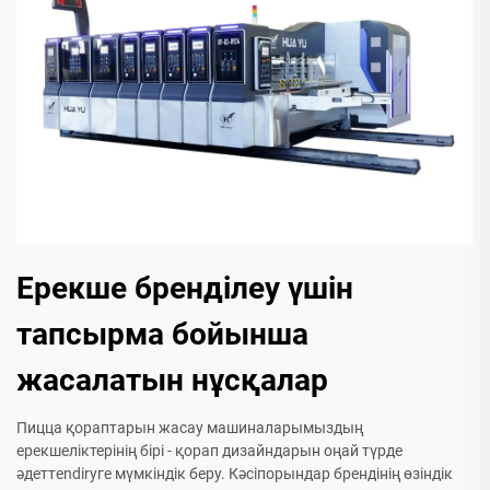
Ерекше бренділеу үшін
тапсырма бойынша
жасалатын нұсқалар
Пицца қораптарын жасау машиналарымыздың
ерекшеліктерінің бірі - қорап дизайндарын оңай түрде
әдеттendirуге мүмкіндік беру. Кәсіпорындар брендінің өзіндік