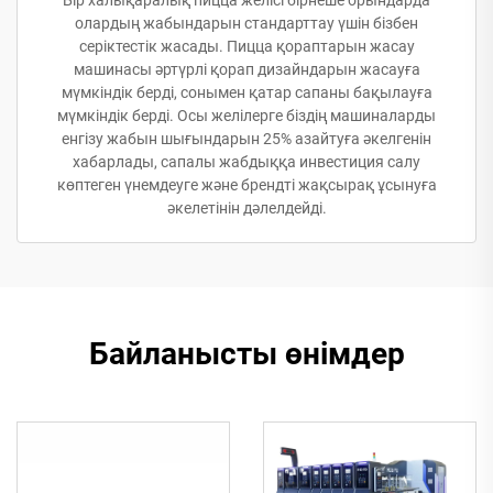
олардың жабындарын стандарттау үшін бізбен
серіктестік жасады. Пицца қораптарын жасау
машинасы әртүрлі қорап дизайндарын жасауға
мүмкіндік берді, сонымен қатар сапаны бақылауға
мүмкіндік берді. Осы желілерге біздің машиналарды
енгізу жабын шығындарын 25% азайтуға әкелгенін
хабарлады, сапалы жабдыққа инвестиция салу
көптеген үнемдеуге және брендті жақсырақ ұсынуға
әкелетінін дәлелдейді.
Байланысты өнімдер