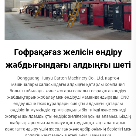
Гофрақағаз желісін өндіру
жабдығындағы алдыңғы шеті
Dongguang Huayu Carton Machinery Co., Ltd. картон
машиналары саласындағы алдыңғы қатарлы компания
болып табылады және жоғары сапалы гофрақағаз өндіру
жабдықтарын жобалау мен өндіруді мамандандырады. CNC
өңдеу және тесік құралдары сияқты алдыңғы қатарлы
өндірістік мүмкіндіктеріміз арқылы біз тиімді және сенімді
жоғары жылдамдықты өндіріс желілерін ұсына аламыз. Біздің
жабдықтарымыз заманауи қаптаудың қатаң талаптарын
қанағаттандыру үшін жасалған және әрбір өнімнің беріктігі мен
дәлдігін қамтамасыз етеді. Біздің заманауи