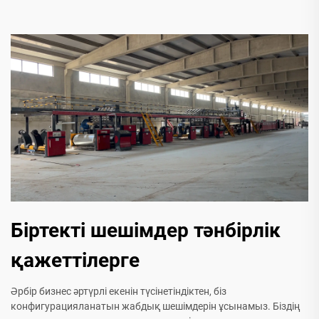
Біртекті шешімдер тәнбірлік
қажеттілерге
Әрбір бизнес әртүрлі екенін түсінетіндіктен, біз
конфигурацияланатын жабдық шешімдерін ұсынамыз. Біздің