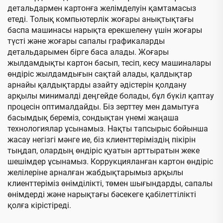
детальдармен картонға желімделуін қамтамасыз
етеді. Толық компьютерлік жоғары анықтықтағы
баспа машинасы нарықта ерекшелену үшін жоғары
түсті және жоғары сапалы графикаларды
детальдарымен бірге баса алады. Жоғары
жылдамдықты картон басып, тесіп, кесу машиналары
өндіріс жылдамдығын сақтай алады, қалдықтар
арнайы қалдықтарды азайту әдістерін қолдану
арқылы минималді деңгейде болады, бұл бүкіл қаптау
процесін оптималдайды. Біз зерттеу мен дамытуға
басымдық береміз, сондықтан үнемі жаңаша
технологиялар ұсынамыз. Нақты тапсырыс бойынша
жасау негізгі мәнге ие, біз клиенттеріміздің пікірін
тыңдап, олардың өндіріс қуатын арттыратын жеке
шешімдер ұсынамыз. Коррукцияланған картон өндіріс
желілеріне арналған жабдықтарымыз арқылы
клиенттеріміз өнімділікті, төмен шығындарды, сапалы
өнімдерді және нарықтағы бәсекеге қабілеттілікті
қолға кірістіреді.