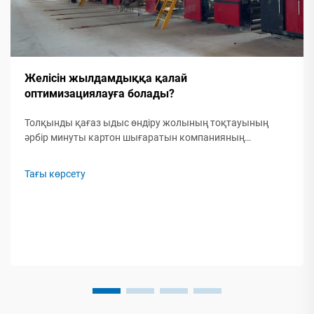
Желісін жылдамдыққа қалай
оптимизациялауға болады?
Толқынды қағаз ыдыс өндіру жолының тоқтауының
әрбір минуты картон шығаратын компанияның
пайдасын жоғалтуына әкеледі. Тапсырыстарды
уақытында орындай алмаудың өзінде, баяу өндіру еңбек
Тағы көрсету
шығындарын арттырады және материалдарды
желістіреді. Бақытқа орай, өндіруді оптимизациялау...