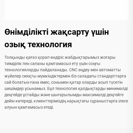
Өнімділікті жақсарту үшін
озық технология
Толқынды қағаз қорап өндіріс жабдықтарымыз жоғары
тиімділік пен сапаны қамтамасыз ету үшін соңғы
технологияларды пайдаланады. CNC өңдеу мен автоматты
жүйелер сияқты мүмкіндіктермен біз саладағы стандарттарға
сай болатын ғана емес, сонымен қатар оларды асып түсетін
шешімдер ұсынамыз. Бұл технология қалдықтарды минималді
деңгейде ұстайды және шығарылымды максималді деңгейге
дейін көтереді, клиенттеріміздің нарықтағы сұраныстарға ілесе
алуын қамтамасыз етеді.