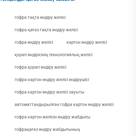
гофра тақта өндіру желісі
гофра қағаз тақта өндіру желісі
гофра өндіру желісі
картон өндіру желісі
қорап өндірісінің технологиялық желісі
гофра қорап өндіру желісі
гофра картон өндіру желісі өндірушісі
гофра картон өндіру желісі зауыты
автоматтандырылған гофра картон өндіру желісі
гофра картон желісін өндіру жабдығы
гофрақағаз өндіру жабдығының