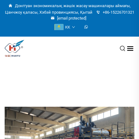
Донггуан экономикалық жәшік жасау машиналары аймағы,
Цанчжоу қаласы, Хэбэй провинциясы, Қытай
+86-15226701321
[email protected]
KK