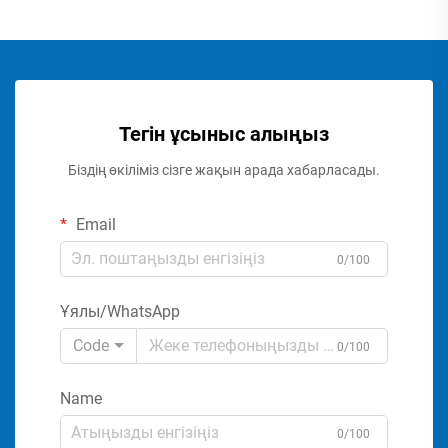
Тегін ұсыныс алыңыз
Біздің өкіліміз сізге жақын арада хабарласады.
Email
0/100
Ұялы/WhatsApp
Code
0/100
Name
0/100