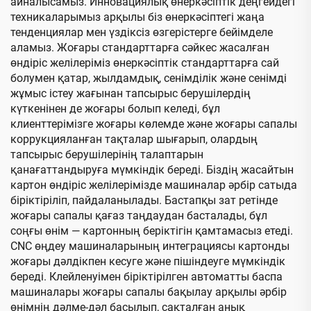
айналысамыз. Инновациялық өнеркәсіптік деңгейдегі
техникаларымыз арқылы біз өнеркәсіптегі жаңа
тенденциялар мен үздіксіз өзгерістерге бейімделе
аламыз. Жоғары стандарттарға сәйкес жасалған
өндіріс желілеріміз өнеркәсіптік стандарттарға сай
болумен қатар, жылдамдық, сенімділік және сенімді
жұмыс істеу жағынан тапсырыс берушілердің
күткенінен де жоғары болып келеді, бұл
клиенттерімізге жоғары көлемде және жоғары сапалы
коррукцияланған тақталар шығарып, олардың
тапсырыс берушілерінің талаптарын
қанағаттандыруға мүмкіндік береді. Біздің жасайтын
картон өндіріс желілерімізде машиналар әрбір сатыда
біріктіріліп, пайдаланылады. Бастапқы зат ретінде
жоғары сапалы қағаз таңдаудан басталады, бұл
соңғы өнім — картонның беріктігін қамтамасыз етеді.
CNC өңдеу машиналарының интеграциясы картонды
жоғары дәлдікпен кесуге және пішіндеуге мүмкіндік
береді. Клейленуімен біріктірілген автоматты баспа
машиналары жоғары сапалы бақылау арқылы әрбір
өнімнің дәлме-дәл басылып, сақталған анық