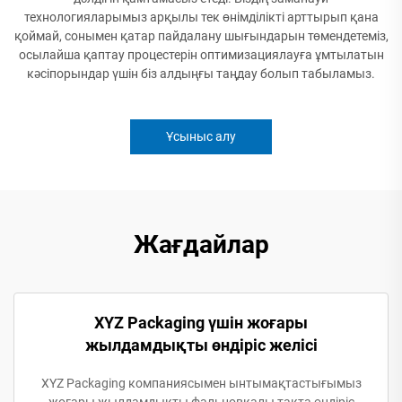
технологияларымыз арқылы тек өнімділікті арттырып қана
қоймай, сонымен қатар пайдалану шығындарын төмендетеміз,
осылайша қаптау процестерін оптимизациялауға ұмтылатын
кәсіпорындар үшін біз алдыңғы таңдау болып табыламыз.
Ұсыныс алу
Жағдайлар
XYZ Packaging үшін жоғары
жылдамдықты өндіріс желісі
XYZ Packaging компаниясымен ынтымақтастығымыз