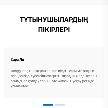
ТҰТЫНУШЫЛАРДЫҢ
ПІКІРЛЕРІ
Сара Ли
Dongguang Huayu-дан алған тиімді шешіміміз өндіріс
процесімізді түбегейлі өзгертті. Олардың жабдықтары
сенімді, ал қолдау тобы – өте жақсы. Нұсқау ретінде
ұсынамын!