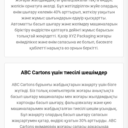
жоғары жылдамдықты фальцовкалы тақта өндіріс
желісін орнатуға әкелді. Бұл жетілдірілген жүйе олардың
өнім шығару көлемін 40% арттырып, жеткізу уақытын
және жұмыс шығындарын едәуір қысқартты.
Автоматты басып шығару және желімдеу машиналарын
біріктіру өндірістен қаптауға дейінгі жұмыс барысын
толықтай жеңілдетті. Қазір XYZ Packaging жоғары
өнімділікке және өнім сапасына ие болып, бәсекеге
қабілетті нарықта өз орнын беркітті.
ABC Cartons үшін тиесілі шешімдер
ABC Cartons бұрынғы жабдықтарын жаңарту үшін бізге
жүгінді. Біз толық компьютерлік жоғары анықтықта
басып шығару машиналары мен жоғары жылдамдықты
картонды басып шығару, фальцовкалау және қию
машиналарымен жабдықталған тиесілі шешім ұсындық.
Бұл жаңарту олардың басып шығару сапасын
жақсартумен қатар, өндіріс қуатын 30% арттырды. ABC
Cartons өнімдерінің жоғары сапасы арқасында