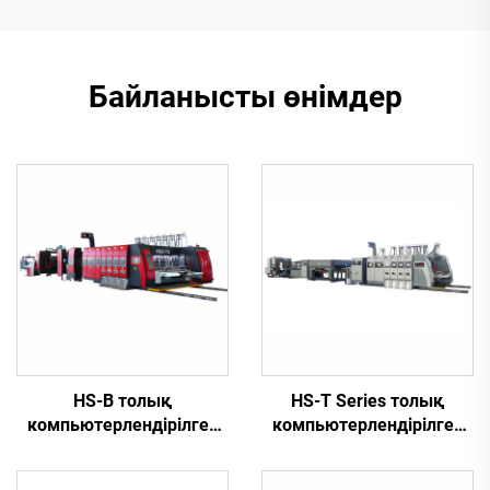
Байланысты өнімдер
HS-B толық
HS-T Series толық
компьютерлендірілген
компьютерлендірілген
жүйесі жоғары
жоғары жылдамдықты
жылдамдықта жұмыс
басып шығару, желімдеу