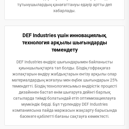
тұтынушылардың қанағаттануы едәуір артты деп
хабарлады.
DEF Industries үшін инновациялық
технология арқылы шығындарды
төмендету
DEF Industries өндіріс шығындарымен байланысты
қиыншылықтарға тап болды. Біздің гофрақағаз
жолақтарын өндіру жабдықтарын енгізу арқылы олар
материалдардың жоғалуы мен еңбек шығындарын 25%
төмендетті. Біздің технологиясымыз өндірістік процесті
дизайннен бастап өнім шығаруға дейінгі барлық
сатыларда тиімді болатындай етіп оптимизациялауға
мүмкіндік берді. Бұл түрлендіру DEF Industries
компаниясына пайда маржасын жақсарту барысында
бәсекеге қабілетті бағаны сақтауға көмектесті.