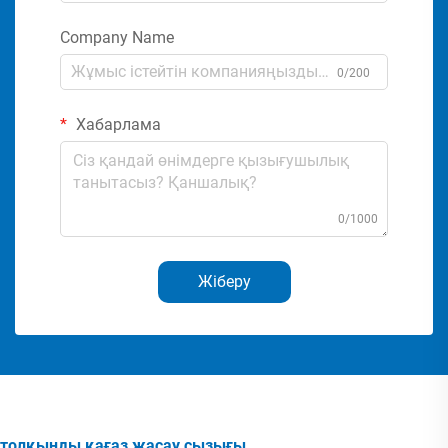
Company Name
0/200
Хабарлама
0/1000
Жіберу
толқынды қағаз жасау сызығы