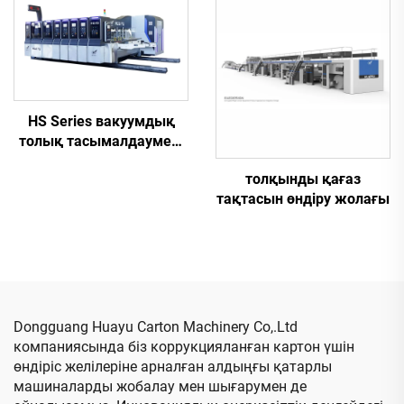
істейтін автоматты
және автоматты түрде
басып шығару және
байлап тастау (кіші
желімдеу машинасы
қораптар үшін)
HS Series вакуумдық
толық тасымалдаумен,
толық
толқынды қағаз
компьютерлендірілген
тақтасын өндіру жолағы
жоғары жылдамдықты
басып шығару, паз
болатын және қиып
түрлендіру (вакуумдық
тасымалдау арқылы
жоғарғы басып шығару)
Dongguang Huayu Carton Machinery Co,.Ltd
компаниясында біз коррукцияланған картон үшін
өндіріс желілеріне арналған алдыңғы қатарлы
машиналарды жобалау мен шығарумен де