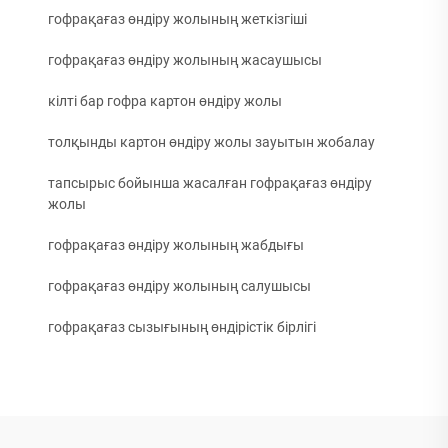
гофрақағаз өндіру жолының жеткізгіші
гофрақағаз өндіру жолының жасаушысы
кілті бар гофра картон өндіру жолы
толқынды картон өндіру жолы зауытын жобалау
тапсырыс бойынша жасалған гофрақағаз өндіру
жолы
гофрақағаз өндіру жолының жабдығы
гофрақағаз өндіру жолының салушысы
гофрақағаз сызығының өндірістік бірлігі