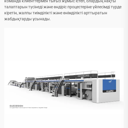
команда клиенттермен тығыз жұмыс істеп, олардың нақты
талаптарын түсінеді және өндіріс процестеріне үйлесімді түрде
кіретін, жалпы тиімділікті және өнімділікті арттыратын
жабдықтарды ұсынады.