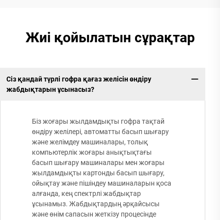
Жиі қойылатын сұрақтар
Сіз қандай түрлі гофра қағаз желісін өндіру
жабдықтарын ұсынасыз?
Біз жоғары жылдамдықты гофра тақтай
өндіру желілері, автоматты басып шығару
және желімдеу машиналары, толық
компьютерлік жоғары анықтықтағы
басып шығару машиналары мен жоғары
жылдамдықты картонды басып шығару,
ойықтау және пішіндеу машиналарын қоса
алғанда, кең спектрлі жабдықтар
ұсынамыз. Жабдықтардың әрқайсысы
және өнім сапасын жеткізу процесінде