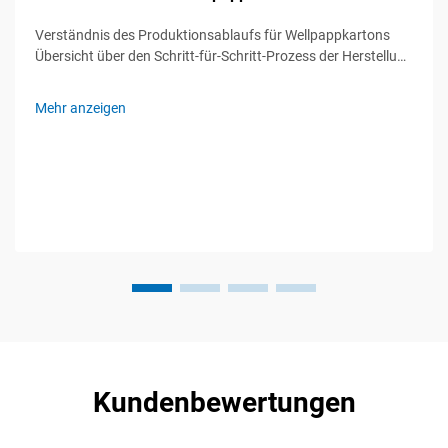
Verständnis des Produktionsablaufs für Wellpappkartons
Übersicht über den Schritt-für-Schritt-Prozess der Herstellung
von Wellpappkartons Eine moderne Produktionslinie für
Wellpappkartons verwandelt Papierrollen durch fünf kritische
Mehr anzeigen
... in schützende Verpackungen
Kundenbewertungen