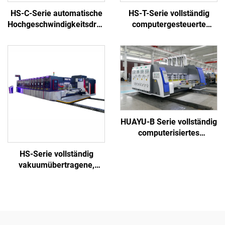
HS-C-Serie automatische
HS-T-Serie vollständig
Hochgeschwindigkeitsdruck-
computergesteuerte
und Klebemaschine mit
Hochgeschwindigkeitsdruck-
automatischer
und Klebemaschine mit
Bündelmaschine
automatischer Bündelung
(für kleine Boxen)
HUAYU-B Serie vollständig
computerisiertes
Hochgeschwindigkeitsdruck-
HS-Serie vollständig
Nutungs- und
vakuumübertragene,
Stanzzuschneidemaschine
vollständig
computergesteuerte
Hochgeschwindigkeits-
Hochleistungsdrucknutung
und Stanzen