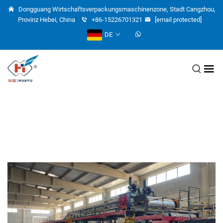
Dongguang Wirtschaftsverpackungsmaschinenzone, Stadt Cangzhou,
Provinz Hebei, China
+86-15226701321
[email protected]
DE