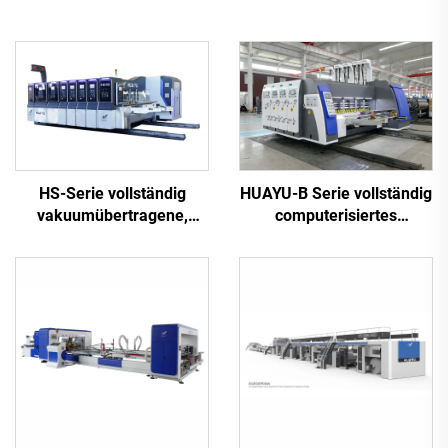
HS-Serie vollständig
HUAYU-B Serie vollständig
vakuumübertragene,
computerisiertes
vollständig
Hochgeschwindigkeitsdruck-
computergesteuerte
Nutungs- und
Hochgeschwindigkeitsdrucknutung
Stanzzuschneidemaschine
und Stanzen
(Vakuumübertragung
Oberdruck)