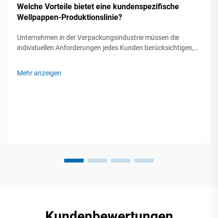
Welche Vorteile bietet eine kundenspezifische
Wellpappen-Produktionslinie?
Unternehmen in der Verpackungsindustrie müssen die
individuellen Anforderungen jedes Kunden berücksichtigen,
häufig mit Spezialisierung auf den Transport empfindlicher
Elektronik, großformatiger Industrieteile, kleiner
Mehr anzeigen
maßgeschneiderter Boxen, großer Mengenbestellungen und
so weiter. Angesichts einer solchen Vielfalt an ...
Kundenbewertungen