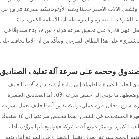
راوح بين ٨ و٢٥ صندوقًا في الدقيقة (CPM). وتُشغل الآلات الأصغر حجمًا وشبه الأوتوماتيكية بسرعة تتراوح بين
الدقيقة (CPM)، وهي مناسبة للشركات الصغيرة والمتوسطة. أما الأنظمة الكبيرة تمامًا
والأوتوماتيكية المدمجة في خط التغليف بالكامل، فهي قادرة على تحقيق سرعة تتراوح بين ١٨ و٢٥ صندوقًا في
و كارتن ماشينري» على هذا النطاق السرعي. ونتأكّد من أن آلاتنا تحافظ على
لصندوق وحجمه على سرعة آلة تغليف الصناديق
ؤدي العلب الكبيرة والطويلة إلى زيادة أوقات دورة آلات التغليف.
ضغطها، ما يؤدي إلى خفض سرعة الآلة. أما الصناديق الصغيرة
رة أسرع. فخلال فترة عملي، رأيتُ نفس آلة التغليف تعمل بسرعة
٢٢ صندوقًا في الدقيقة (CPM) للصناديق الصغيرة المستخدمة في الشحن، بينما تنخفض سرعتها إلى ١٤ صندوقًا
لب الصناعية الكبيرة. وتتميَّز جميع آلات شركة «هوايو» بأنها مزوَّدة بأدلة
تغيير الحجم بسرعة، بهدف تقليل الخسارة في السرعة أثناء تغيير