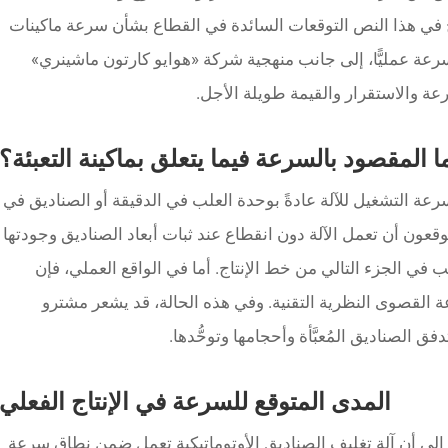
ضح في هذا النص التوقعات السائدة في القطاع بشأن سرعة ماكينات
سرعة عمليًّا، إلى جانب منهجية شركة «هوايو كارتون ماشينري»
ا المقصود بالسرعة فيما يتعلق بماكينة التعبئة؟
جة سرعة التشغيل للآلة عادةً بوحدة العلب في الدقيقة أو الصناديق في
توقعون أن تعمل الآلة دون انقطاع عند ثبات أبعاد الصناديق وجودتها
ّب في الجزء التالي من خط الإنتاج. أما في الواقع العملي، فإن
ة القصوى النظرية التقنية. وفي هذه الحالة، قد يشعر مشترو
ق الصناديق المُعبَّأة وأحجامها وتوحُّدها.
المدى المتوقع للسرعة في الإنتاج الفعلي
لى أن آلة تغليف الصناديق الأوتوماتيكية تعمل ضمن نطاق سرعة