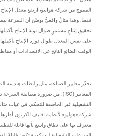
فقط. وهذا مثالٌ واقعيٌّ يوضّح أن السرعة 
تحقيق إنتاجٍ مستمرٍ طوال نوبة الإنتاج بأكمل
على نفس المعدل طوال دورة الإنتاج بأكملها، 
الوقت الضائع الناتج عن الانسدادات أو مقاطع
تحذّر معايير الصناعة، مثل رابطات هندسة التغ
المعايير (ISO)، من ضرورة مطابقة ال
التشغيلية غير الخاضعة للتحكم، في غياب متانة
شركة «هوايو» لأنظمة تغليف الكرتون أطرها و
معترف بها على نطاق واسع بأنها قابلة للتطبيق
السرعات التشغيلية المذكورة تكون قابلةً للتح