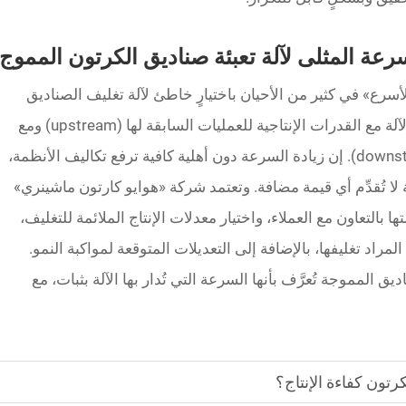
سرعة المثلى لآلة تعبئة صناديق الكرتون المموج
سرع» في كثير من الأحيان باختيارٍ خاطئ لآلة تغليف الصناديق
المموجة. وغالبًا ما يتم إهمال مواءمة سرعة الآلة مع القدرات الإنتاجية للعمليات السابقة لها (upstream) ومع
نطاق الخدمات اللوجستية اللاحقة لها (downstream). إن زيادة السرعة دون أهلية كافية ترفع تكاليف الأنظمة،
ة لا تُقدِّم أي قيمة مضافة. وتعتمد شركة «هوايو كارتون ماشينري»
H) في توجيه أنظمتها بالتعاون مع العملاء، واختيار معدلات الإنتاج الملائمة للتغليف،
مراد تغليفها، بالإضافة إلى التعديلات المتوقعة لمواكبة النمو.
ق المموجة تُعرَّف بأنها السرعة التي تُدار بها الآلة بثبات، مع
تون كفاءة الإنتاج؟