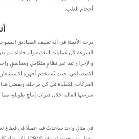
أحجام العلب.
أث
درجة الأتمتة في آلة تغليف الصناديق المموجة ت
السرعة لأن عمليات التغذية والمحاذاة تتم يدويً
والإخراج تتم عبر نظامٍ متكاملٍ ومتناسقٍ واح
الحركات المُنفَّذة في كل مرحلة. وبفضل هذا
سرعتها العالية خلال فترات إنتاجٍ طويلةٍ، م
في مثالٍ واحد ساعدتُ فيه عميلًا في قطاع تغلي
معدل ١٠ وحدات/دقيق