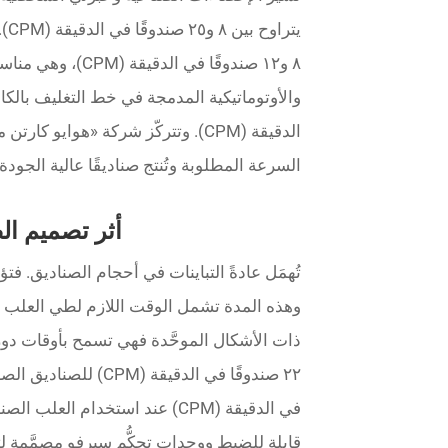
يت
٨ و١٢ صندوقًا في 
الدقيقة (CPM). وتتركّز شركة «هواي
السرعة المطلوبة وتُنتج صناديقًا عالية الجودة.
أثر تصميم ا
تُهمَل عادةً التباينات في أحجام الصناديق. فت
وهذه المدة تشمل الوقت اللازم لطي العلب و
ذات الأشكال الموحَّدة فهي تسمح بأوقات دو
في الدقيقة (CPM) عند استخدام الع
قابلة للضبط ووحدات تحكُّم سيرفو مصمَّمة ل