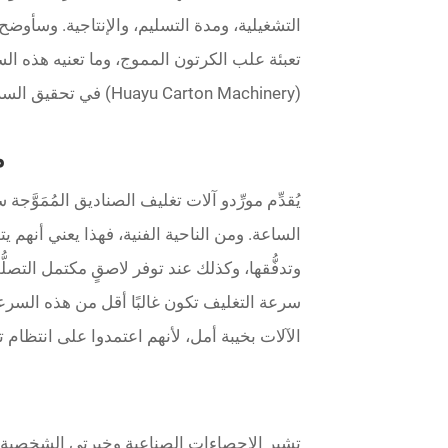
التشغيلية، ومدة التسليم، والإنتاجية. وسأو
تعبئة علب الكرتون المموج، وما تعنيه هذه ال
(Huayu Carton Machinery) في تحقيق السرعة والاستقرار والقيمة طويلة الأجل.
م
يُقدِّم مورِّدو آلات تغليف الصناديق المُمَوَّ
الساعة. ومن الناحية الفنية، فهذا يعني أنهم ي
وتدفُّقها، وكذلك عند توفر لاصقٍ مكتمل التصلُ
سرعة التغليف تكون غالبًا أقل من هذه السرع
الآلات بخيبة أمل، لأنهم اعتمدوا على انتظام تدف
تشير الإحصاءات الصناعية وخبرتي الشخصية إ