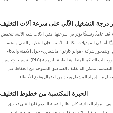
ر درجة التشغيل الآلي على سرعة آلات التغليف
ُعَد عاملًا رئيسيًّا يؤثر في سرعتها. ففي الآلات شبه الآلية، تنخفض
ّا. أما في الموديلات الكاملة الأتمتة، فإن التغذية والطي والختم
دٍ. وتتمحور شركة «هوايو كارتون ماشينري» حول الأتمتة والذكاء
الاصطناعي، حيث تُستخدم أجهزة الاستشعار ووحدات التحكم المنطقية القابلة للبرمجة (PLC) لتبسيط وتحسين
 التصميم، تتمكن آلة تغليف الصناديق المموجة من الحفاظ على
ما يقلل من إجهاد المشغل ويحد من احتمال وقوع الأخطاء.
الخبرة المكتسبة من خطوط التغليف
ف المواد الغذائية، كان نظام التعبئة القديم قادرًا على تحقيق
ة (CPM)، لكن ذلك كان يتطلب تشغيل ثلاثة مشغلين. وبعد إدخال جهاز تعبئة صناديق