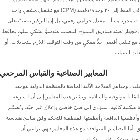
المموج من شركة هواييو، ارتفع معدل الإنتاج في الخط إلى ٢٠ وحدة/دقيقة (CPM) مع تشغيل مشغلٍ واحد
ليست مجرد مسألة معدل جرامي رقمي، بل إن التركيز ينصبّ على
ها. فجهاز تعبئة صناديق المموج المصمم هندسيًّا بشكلٍ سليمٍ يحافظ
مع تقليل أقصى حدٍّ ممكنٍ من وقت التوقف اللازم للتعديلات، أو
ات الصيانة.
المعايير الصناعية والقياس المرجعي
ليف ومعايير السلامة الآلية الخاصة بالمنظمة الدولية لتوحيد
سرعة دائمًا بالموثوقية والسلامة. وتشير هذه المعايير إلى أن السرعة
 هيكلية كافية، ستؤدي إلى طيّ خاطئ وإغلاق غير جيّد. وتُصمِّم
أنظمتها الدافعة وأنظمتها المنطقية للتحكم وفق مبادئ هندسية
. أما التصاميم المتوافقة مع هذه المعايير فهي تراعي أن
قيق وبشكلٍ قابل للتكرار.