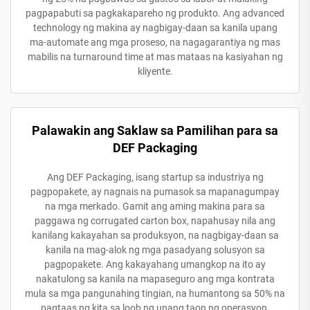
pagpapabuti sa pagkakapareho ng produkto. Ang advanced
technology ng makina ay nagbigay-daan sa kanila upang
ma-automate ang mga proseso, na nagagarantiya ng mas
mabilis na turnaround time at mas mataas na kasiyahan ng
kliyente.
Palawakin ang Saklaw sa Pamilihan para sa
DEF Packaging
Ang DEF Packaging, isang startup sa industriya ng
pagpopakete, ay nagnais na pumasok sa mapanagumpay
na mga merkado. Gamit ang aming makina para sa
paggawa ng corrugated carton box, napahusay nila ang
kanilang kakayahan sa produksyon, na nagbigay-daan sa
kanila na mag-alok ng mga pasadyang solusyon sa
pagpopakete. Ang kakayahang umangkop na ito ay
nakatulong sa kanila na mapaseguro ang mga kontrata
mula sa mga pangunahing tingian, na humantong sa 50% na
pagtaas ng kita sa loob ng unang taon ng operasyon.