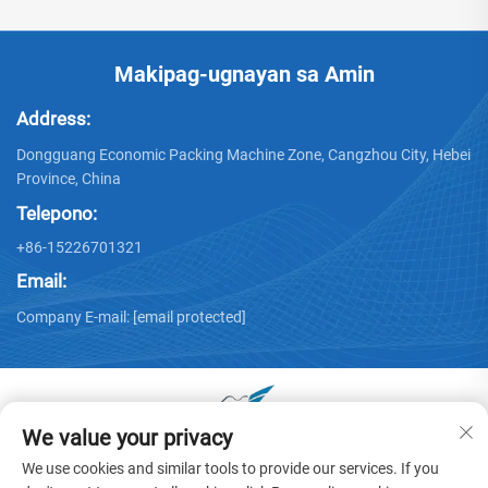
Makipag-ugnayan sa Amin
Address:
Dongguang Economic Packing Machine Zone, Cangzhou City, Hebei
Province, China
Telepono:
+86-15226701321
Email:
Company E-mail:
[email protected]
We value your privacy
Karapatan sa Pagmamay-ari © 2025 ng Dongguang Huayu
We use cookies and similar tools to provide our services. If you