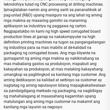
teknolohiya tulad ng CNC processing at drilling machines.
Ipinaglalaban namin ang aming sarili sa pananaliksik at
pag-unlad (R&D) upang masiguro na ang lahat ng aming
mga makina ay maaaring gamitin sa maraming
aplikasyon sa industriya ng paggawa ng carton.
Nagpapatakbo rin kami ng high speed corrugated board
production lines at ganap na nakakompyuter na high
definition printing machines na tugon sa pangangailangan
ng industriya para sa mas mabilis at de-kalidad na
packaging ng corrugated boxes. Ang mga kliyente na
gumagamit ng aming mga makina ay nakikinabang sa
mas mababang gastos sa produksyon, mapabuti ang
kakayahan sa produksyon, at mas malaking kakayahang
umangkop sa paglilingkod sa kanilang mga customer. Ang
aming dedikasyon sa kalidad at serbisyo sa customer ay
nagtatag ng aming reputasyon bilang mapagkakatiwalaan
sa pandaigdigang merkado ng packaging, na nagbibigay
ng mahahalagang at maaasahang kagamitan upang
matulungan ang aming mga customer na makamit ang
kanilang mga layunin sa negosyo.