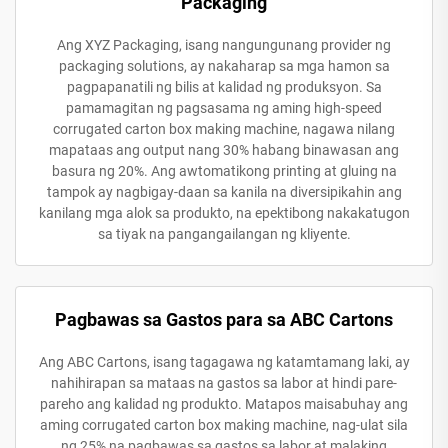
Packaging
Ang XYZ Packaging, isang nangungunang provider ng
packaging solutions, ay nakaharap sa mga hamon sa
pagpapanatili ng bilis at kalidad ng produksyon. Sa
pamamagitan ng pagsasama ng aming high-speed
corrugated carton box making machine, nagawa nilang
mapataas ang output nang 30% habang binawasan ang
basura ng 20%. Ang awtomatikong printing at gluing na
tampok ay nagbigay-daan sa kanila na diversipikahin ang
kanilang mga alok sa produkto, na epektibong nakakatugon
sa tiyak na pangangailangan ng kliyente.
Pagbawas sa Gastos para sa ABC Cartons
Ang ABC Cartons, isang tagagawa ng katamtamang laki, ay
nahihirapan sa mataas na gastos sa labor at hindi pare-
pareho ang kalidad ng produkto. Matapos maisabuhay ang
aming corrugated carton box making machine, nag-ulat sila
ng 25% na pagbawas sa gastos sa labor at malaking