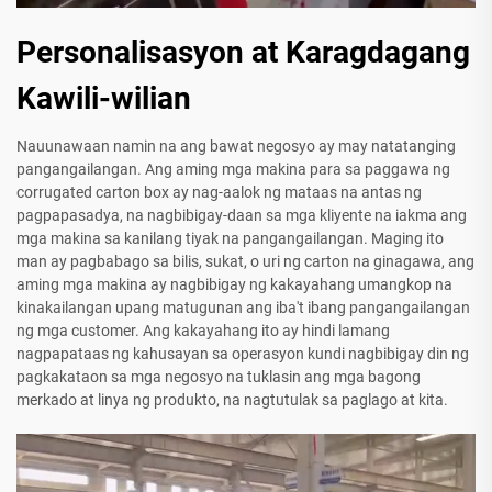
Personalisasyon at Karagdagang
Kawili-wilian
Nauunawaan namin na ang bawat negosyo ay may natatanging
pangangailangan. Ang aming mga makina para sa paggawa ng
corrugated carton box ay nag-aalok ng mataas na antas ng
pagpapasadya, na nagbibigay-daan sa mga kliyente na iakma ang
mga makina sa kanilang tiyak na pangangailangan. Maging ito
man ay pagbabago sa bilis, sukat, o uri ng carton na ginagawa, ang
aming mga makina ay nagbibigay ng kakayahang umangkop na
kinakailangan upang matugunan ang iba't ibang pangangailangan
ng mga customer. Ang kakayahang ito ay hindi lamang
nagpapataas ng kahusayan sa operasyon kundi nagbibigay din ng
pagkakataon sa mga negosyo na tuklasin ang mga bagong
merkado at linya ng produkto, na nagtutulak sa paglago at kita.