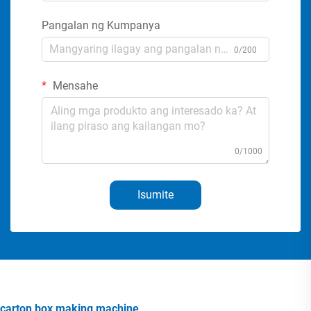
Pangalan ng Kumpanya
0/200
Mensahe
0/1000
Isumite
carton box making machine