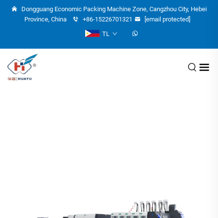
Dongguang Economic Packing Machine Zone, Cangzhou City, Hebei
Province, China
+86-15226701321
[email protected]
TL