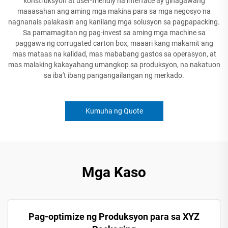
konstruksyon at user-friendly na interface ay ginagawang
maaasahan ang aming mga makina para sa mga negosyo na
nagnanais palakasin ang kanilang mga solusyon sa pagpapacking.
Sa pamamagitan ng pag-invest sa aming mga machine sa
paggawa ng corrugated carton box, maaari kang makamit ang
mas mataas na kalidad, mas mababang gastos sa operasyon, at
mas malaking kakayahang umangkop sa produksyon, na nakatuon
sa iba't ibang pangangailangan ng merkado.
Kumuha ng Quote
Mga Kaso
Pag-optimize ng Produksyon para sa XYZ