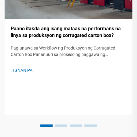
Paano itakda ang isang mataas na performans na
linya sa produksyon ng corrugated carton box?
Pag-unawa sa Workflow ng Produksyon ng Corrugated
Carton Box Pananuuri sa proseso ng paggawa ng
corrugated box nang pa hakbang A modernong linya sa
produksyon ng corrugated carton box ay nagbabago ng mga
TIGNAN PA
hilaw na roll ng papel sa protektibong packaging sa
pamamagitan ng limang kritikal na...