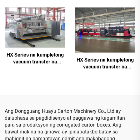
printing gluing with auto
kumpletong
bundle machine
kompyuterisadong high-
definition printing slotting
die cutting machine
(Vacuum transfer top
printing)
HX Series na kumpletong
HX Series na kumpletong
vacuum transfer na
vacuum transfer na
kumpletong vacuum high-
kumpletong computerized
definition printing slotting
na down printing top
die cutting machine
folding gluing na
(Vacuum transfer down
mayroong auto bundle
printing)
machine (Vacuum transfer
down printing)
Ang Dongguang Huayu Carton Machinery Co., Ltd ay
dalubhasa sa pagdidisenyo at paggawa ng kagamitan
para sa produksyon ng corrugated carton boxes. Ang
bawat makina na ginawa ay ipinapatakbo batay sa
mahigpit na pamantayan gamit ang makabagong