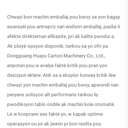
Chwazi bon machin emballaj pou bwoy se yon bagay
esansyèl pou antrepriz nan endistri emballaj, paske li
afekte dirèkteman efikasite, pri ak kalite pwodui a.
Ak plizyè opsyon disponib, tankou sa yo ofri pa
Dongguang Huayu Carton Machinery Co., Ltd.,
enpotan pou w evalye faktè kritik pou pran yon
desizyon eklere. Atik sa a eksplor konsey kritik lèw
chwazi yon machin emballaj pou bwoy, apwondi nan
peryens solisyon alt performans tankou liy
pwodiksyon tablo ondile ak machin kole otomatik.
Lè w konprann ses faktè yo, w kapab optime
operasyon ou yo ak jwenn pi bon rezilta pou