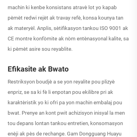
machin ki kenbe konsistans atravè lot yo kapab
pèmèt redwi rejèt ak travay refè, konsa kounya tan
ak materyèl. Anplis, sètifikasyon tankou ISO 9001 ak
CE montre konfòmite ak nòm entènasyonal kalite, sa
ki pèmèt asire sou reyablite.
Efikasite ak Bwato
Restriksyon boudjè a se yon reyalite pou plizyè
enpriz, se sa ki fè li enpotan pou ekilibre pri ak
karaktèristik yo ki ofri pa yon machin embalaj pou
bwat. Prenye an kont pwit achizisyon inisyal la men
tou depans lontan tankou entretien, konsomasyon
enèji ak pès de rechange. Gam Dongguang Huayu