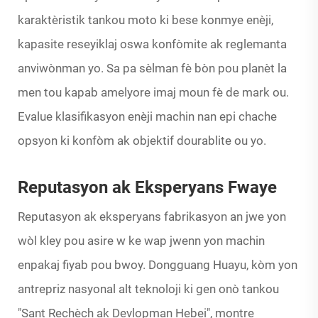
karaktèristik tankou moto ki bese konmye enèji,
kapasite reseyiklaj oswa konfòmite ak reglemanta
anviwònman yo. Sa pa sèlman fè bòn pou planèt la
men tou kapab amelyore imaj moun fè de mark ou.
Evalue klasifikasyon enèji machin nan epi chache
opsyon ki konfòm ak objektif dourablite ou yo.
Reputasyon ak Eksperyans Fwaye
Reputasyon ak eksperyans fabrikasyon an jwe yon
wòl kley pou asire w ke wap jwenn yon machin
enpakaj fiyab pou bwoy. Dongguang Huayu, kòm yon
antrepriz nasyonal alt teknoloji ki gen onò tankou
"Sant Rechèch ak Devlopman Hebei", montre