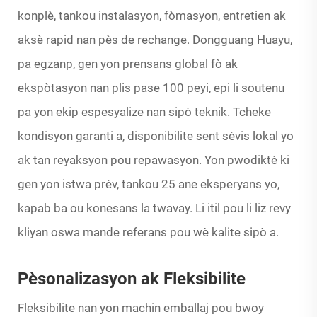
konplè, tankou instalasyon, fòmasyon, entretien ak
aksè rapid nan pès de rechange. Dongguang Huayu,
pa egzanp, gen yon prensans global fò ak
ekspòtasyon nan plis pase 100 peyi, epi li soutenu
pa yon ekip espesyalize nan sipò teknik. Tcheke
kondisyon garanti a, disponibilite sent sèvis lokal yo
ak tan reyaksyon pou repawasyon. Yon pwodiktè ki
gen yon istwa prèv, tankou 25 ane eksperyans yo,
kapab ba ou konesans la twavay. Li itil pou li liz revy
kliyan oswa mande referans pou wè kalite sipò a.
Pèsonalizasyon ak Fleksibilite
Fleksibilite nan yon machin emballaj pou bwoy