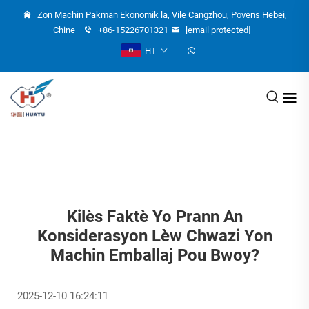
Zon Machin Pakman Ekonomik la, Vile Cangzhou, Povens Hebei,
Chine
+86-15226701321
[email protected]
HT
Kilès Faktè Yo Prann An
Konsiderasyon Lèw Chwazi Yon
Machin Emballaj Pou Bwoy?
2025-12-10 16:24:11