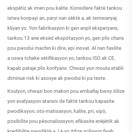
ekspètiz ak imen pou kalite. Konsidere faktè tankou
istwa konpayi an, paryi nan sèktè a, ak temwanyaj
kliyan yo. Yon fabrikasyon ki gen anpil eksperyans,
tankou 13 ane eksèd ekspòtasyon yo, gen plis chans
pou pwodui machin ki dire, epi inovat. Al nan fasilite
a oswa tcheke sètifikasyon yo, tankou ISO ak CE,
kapab pataje plis konfyans. Chwazi yon mouta etabli
diminue risk ki asosye ak pwodui ki pa teste.
Koulyon, chwazi bon makon pou emballaj bwoy itilize
yon evalyasyon atansiv de faktè tankou kapasite
pwodiksyon, oto-matisasyon, kalite, pri, sipò,
posibilite pou pèsonalizasyon, efikasite enèjètik ak
kredibilite pwodiktè a. Lè yo itilize solisyon fiyab