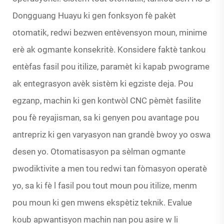
Dongguang Huayu ki gen fonksyon fè pakèt
otomatik, redwi bezwen entèvensyon moun, minime
erè ak ogmante konsekritè. Konsidere faktè tankou
entèfas fasil pou itilize, paramèt ki kapab pwograme
ak entegrasyon avèk sistèm ki egziste deja. Pou
egzanp, machin ki gen kontwòl CNC pèmèt fasilite
pou fè reyajisman, sa ki genyen pou avantage pou
antrepriz ki gen varyasyon nan grandè bwoy yo oswa
desen yo. Otomatisasyon pa sèlman ogmante
pwodiktivite a men tou redwi tan fòmasyon operatè
yo, sa ki fè l fasil pou tout moun pou itilize, menm
pou moun ki gen mwens ekspètiz teknik. Evalue
koub apwantisyon machin nan pou asire w li