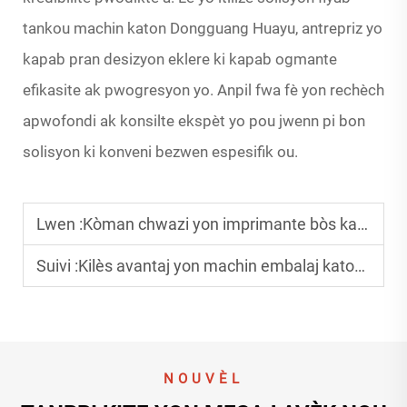
tankou machin katon Dongguang Huayu, antrepriz yo
kapab pran desizyon eklere ki kapab ogmante
efikasite ak pwogresyon yo. Anpil fwa fè yon rechèch
apwofondi ak konsilte ekspèt yo pou jwenn pi bon
solisyon ki konveni bezwen espesifik ou.
Lwen :
Kòman chwazi yon imprimante bòs katon pou ti antrepriz?
Suivi :
Kilès avantaj yon machin embalaj katon toutotomatik kapab ofri?
NOUVÈL