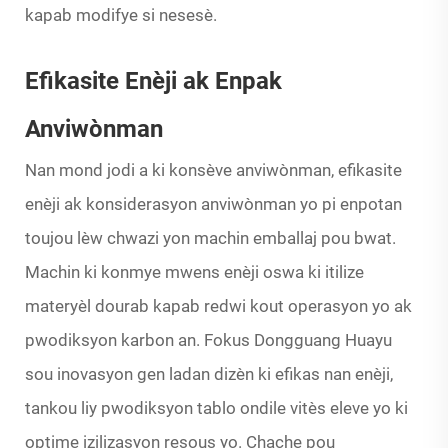
kapab modifye si nesesè.
Efikasite Enèji ak Enpak
Anviwònman
Nan mond jodi a ki konsève anviwònman, efikasite
enèji ak konsiderasyon anviwònman yo pi enpotan
toujou lèw chwazi yon machin emballaj pou bwat.
Machin ki konmye mwens enèji oswa ki itilize
materyèl dourab kapab redwi kout operasyon yo ak
pwodiksyon karbon an. Fokus Dongguang Huayu
sou inovasyon gen ladan dizèn ki efikas nan enèji,
tankou liy pwodiksyon tablo ondile vitès eleve yo ki
optime izilizasyon resous yo. Chache pou